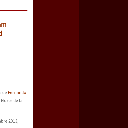
ham
d
s de
Fernando
 Norte de la
mbre 2013,