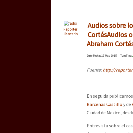
Audios sobre l
Reporter
Cortés
Audios o
Libertario
Abraham Corté
Date
Fecha
: 17 May 2015
Type
Tipo
:
Fuente:
http://reporte
En seguida publicamos 
Barcenas Castillo
y de
Ciudad de Mexico, desde
Entrevista sobre el ca