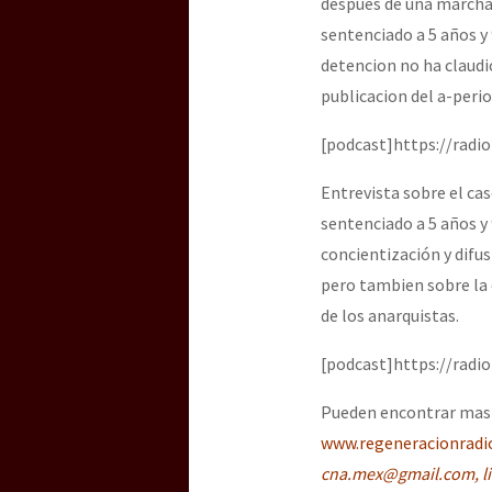
despues de una marcha e
sentenciado a 5 años y
detencion no ha claudic
publicacion del a-per
[podcast]https://radi
Entrevista sobre el ca
sentenciado a 5 años y 
concientización y difu
pero tambien sobre la 
de los anarquistas.
[podcast]https://radi
Pueden encontrar mas 
www.regeneracionradi
cna.mex@gmail.com,
l