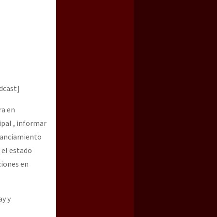
dcast]
ra en
ipal , informar
inanciamiento
 el estado
ciones en
ay y