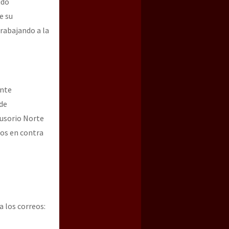
ido
e su
trabajando a la
ente
 de
lusorio Norte
cos en contra
a los correos: