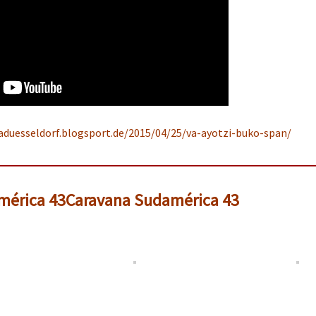
taduesseldorf.blogsport.de/2015/04/25/va-ayotzi-buko-span/
mérica 43
Caravana Sudamérica 43