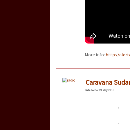
More info:
http://aler
Caravana Suda
Date
Fecha
: 19 May 2015