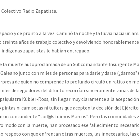
erra contra a Humanidade”
. Colectivo Radio Zapatista.
erra contra a Humanidad”
spacio y de pronto a la vez. Caminó la noche y la lluvia hacia un a
o treinta años de trabajo colectivo y devolviendo honorablemente
 indígenas zapatistas le habían entregado.
ra contra a Humanidade”
e la muerte autoproclamada de un Subcomandante Insurgente Ma
Galeano junto con miles de personas para darle y darse (¿darnos?) 
das globales por la libertad de Jesús Plácido Galindo y el alto a l
orpresa de quien no comprende lo profundo circuló un ratito en m
iles de seguidores del difunto recorrían sinceramente varias de l
 psiquiatra Kübler-Ross, sin llegar muy claramente a la aceptación
Bem Virá” se publica no Estado Espanhol
pintas ni camisetas ni tuiters que acepten la decisión del Ejércit
on un contundente “tod@s fuimos Marcos”. Pero las comunidades z
ro modo con la muerte, han procesado ese fallecimiento necesario,
o mundo saiba! Nossas lutas pela memória, a justiça e a dignidade
o respeto con que enfrentan otras muertes, las innecesarias, las 