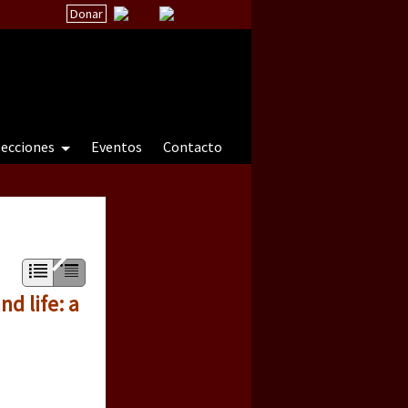
Donar
secciones
Eventos
Contacto
 a natureza sob cerco)
d life: a