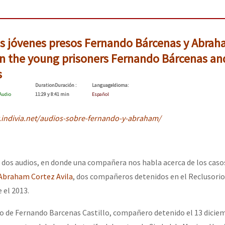
os jóvenes presos Fernando Bárcenas y Abra
n the young prisoners Fernando Bárcenas an
s
Duration
Duración
:
Language
Idioma
:
Audio
11:29 y 8:41 min
Español
r.indivia.net/audios-sobre-fernando-y-abraham/
dos audios, en donde una compañera nos habla acerca de los caso
Abraham Cortez Avila
, dos compañeros detenidos en el Reclusorio
 el 2013.
so de Fernando Barcenas Castillo, compañero detenido el 13 dicie