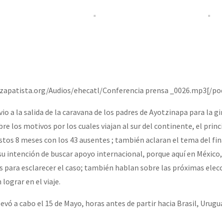
ozapatista.org/Audios/ehecatl/Conferencia prensa _0026.mp3[/po
io a la salida de la caravana de los padres de Ayotzinapa para la gi
e los motivos por los cuales viajan al sur del continente, el princ
estos 8 meses con los 43 ausentes ; también aclaran el tema del f
 su intención de buscar apoyo internacional, porque aquí en México,
s para esclarecer el caso; también hablan sobre las próximas elec
lograr en el viaje.
levó a cabo el 15 de Mayo, horas antes de partir hacia Brasil, Urugu