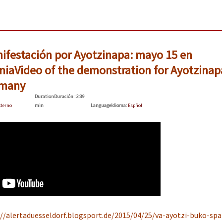
nifestación por Ayotzinapa: mayo 15 en
nia
Video of the demonstration for Ayotzinap
rmany
Duration
Duración
: 3:39
xterno
min
Language
Idioma
:
Espñol
://alertaduesseldorf.blogsport.de/2015/04/25/va-ayotzi-buko-spa