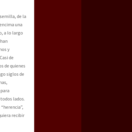
semilla, de la
o encima una
, a lo largo
 han
mos y
Casi de
os de quienes
ago siglos de
nas,
 para
 todos lados.
 “herencia”,
uiera recibir