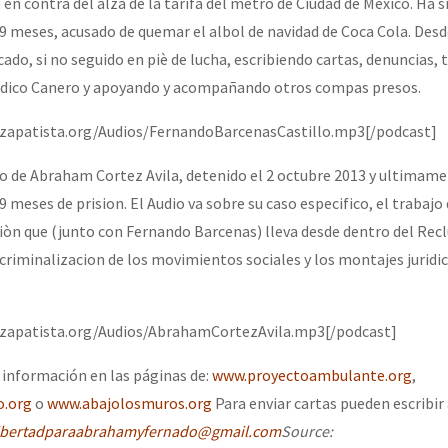
n contra del alza de la tarifa del metro de Ciudad de Mexico. Ha s
 9 meses, acusado de quemar el albol de navidad de Coca Cola. Desd
ado, si no seguido en piè de lucha, escribiendo cartas, denuncias, 
iodico Canero y apoyando y acompañando otros compas presos.
ozapatista.org/Audios/FernandoBarcenasCastillo.mp3[/podcast]
so de Abraham Cortez Avila, detenido el 2 octubre 2013 y ultimam
9 meses de prision. El Audio va sobre su caso especifico, el trabajo
siòn que (junto con Fernando Barcenas) lleva desde dentro del Rec
criminalizacion de los movimientos sociales y los montajes juridi
ozapatista.org/Audios/AbrahamCortezAvila.mp3[/podcast]
información en las páginas de:
www.proyectoambulante.org
,
o.org
o
www.abajolosmuros.org
Para enviar cartas pueden escribir 
ibertadparaabrahamyfernado@gmail.com
Source: