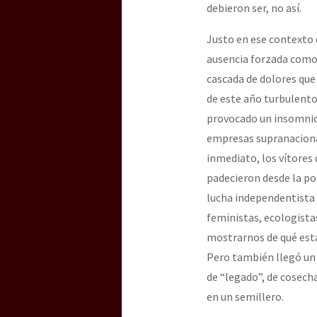
debieron ser, no así.
Justo en ese contexto 
[25 abr – CDMX] Tokín p
ausencia forzada como p
cascada de dolores que
de este año turbulent
provocado un insomnio
empresas supranacional
inmediato, los vítores 
padecieron desde la po
lucha independentista 
feministas, ecologistas
mostrarnos de qué está
Pero también llegó un
de “legado”, de cosecha
en un semillero.