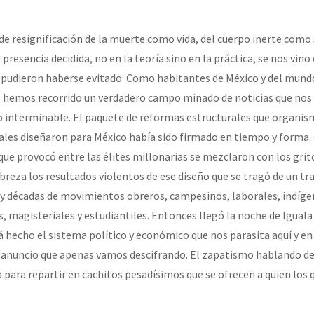
de resignificación de la muerte como vida, del cuerpo inerte como 
or el CNI: 30 años de Resistencia y Rebeldía
resencia decidida, no en la teoría sino en la práctica, se nos vin
 pudieron haberse evitado. Como habitantes de México y del mundo
o hemos recorrido un verdadero campo minado de noticias que nos
 interminable. El paquete de reformas estructurales que organis
es diseñaron para México había sido firmado en tiempo y forma. 
que provocó entre las élites millonarias se mezclaron con los grit
breza los resultados violentos de ese diseño que se tragó de un tr
y décadas de movimientos obreros, campesinos, laborales, indíge
, magisteriales y estudiantiles. Entonces llegó la noche de Iguala
 hecho el sistema político y económico que nos parasita aquí y en
 anuncio que apenas vamos descifrando. El zapatismo hablando de
 para repartir en cachitos pesadísimos que se ofrecen a quien los q