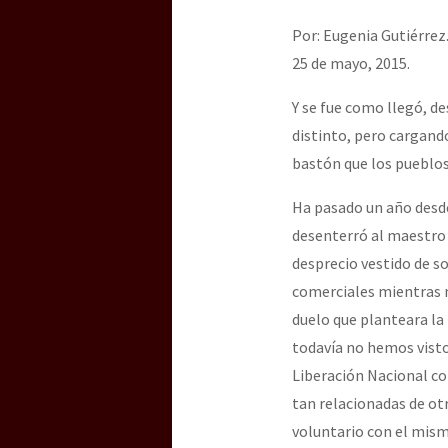
Dia 3 do Encontro “Gu
Por: Eugenia Gutiérrez
25 de mayo, 2015.
Dia 2 do Encontro “Gu
Y se fue como llegó, de
distinto, pero cargand
bastón que los pueblos
Dia 1: Encontro “Guer
Ha pasado un año desd
desenterró al maestro 
[CDMX – 20 julio] Jorna
desprecio vestido de s
comerciales mientras m
duelo que planteara la
“Sonhando a Terra do 
todavía no hemos visto 
Liberación Nacional c
tan relacionadas de ot
Se o México sabe, que 
voluntario con el mism