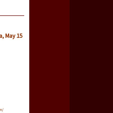
a, May 15
n/