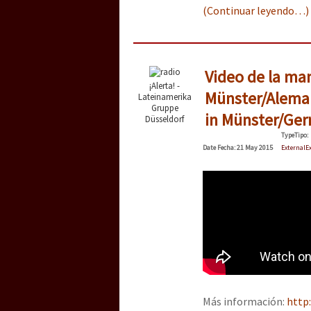
(Continuar leyendo…)
Video de la ma
¡Alerta! -
Münster/Alema
Lateinamerika
Gruppe
in Münster/Ge
Düsseldorf
Type
Tipo
:
Date
Fecha
: 21 May 2015
External
E
Más información:
http