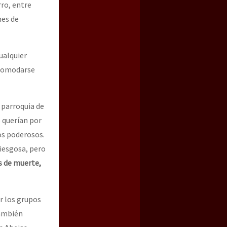
rro, entre
nes de
ualquier
ncomodarse
a parroquia de
 querían por
os poderosos.
riesgosa, pero
s de muerte,
r los grupos
también