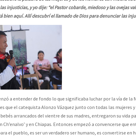
as injusticias, y yo dije: “el Pastor cobarde, miedoso y las ovejas va
á bien aquí. Allí descubrí el llamado de Dios para denunciar las inju
zó a entender de fondo lo que significaba luchar por la vía de la 
s que el catequista Alonzo Vázquez junto con todas las mujeres 
 bebés arrancados del vientre de sus madres, entregaron su vida pa
 en Ch’enalvo’ y en Chiapas. Entonces empezó a convencerse que ent
 para el pueblo, es ser un verdadero ser humano, es convertirse en hi