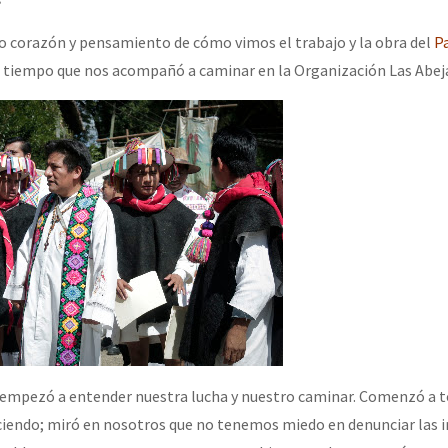
o corazón y pensamiento de cómo vimos el trabajo y la obra del
P
or el CNI: 30 años de Resistencia y Rebeldía
 tiempo que nos acompañó a caminar en la Organización Las Abeja
 empezó a entender nuestra lucha y nuestro caminar. Comenzó a t
ciendo; miró en nosotros que no tenemos miedo en denunciar las inj