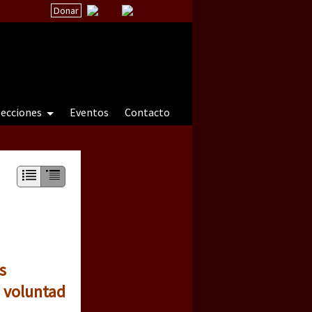
Donar
secciones
Eventos
Contacto
 a natureza sob cerco)
s
o voluntad