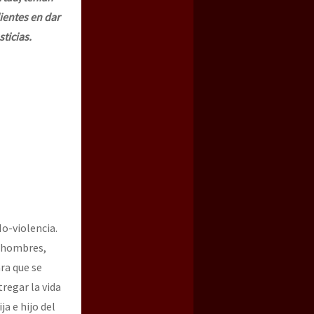
lientes en dar
sticias.
No-violencia.
y hombres,
ra que se
regar la vida
ja e hijo del