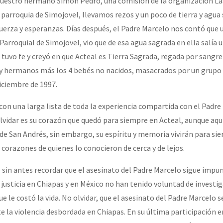
nuestro hermano Simón Pedro, una comisión de la organización La
a parroquia de Simojovel, llevamos rezos y un poco de tierra y agua
uerza y esperanzas. Días después, el Padre Marcelo nos contó que 
rroquial de Simojovel, vio que de esa agua sagrada en ella salía un
tuvo fe y creyó en que Acteal es Tierra Sagrada, regada por sangre
y hermanos más los 4 bebés no nacidos, masacrados por un grupo 
iciembre de 1997.
con una larga lista de toda la experiencia compartida con el Padre
lvidar es su corazón que quedó para siempre en Acteal, aunque aqu
 de San Andrés, sin embargo, su espíritu y memoria vivirán para si
 corazones de quienes lo conocieron de cerca y de lejos.
in antes recordar que el asesinato del Padre Marcelo sigue impu
justicia en Chiapas y en México no han tenido voluntad de investig
ue le costó la vida. No olvidar, que el asesinato del Padre Marcelo s
 la violencia desbordada en Chiapas. En su última participación e