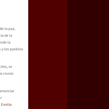
de la paz,
ia de la
esde la
s y los pueblos
iles, se
as cruces
denunciar
er
,
Emilio