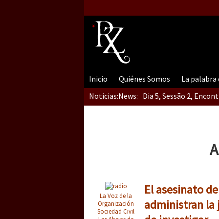
Inicio
Quiénes Somos
La palabra
Noticias:
News:
Dia 5, Sessão 2, Encon
Dia 5, sessão 1, do En
A
Dia 4 – Encontro “Guer
El asesinato d
La Voz de la
administran la 
Organización
Sociedad Civil
Las Abejas de