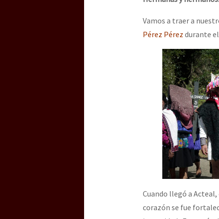
Vamos a traer a nuestr
[25 abr – CDMX] Tokín p
Pérez Pérez
durante el
Cuando llegó a Acteal,
corazón se fue fortale