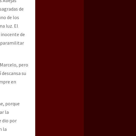
s Abejas
 sagradas de
uno de los
a luz. El
 inocente de
paramilitar
 Marcelo, pero
í descansa su
empre en
ne, porque
ar la
e dio por
n la