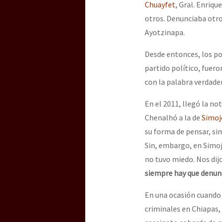
Chuayfet
, Gral. Enriqu
otros. Denunciaba otro
Ayotzinapa.
Desde entonces, los pol
partido político, fuer
con la palabra verdader
En el 2011, llegó la no
Chenalhó a la de
Simoj
su forma de pensar, si
Sin, embargo, en Simoj
no tuvo miedo. Nos dij
siempre hay que denunc
En una ocasión cuando 
criminales en Chiapas,