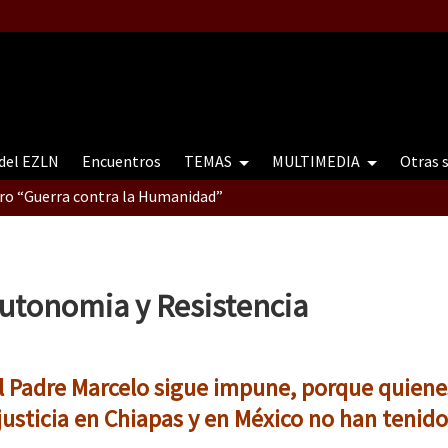
 del EZLN
Encuentros
TEMAS
MULTIMEDIA
Otras 
tro “Guerra contra la Humanidad”
contro “Guerra contra a Humanidade”(As populações e a natureza e
utonomia y Resistencia
ra contra a Humanidade” (As populações e a natureza sob cerco)
el Padre Marcelo sigue impune, porque quiene
justicia en Chiapas y en México no han tenid