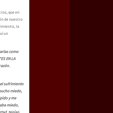
ros, que en
ión de nuestro
rimiento, la
uí un
tarlas como
ES EN LA
razón.
 el sufrimiento
a mucho miedo,
ápido y me
daba miedo,
rtad, tenían