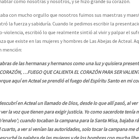
ablar como nosotras y nosotros, y se hizo grande su corazón.
icaba con mucho orgullo que nosotros fuimos sus maestras y maest
tró la fuerza y sabiduría. Cuando le pedimos escribir la presentac
-violencia, escribió lo que realmente sintió al vivir y palpar el suf
nza que existe en las mujeres y hombres de Las Abejas de Acteal. Aq
n mención:
labras de las hermanas y hermanos como una luz y quisiera presen
CORAZÓN, …FUEGO QUE CALIENTA EL CORAZÓN PARA SER VALIENT
orque aquí en Acteal se prendió el fuego del Espíritu Santo en mi co
scubrí en Acteal un llamado de Dios, desde lo que allí pasó, al ver
y ver la voz que tienen para exigir justicia. Yo como sacerdote tení
Ch’enalvo’; cuando tocaban la campana para la Santa Misa, bajaba r
l cuarto, a ver si venían las autoridades, solo tocar la campana me 
, escuché la palabra de las mujeres y de los hombres con mucha libe