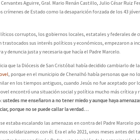
e Cervantes Aguirre, Gral. Mario Renán Castillo, Julio César Ruiz Fe
s crímenes de Estado como la desaparición forzada de los 43 jóve
íticos corruptos, los gobiernos locales, estatales y federales de c
on trastocados sus interés políticos y económicos, empezaron a i
a y denuncia justa y necesaria que hacía el Padre Marcelo.
ticia que la Diócesis de San Cristóbal había decidido cambiarlo de l
ovel
, porque en el municipio de Chenalhó había personas que no lo
milar en los tiempos antiguos, cuando Jesús no fue aceptado por l
ovel encontró una situación social y política mucho más crítica y 
o:
ustedes me enseñaron a no tener miedo y aunque haya amenaza
iar, porque no se puede callar la verdad…
se estaba escalando las amenazas en contra del Padre Marcelo po
 nos solidarizamos con él. Era el año 2021, unos meses antes del 