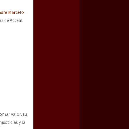
adre Marcelo
s de Acteal.
omar valor, su
usticias y la