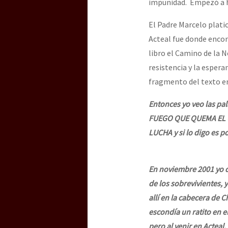
impunidad. Empezó a h
El Padre Marcelo plat
Acteal fue donde encon
libro el Camino de la No
resistencia y la espera
fragmento del texto e
Entonces yo veo las pa
FUEGO QUE QUEMA EL 
LUCHA y si lo digo es p
En noviembre 2001 yo de
de los sobrevivientes, 
allí en la cabecera de 
escondía un ratito en e
pero al venir en Acteal