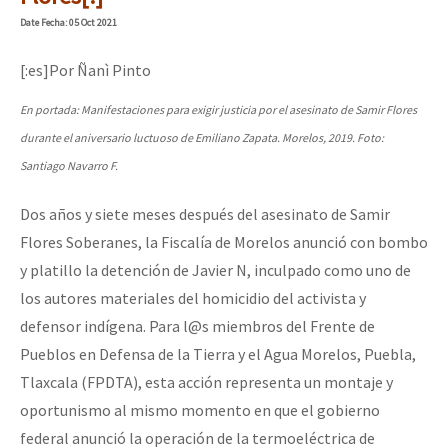
Mundo
Date
Fecha
: 05 Oct 2021
EZLN
[:es]Por Ñanì Pinto
“Sonhando a Terra do Bem Virá” se publica no Estado Espanhol
La Sexta
En portada: Manifestaciones para exigir justicia por el asesinato de Samir Flores
AutonomÍa y Resistencia
durante el aniversario luctuoso de Emiliano Zapata. Morelos, 2019. Foto:
Megaproyectos
Se o México sabe, que o mundo saiba! Nossas lutas pela memória, a
Santiago Navarro F.
Migración
Dos años y siete meses después del asesinato de Samir
Flores Soberanes, la Fiscalía de Morelos anunció con bombo
Presos
[25 abr – CDMX] Tokín por el CNI: 30 años de Resistencia y Rebeldí
y platillo la detención de Javier N, inculpado como uno de
Mujeres
los autores materiales del homicidio del activista y
Niñxs
defensor indígena. Para l@s miembros del Frente de
Pueblos en Defensa de la Tierra y el Agua Morelos, Puebla,
ETIQUETAS
Tlaxcala (FPDTA), esta acción representa un montaje y
MULTIMEDIA
oportunismo al mismo momento en que el gobierno
Audio
federal anunció la operación de la termoeléctrica de