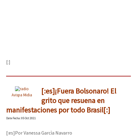
[:]
[:es]¡Fuera Bolsonaro! El
Avispa Midia
grito que resuena en
manifestaciones por todo Brasil[:]
Date
Fecha
: 05 Oct 2021
[:es]Por Vanessa Garcìa Navarro