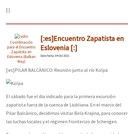
[:]
[:es]Encuentro Zapatista en
Coordinación
Eslovenia [:]
para el Encuentro
Zapatista en
Date
Fecha
: 04 Oct 2021
Eslovenia (Balkan
Way)
[:es]PILAR BALCÀNICO: Reunión junto al río Kolpa
El sàbado fue el dia indicado para la primera excursiòn
zapatista fuera de la cuenca de Liubliana. En el marco del
Pilar Balcànico, decidimos visitar Bela Krajina, para conocer
las luchas locales y el règimen fronterizo de Schengen.