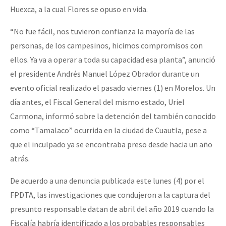
Huexca, a la cual Flores se opuso en vida.
Fotorreportaje
Video
“No fue fácil, nos tuvieron confianza la mayoría de las
personas, de los campesinos, hicimos compromisos con
Otras secciones
ellos. Ya va a operar a toda su capacidad esa planta”, anunció
Semillero Guerra contra la Humanidad. (Las poblaciones y
el presidente Andrés Manuel López Obrador durante un
la naturaleza bajo asedio)
evento oficial realizado el pasado viernes (1) en Morelos. Un
día antes, el Fiscal General del mismo estado, Uriel
Libros para descargar
Carmona, informó sobre la detención del también conocido
Medios Libres
como “Tamalaco” ocurrida en la ciudad de Cuautla, pese a
COVID-19
que el inculpado ya se encontraba preso desde hacia un año
atrás.
Eventos
De acuerdo a una denuncia publicada este lunes (4) por el
Contacto
FPDTA, las investigaciones que condujeron a la captura del
presunto responsable datan de abril del año 2019 cuando la
Fiscalía habría identificado a los probables responsables