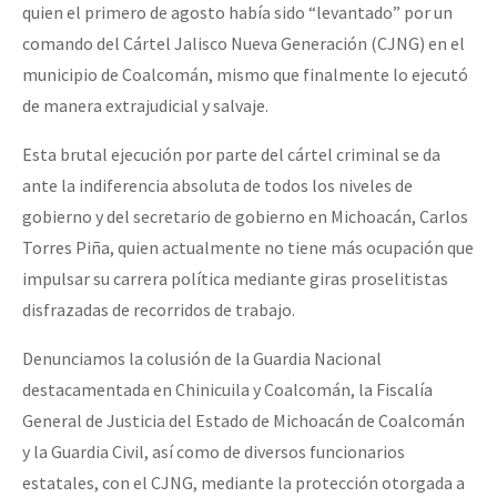
quien el primero de agosto había sido “levantado” por un
Fotorreportaje
comando del Cártel Jalisco Nueva Generación (CJNG) en el
Video
municipio de Coalcomán, mismo que finalmente lo ejecutó
de manera extrajudicial y salvaje.
Otras secciones
Semillero Guerra contra la Humanidad. (Las poblaciones y
Esta brutal ejecución por parte del cártel criminal se da
ante la indiferencia absoluta de todos los niveles de
la naturaleza bajo asedio)
gobierno y del secretario de gobierno en Michoacán, Carlos
Libros para descargar
Torres Piña, quien actualmente no tiene más ocupación que
Medios Libres
impulsar su carrera política mediante giras proselitistas
disfrazadas de recorridos de trabajo.
COVID-19
Denunciamos la colusión de la Guardia Nacional
Eventos
destacamentada en Chinicuila y Coalcomán, la Fiscalía
Contacto
General de Justicia del Estado de Michoacán de Coalcomán
y la Guardia Civil, así como de diversos funcionarios
estatales, con el CJNG, mediante la protección otorgada a