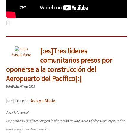
[:]
[:es]Tres líderes
Avispa Midia
comunitarios presos por
oponerse a la construcción del
Aeropuerto del Pacífico[:]
Date
Fecha
: 07 Ago 2023
[:es]Fuente:
Avispa Midia
Por MalaYerba
*
En portada: Familiares exigen la liberación de uno de los defensores capturados
bajo el régimen de excepción