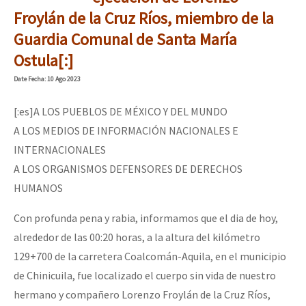
Mundo
Froylán de la Cruz Ríos, miembro de la
Guardia Comunal de Santa María
EZLN
Dia 1: Encontro “Guerra contra a Humanidade”
Ostula[:]
La Sexta
Date
Fecha
: 10 Ago 2023
AutonomÍa y Resistencia
[:es]A LOS PUEBLOS DE MÉXICO Y DEL MUNDO
[CDMX – 20 julio] Jornadas globales por la libertad de Jesús Pláci
Megaproyectos
A LOS MEDIOS DE INFORMACIÓN NACIONALES E
Migración
INTERNACIONALES
Presos
A LOS ORGANISMOS DEFENSORES DE DERECHOS
“Sonhando a Terra do Bem Virá” se publica no Estado Espanhol
HUMANOS
Mujeres
Niñxs
Con profunda pena y rabia, informamos que el dia de hoy,
Se o México sabe, que o mundo saiba! Nossas lutas pela memória, a
alrededor de las 00:20 horas, a la altura del kilómetro
ETIQUETAS
129+700 de la carretera Coalcomán-Aquila, en el municipio
MULTIMEDIA
de Chinicuila, fue localizado el cuerpo sin vida de nuestro
[25 abr – CDMX] Tokín por el CNI: 30 años de Resistencia y Rebeldí
hermano y compañero Lorenzo Froylán de la Cruz Ríos,
Audio