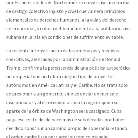
por Estados Unidos de Norteamérica constituye una forma
Fotorreportaje
de castigo colectivo injusto y cruel que vulnera principios
Video
elementales de derechos humanos, a la vida y del derecho
internacional, y coloca deliberadamente a la población civil
Otras secciones
cubana en la isla en condiciones de sufrimiento evitable.
Semillero Guerra contra la Humanidad. (Las poblaciones y
La reciente intensificación de las amenazas y medidas
la naturaleza bajo asedio)
coercitivas, alentadas por la administración de Donald
Libros para descargar
Trump, confirma la persistencia de una política autocrática
Medios Libres
neoimperial que no tolera ningún tipo de proyectos
autónomos en América Latina y el Caribe. No se trata solo
COVID-19
de presionar a un gobierno, sino de enviar un mensaje
Eventos
disciplinador y aterrorizador a toda la región: quien se
aparte de la órbita de Washington será castigado. Cuba
Contacto
paga ese costo desde hace más de seis décadas por haber
decidido construir un camino propio de soberanía retando
el orden capitalista patriarcal sistémico mundial.