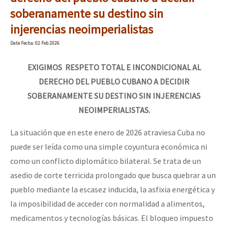
Mundo
soberanamente su destino sin
injerencias neoimperialistas
EZLN
Dia 1: Encontro “Guerra contra a Humanidade”
Date
Fecha
: 02 Feb 2026
La Sexta
AutonomÍa y Resistencia
EXIGIMOS RESPETO TOTAL E INCONDICIONAL AL
DERECHO DEL PUEBLO CUBANO A DECIDIR
[CDMX – 20 julio] Jornadas globales por la libertad de Jesús Pláci
Megaproyectos
SOBERANAMENTE SU DESTINO SIN INJERENCIAS
Migración
NEOIMPERIALISTAS.
Presos
“Sonhando a Terra do Bem Virá” se publica no Estado Espanhol
La situación que en este enero de 2026 atraviesa Cuba no
Mujeres
puede ser leída como una simple coyuntura económica ni
como un conflicto diplomático bilateral. Se trata de un
Niñxs
Se o México sabe, que o mundo saiba! Nossas lutas pela memória, a
asedio de corte terricida prolongado que busca quebrar a un
ETIQUETAS
pueblo mediante la escasez inducida, la asfixia energética y
MULTIMEDIA
la imposibilidad de acceder con normalidad a alimentos,
[25 abr – CDMX] Tokín por el CNI: 30 años de Resistencia y Rebeldí
medicamentos y tecnologías básicas. El bloqueo impuesto
Audio