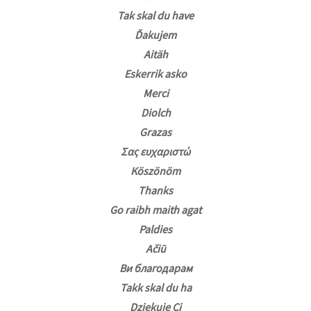
Tak skal du have
Ďakujem
Aitäh
Eskerrik asko
Merci
Diolch
Grazas
Σας ευχαριστώ
Köszönöm
Thanks
Go raibh maith agat
Paldies
Ačiū
Ви благодарам
Takk skal du ha
Dziękuję Ci