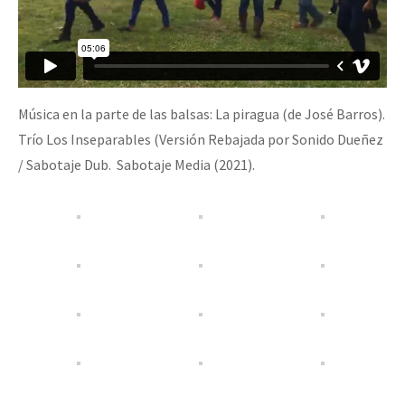
Fotorreportaje
Video
Otras secciones
Música en la parte de las balsas: La piragua (de José Barros).
Semillero Guerra contra la Humanidad. (Las poblaciones y
Trío Los Inseparables (Versión Rebajada por Sonido Dueñez
la naturaleza bajo asedio)
/ Sabotaje Dub. Sabotaje Media (2021).
Libros para descargar
Medios Libres
COVID-19
Eventos
Contacto