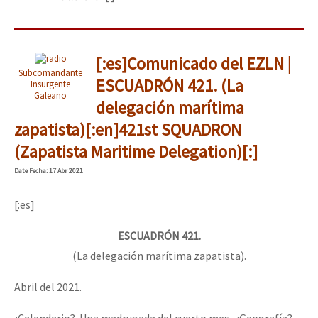
[:es]Comunicado del EZLN |
Subcomandante
ESCUADRÓN 421. (La
Insurgente
Galeano
delegación marítima
zapatista)[:en]421st SQUADRON
(Zapatista Maritime Delegation)[:]
Date
Fecha
: 17 Abr 2021
[:es]
ESCUADRÓN 421.
(La delegación marítima zapatista).
Abril del 2021.
¿Calendario? Una madrugada del cuarto mes. ¿Geografía?