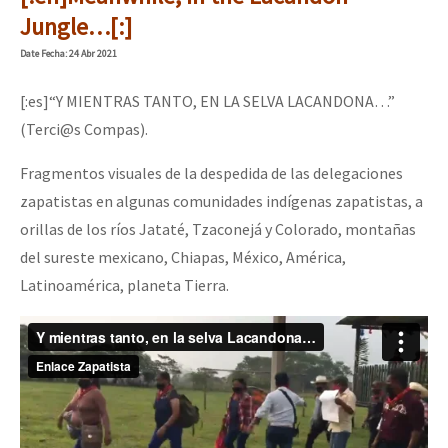
Mundo
Jungle…[:]
EZLN
Date
Fecha
: 24 Abr 2021
La Sexta
[:es]“Y MIENTRAS TANTO, EN LA SELVA LACANDONA…”
AutonomÍa y Resistencia
(Terci@s Compas).
Megaproyectos
Fragmentos visuales de la despedida de las delegaciones
zapatistas en algunas comunidades indígenas zapatistas, a
Migración
orillas de los ríos Jataté, Tzaconejá y Colorado, montañas
Presos
del sureste mexicano, Chiapas, México, América,
Mujeres
Latinoamérica, planeta Tierra.
Niñxs
ETIQUETAS
MULTIMEDIA
Audio