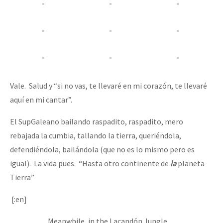
Vale. Salud y “si no vas, te llevaré en mi corazón, te llevaré
aquí en mi cantar”.
El SupGaleano bailando raspadito, raspadito, mero
rebajada la cumbia, tallando la tierra, queriéndola,
defendiéndola, bailándola (que no es lo mismo pero es
igual). La vida pues. “Hasta otro continente de
la
planeta
Tierra”
[:en]
Meanwhile, in the Lacandón Jungle…