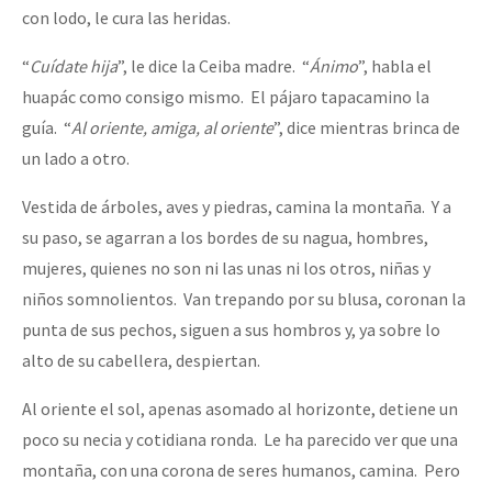
con lodo, le cura las heridas.
“
Cuídate hija
”, le dice la Ceiba madre. “
Ánimo
”, habla el
huapác como consigo mismo. El pájaro tapacamino la
guía. “
Al oriente, amiga, al oriente
”, dice mientras brinca de
un lado a otro.
Vestida de árboles, aves y piedras, camina la montaña. Y a
su paso, se agarran a los bordes de su nagua, hombres,
mujeres, quienes no son ni las unas ni los otros, niñas y
niños somnolientos. Van trepando por su blusa, coronan la
punta de sus pechos, siguen a sus hombros y, ya sobre lo
alto de su cabellera, despiertan.
Al oriente el sol, apenas asomado al horizonte, detiene un
poco su necia y cotidiana ronda. Le ha parecido ver que una
montaña, con una corona de seres humanos, camina. Pero