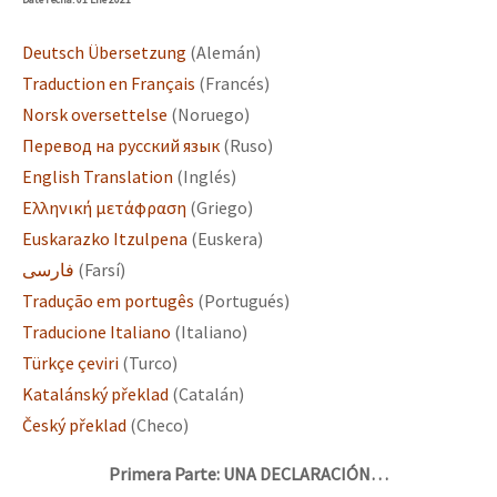
Deutsch Übersetzung
(Alemán)
Traduction en Français
(Francés)
Norsk oversettelse
(Noruego)
Перевод на русский язык
(Ruso)
English Translation
(Inglés)
Ελληνική μετάφραση
(Griego)
Euskarazko Itzulpena
(Euskera)
فارسی
(Farsí)
Tradução em portugês
(Portugués)
Traducione Italiano
(Italiano)
Türkçe çeviri
(Turco)
Katalánský překlad
(Catalán)
Český překlad
(Checo)
Primera Parte: UNA DECLARACIÓN…