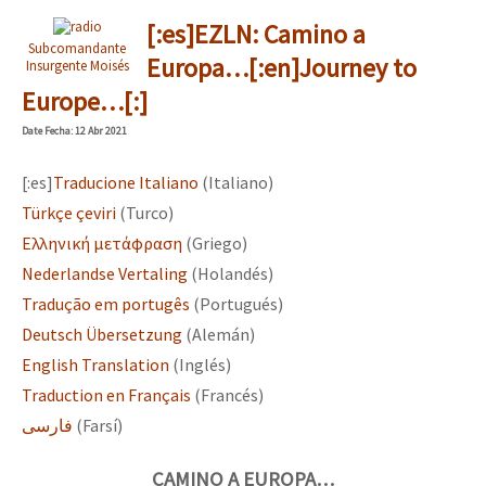
[:es]EZLN: Camino a
Subcomandante
Europa…[:en]Journey to
Insurgente Moisés
Europe…[:]
Date
Fecha
: 12 Abr 2021
[:es]
Traducione Italiano
(Italiano)
Türkçe çeviri
(Turco)
Ελληνική μετάφραση
(Griego)
Nederlandse Vertaling
(Holandés)
Tradução em portugês
(Portugués)
Deutsch Übersetzung
(Alemán)
English Translation
(Inglés)
Traduction en Français
(Francés)
فارسی
(Farsí)
CAMINO A EUROPA…