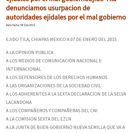
Mundo
denunciamos usurpacion de
autoridades ejidales por el mal gobierno
EZLN
Dia 1: Encontro “Guerra contra a Humanidade”
Date
Fecha
: 08 Ene 2015
La Sexta
AutonomÍa y Resistencia
EJIDO TILA, CHIAPAS MEXICO A 07 DE ENERO DEL 2015
[CDMX – 20 julio] Jornadas globales por la libertad de Jesús Pláci
Megaproyectos
A LA OPINION PUBLICA
A LOS MEDIOS DE COMUNICACIÓN NACIONAL E
Migración
INTERNACIONAL
Presos
“Sonhando a Terra do Bem Virá” se publica no Estado Espanhol
A LOS DEFENSORES DE LOS DERECHOS HUMANOS
Mujeres
A LAS ORGANIZACIONES DE LA SOCIEDAD CIVIL
A LOS ADHERENTES A LA SEXTA DECLARACION DE LA SELVA
Niñxs
Se o México sabe, que o mundo saiba! Nossas lutas pela memória, a
LACANDONA
ETIQUETAS
A LOS COMPAÑEROS Y COMPAÑERAS DEL CNI
MULTIMEDIA
A LA COMISION SEXTA DEL EZLN
[25 abr – CDMX] Tokín por el CNI: 30 años de Resistencia y Rebeldí
A LA JUNTA DE BUEN GOBIERNO NUEVA SEMILLA QUE VA A
Audio