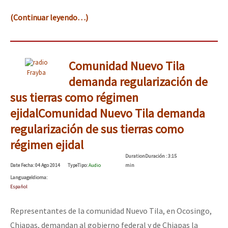
(Continuar leyendo…)
Comunidad Nuevo Tila
Frayba
demanda regularización de
sus tierras como régimen
ejidal
Comunidad Nuevo Tila demanda
regularización de sus tierras como
régimen ejidal
Duration
Duración
: 3:15
Date
Fecha
: 04 Ago 2014
Type
Tipo
:
Audio
min
Language
Idioma
:
Español
Representantes de la comunidad Nuevo Tila, en Ocosingo,
Chiapas, demandan al gobierno federal y de Chiapas la