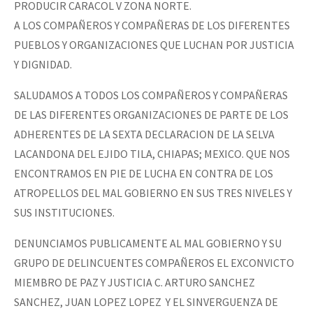
PRODUCIR CARACOL V ZONA NORTE.
Fotorreportaje
A LOS COMPAÑEROS Y COMPAÑERAS DE LOS DIFERENTES
Video
PUEBLOS Y ORGANIZACIONES QUE LUCHAN POR JUSTICIA
Y DIGNIDAD.
Otras secciones
SALUDAMOS A TODOS LOS COMPAÑEROS Y COMPAÑERAS
Semillero Guerra contra la Humanidad. (Las poblaciones y
DE LAS DIFERENTES ORGANIZACIONES DE PARTE DE LOS
la naturaleza bajo asedio)
ADHERENTES DE LA SEXTA DECLARACION DE LA SELVA
Libros para descargar
LACANDONA DEL EJIDO TILA, CHIAPAS; MEXICO. QUE NOS
Medios Libres
ENCONTRAMOS EN PIE DE LUCHA EN CONTRA DE LOS
ATROPELLOS DEL MAL GOBIERNO EN SUS TRES NIVELES Y
COVID-19
SUS INSTITUCIONES.
Eventos
DENUNCIAMOS PUBLICAMENTE AL MAL GOBIERNO Y SU
Contacto
GRUPO DE DELINCUENTES COMPAÑEROS EL EXCONVICTO
MIEMBRO DE PAZ Y JUSTICIA C. ARTURO SANCHEZ
SANCHEZ, JUAN LOPEZ LOPEZ Y EL SINVERGUENZA DE