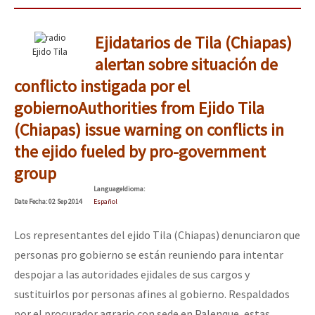
Ejidatarios de Tila (Chiapas)
Ejido Tila
alertan sobre situación de
conflicto instigada por el
gobierno
Authorities from Ejido Tila
(Chiapas) issue warning on conflicts in
the ejido fueled by pro-government
group
Language
Idioma
:
Date
Fecha
: 02 Sep 2014
Español
Los representantes del ejido Tila (Chiapas) denunciaron que
personas pro gobierno se están reuniendo para intentar
despojar a las autoridades ejidales de sus cargos y
sustituirlos por personas afines al gobierno. Respaldados
por el procurador agrario con sede en Palenque, estas