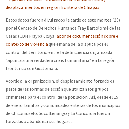
Fotorreportaje
desplazamientos en región frontera de Chiapas
Video
Estos datos fueron divulgados la tarde de este martes (23)
por el Centro de Derechos Humanos Fray Bartolomé de las
Otras secciones
Casas (CDH Frayba), cuya l
abor de documentación sobre el
Semillero Guerra contra la Humanidad. (Las poblaciones y
contexto de violencia
que emana de la disputa por el
la naturaleza bajo asedio)
control del territorio entre la delincuencia organizada
Libros para descargar
“apunta a una verdadera crisis humanitaria” en la región
fronteriza con Guatemala.
Medios Libres
Acorde a la organización, el desplazamiento forzado es
COVID-19
parte de las formas de acción que utilizan los grupos
Eventos
criminales para el control de la población. Así, desde el 15
Contacto
de enero familias y comunidades enteras de los municipios
de Chicomuselo, Socoltenango y La Concordia fueron
forzadas a abandonar sus hogares.