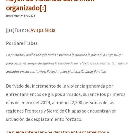
Mundo
organizado[:]
EZLN
Date
Fecha
: 24 Ene 2024
Dia 1: Encontro “Guerra contra a Humanidade”
La Sexta
[:es]Fuente:
Avispa Midia
AutonomÍa y Resistencia
Por Sare Frabes
[CDMX – 20 julio] Jornadas globales por la libertad de Jesús Pláci
Megaproyectos
En portada: Familias desplazadas esperan a la orilla de la presa “La Angostura”
Migración
para cruzar el cuerpo de agua en la búsqueda de refugio tras los enfrentamientos
Presos
armados en sus territorios. Foto: Ángeles Mariscal/Chiapas Paralelo
“Sonhando a Terra do Bem Virá” se publica no Estado Espanhol
Mujeres
Derivado del incremento de la violencia generada por
enfrentamientos de grupos armados, durante los primeros
Niñxs
Se o México sabe, que o mundo saiba! Nossas lutas pela memória, a
días de enero del 2024, al menos 2,300 personas de las
ETIQUETAS
regiones Frontera y Sierra de Chiapas se encuentran en
MULTIMEDIA
situación de desplazamiento forzado.
[25 abr – CDMX] Tokín por el CNI: 30 años de Resistencia y Rebeldí
Audio
Te puede interesar – Se desatan enfrentamientos y