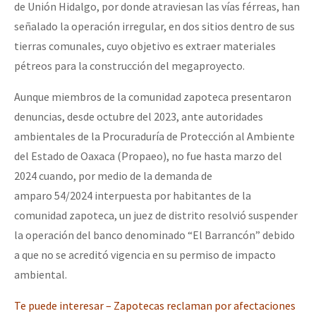
de Unión Hidalgo, por donde atraviesan las vías férreas, han
Fotorreportaje
señalado la operación irregular, en dos sitios dentro de sus
[25 abr – CDMX] Tokín por el CNI: 30 años de Resistencia y Rebeldí
Video
tierras comunales, cuyo objetivo es extraer materiales
pétreos para la construcción del megaproyecto.
Otras secciones
Semillero Guerra contra la Humanidad. (Las poblaciones y
Aunque miembros de la comunidad zapoteca presentaron
denuncias, desde octubre del 2023, ante autoridades
la naturaleza bajo asedio)
ambientales de la Procuraduría de Protección al Ambiente
Libros para descargar
del Estado de Oaxaca (Propaeo), no fue hasta marzo del
Medios Libres
2024 cuando, por medio de la demanda de
amparo 54/2024 interpuesta por habitantes de la
COVID-19
comunidad zapoteca, un juez de distrito resolvió suspender
Eventos
la operación del banco denominado “El Barrancón” debido
a que no se acreditó vigencia en su permiso de impacto
Contacto
ambiental.
Te puede interesar – Zapotecas reclaman por afectaciones