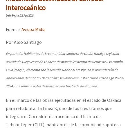
Mundo
Interoceánico
EZLN
Date
Fecha
: 22 Ago 2024
Dia 2 do Encontro “Guerra contra a Humanidad”
La Sexta
Fuente:
Avispa Midia
AutonomÍa y Resistencia
Por Aldo Santiago
Dia 1: Encontro “Guerra contra a Humanidade”
Megaproyectos
En portada: Habitantes de la comunidad zapoteca de Unión Hidalgo registran
Migración
actividades ilegales en dos bancos de materiales dentro de tierras de uso común.
Presos
En la imagen, elementos de la Guardia Nacional atestiguan la reanudación de
[CDMX – 20 julio] Jornadas globales por la libertad de Jesús Pláci
operaciones del sitio “El Barrancón”, sin intervenir. Esto ocurrió el 8 de agosto del
Mujeres
2024, una semana antes de la inspección frustrada de Propaeo.
Niñxs
“Sonhando a Terra do Bem Virá” se publica no Estado Espanhol
En el marco de las obras ejecutadas en el estado de Oaxaca
ETIQUETAS
para rehabilitar la Línea K, uno de los tres tramos que
MULTIMEDIA
integran el Corredor Interoceánico del Istmo de
Se o México sabe, que o mundo saiba! Nossas lutas pela memória, a
Tehuantepec (CIIT), habitantes de la comunidad zapoteca
Audio