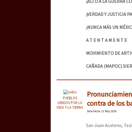
¡ALTO A LA GUERRA 
¡VERDAD Y JUSTICIA P
¡NUNCA MÁS UN MÉXI
A T E N T A M E N T E
MOVIMIENTO DE ARTI
CAÑADA (MAPOC) SIER
Pronunciamiento
PUEBLOS
contra de los b
UNIDOS POR LA
VIDA Y LA TIERRA
Date
Fecha
: 12 May 2026
San Juan Acateno, Tezi