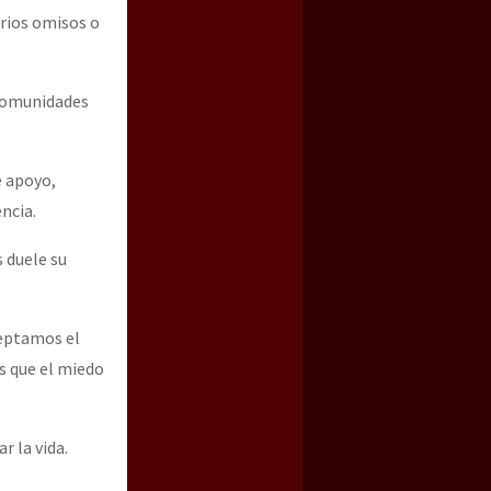
arios omisos o
 comunidades
e apoyo,
ncia.
 duele su
ceptamos el
os que el miedo
r la vida.