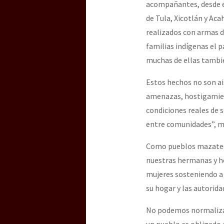
acompañantes, desde e
de Tula, Xicotlán y Aca
realizados con armas d
familias indígenas el 
muchas de ellas tambié
Estos hechos no son a
amenazas, hostigamient
condiciones reales de 
entre comunidades”, mi
Como pueblos mazateco
nuestras hermanas y he
mujeres sosteniendo a 
su hogar y las autorid
No podemos normalizar
un pueblo es obligado a