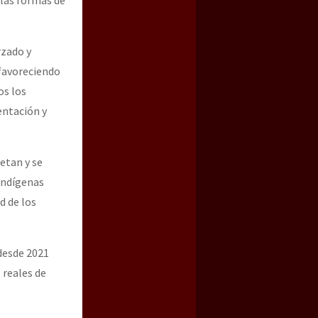
rzado y
 favoreciendo
os los
entación y
petan y se
 indígenas
d de los
 desde 2021
 reales de