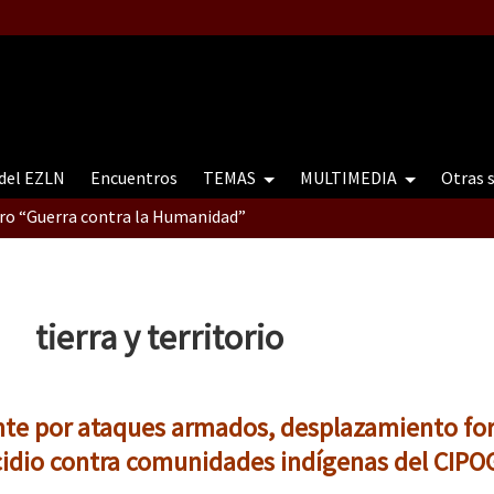
 del EZLN
Encuentros
TEMAS
MULTIMEDIA
Otras 
tro “Guerra contra la Humanidad”
contro “Guerra contra a Humanidade”(As populações e a natureza e
tierra y territorio
ra contra a Humanidade” (As populações e a natureza sob cerco)
te por ataques armados, desplazamiento fo
cidio contra comunidades indígenas del CIPO