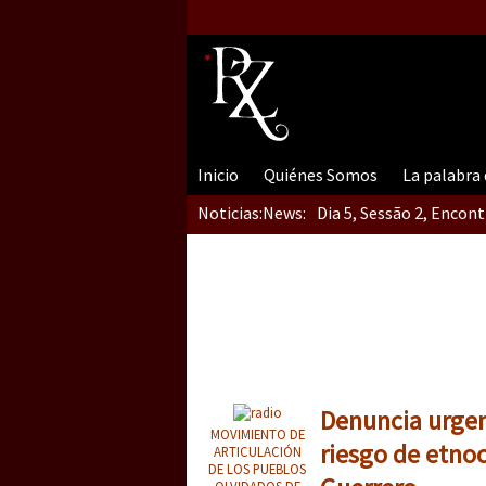
Inicio
Quiénes Somos
La palabra
Noticias:
News:
Dia 5, Sessão 2, Encon
Dia 5, sessão 1, do En
Dia 4 – Encontro “Guer
Denuncia urgen
MOVIMIENTO DE
riesgo de etno
ARTICULACIÓN
DE LOS PUEBLOS
OLVIDADOS DE