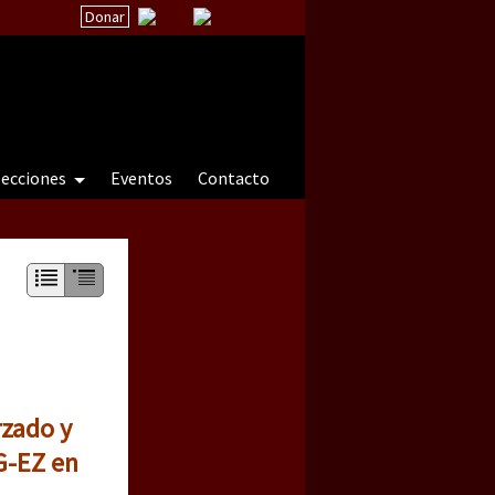
Donar
secciones
Eventos
Contacto
 a natureza sob cerco)
rzado y
G-EZ en