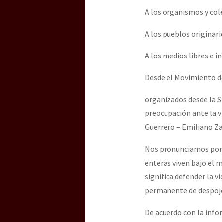
A los organismos y co
[25 abr – CDMX] Tokín p
A los pueblos originar
A los medios libres e i
Desde el Movimiento de
organizados desde la S
preocupación ante la v
Guerrero – Emiliano Za
Nos pronunciamos por
enteras viven bajo el 
significa defender la 
permanente de despoj
De acuerdo con la inf