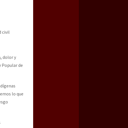
 civil
 dolor y
y Popular de
ndígenas
bemos lo que
iesgo
s