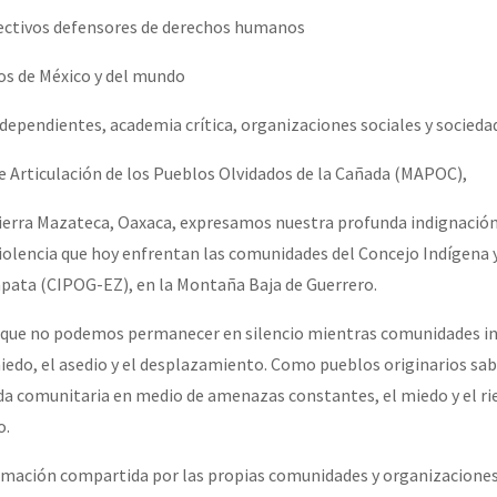
lectivos defensores de derechos humanos
or el CNI: 30 años de Resistencia y Rebeldía
ios de México y del mundo
ndependientes, academia crítica, organizaciones sociales y sociedad
 Articulación de los Pueblos Olvidados de la Cañada (MAPOC),
ierra Mazateca, Oaxaca, expresamos nuestra profunda indignación,
iolencia que hoy enfrentan las comunidades del Concejo Indígena 
pata (CIPOG-EZ), en la Montaña Baja de Guerrero.
que no podemos permanecer en silencio mientras comunidades i
miedo, el asedio y el desplazamiento. Como pueblos originarios sa
vida comunitaria en medio de amenazas constantes, el miedo y el r
o.
ormación compartida por las propias comunidades y organizacione