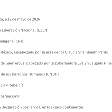
erra contra a Humanidade”
a, a 12 de mayo de 2026
erra contra a Humanidad”
de Liberación Nacional (EZLN)
Indígena (CNI)
ra contra a Humanidade”
e México, encabezado por la presidenta Claudia Sheinbaum Pardo
o de Guerrero, encabezado por la gobernadora Evelyn Salgado Pin
das globales por la libertad de Jesús Plácido Galindo y el alto a l
l de los Derechos Humanos (CNDH)
cia y Rebeldía
Bem Virá” se publica no Estado Espanhol
Internacional
o mundo saiba! Nossas lutas pela memória, a justiça e a dignidade
 Declaración por la Vida, en los cinco continentes