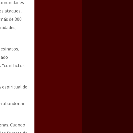
 comunidades
os ataques,
 más de 800
unidades,
sesinatos,
zado
s “conflictos
espiritual de
 a abandonar
enas. Cuando
 las formas de