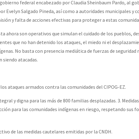
gobierno federal encabezado por Claudia Sheinbaum Pardo, al go
or Evelyn Salgado Pineda, así como a autoridades municipales y c
isión y falta de acciones efectivas para proteger a estas comunida
ta ahora son operativos que simulan el cuidado de los pueblos, de
cientes que no han detenido los ataques, el miedo ni el desplazami
dígenas. No basta con presencia mediática de fuerzas de seguridad 
 siendo atacadas.
e los ataques armados contra las comunidades del CIPOG-EZ.
tegral y digna para las más de 800 familias desplazadas. 3. Medidas
ción para las comunidades indígenas en riesgo, respetando sus f
ctivo de las medidas cautelares emitidas por la CNDH.