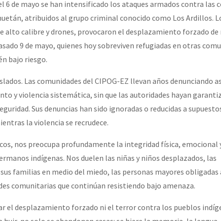
l 6 de mayo se han intensificado los ataques armados contra las
huetán, atribuidos al grupo criminal conocido como Los Ardillos. L
e alto calibre y drones, provocaron el desplazamiento forzado de
pasado 9 de mayo, quienes hoy sobreviven refugiadas en otras com
n bajo riesgo.
islados. Las comunidades del CIPOG-EZ llevan años denunciando a
o y violencia sistemática, sin que las autoridades hayan garanti
seguridad. Sus denuncias han sido ignoradas o reducidas a supuesto
entras la violencia se recrudece.
s, nos preocupa profundamente la integridad física, emocional y 
rmanos indígenas. Nos duelen las niñas y niños desplazados, las
sus familias en medio del miedo, las personas mayores obligadas
ades comunitarias que continúan resistiendo bajo amenaza.
 el desplazamiento forzado ni el terror contra los pueblos indíg
 huir, no solo se abandonan casas: se hiere la memoria, la lengua,