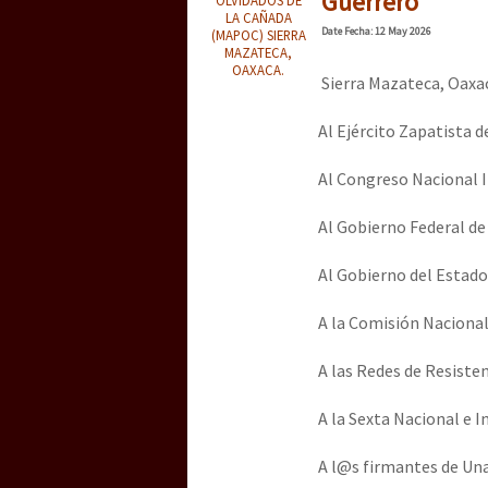
Guerrero
Dia 3 do Encontro “Gu
LA CAÑADA
Date
Fecha
: 12 May 2026
(MAPOC) SIERRA
MAZATECA,
OAXACA.
Sierra Mazateca, Oaxac
Dia 2 do Encontro “Gu
Al Ejército Zapatista 
Al Congreso Nacional 
Dia 1: Encontro “Guer
Al Gobierno Federal d
Al Gobierno del Estad
[CDMX – 20 julio] Jorna
A la Comisión Naciona
A las Redes de Resisten
“Sonhando a Terra do 
A la Sexta Nacional e 
Se o México sabe, que 
A l@s firmantes de Una