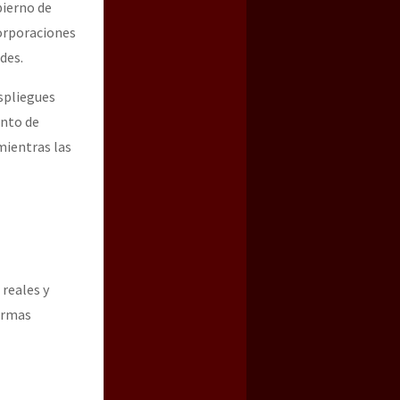
bierno de
orporaciones
des.
spliegues
ento de
mientras las
 reales y
ormas