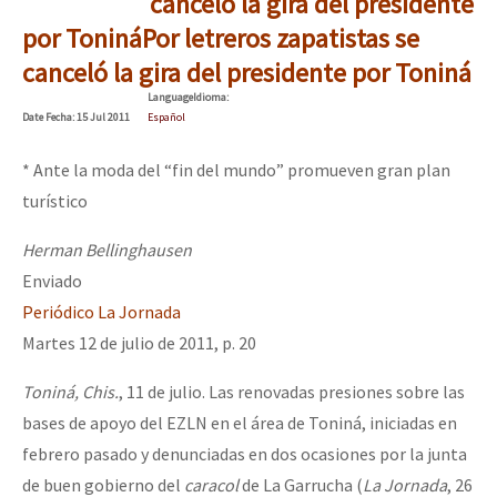
canceló la gira del presidente
por Toniná
Por letreros zapatistas se
canceló la gira del presidente por Toniná
Language
Idioma
:
Date
Fecha
: 15 Jul 2011
Español
* Ante la moda del
fin del mundo
promueven gran plan
turístico
Herman Bellinghausen
Enviado
Periódico La Jornada
Martes 12 de julio de 2011, p. 20
Toniná, Chis.
, 11 de julio. Las renovadas presiones sobre las
bases de apoyo del EZLN en el área de Toniná, iniciadas en
febrero pasado y denunciadas en dos ocasiones por la junta
de buen gobierno del
caracol
de La Garrucha (
La Jornada
, 26