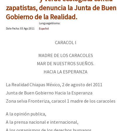
Mundo
zapatistas, denuncia la Junta de Buen
Gobierno de la Realidad.
EZLN
Dia 2 do Encontro “Guerra contra a Humanidad”
Language
Idioma
:
La Sexta
Date
Fecha
: 03 Ago 2011
Español
AutonomÍa y Resistencia
CARACOL l
Dia 1: Encontro “Guerra contra a Humanidade”
Megaproyectos
MADRE DE LOS CARACOLES
Migración
MAR DE NUESTROS SUEÑOS.
Presos
HACIA LA ESPERANZA
[CDMX – 20 julio] Jornadas globales por la libertad de Jesús Pláci
Mujeres
La Realidad Chiapas México, 2 de agosto del 2011
Junta de Buen Gobierno Hacia la Esperanza
Niñxs
“Sonhando a Terra do Bem Virá” se publica no Estado Espanhol
Zona selva Fronteriza, caracol 1 madre de los caracoles
ETIQUETAS
A la opinión publica,
MULTIMEDIA
A la prensa nacional e internacional,
Se o México sabe, que o mundo saiba! Nossas lutas pela memória, a
Audio
A los organismos de los derechos humanos