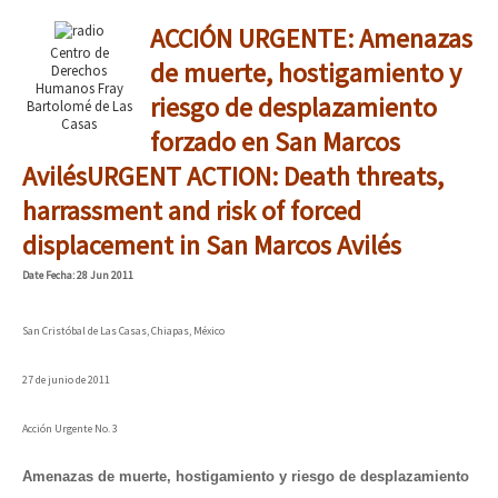
ACCIÓN URGENTE: Amenazas
Centro de
de muerte, hostigamiento y
Derechos
Humanos Fray
riesgo de desplazamiento
Bartolomé de Las
Casas
forzado en San Marcos
Avilés
URGENT ACTION: Death threats,
harrassment and risk of forced
displacement in San Marcos Avilés
Date
Fecha
: 28 Jun 2011
San Cristóbal de Las Casas, Chiapas, México
27
de junio de 2011
Acción Urgente No.
3
Amenazas de muerte, hostigamiento y riesgo de desplazamiento