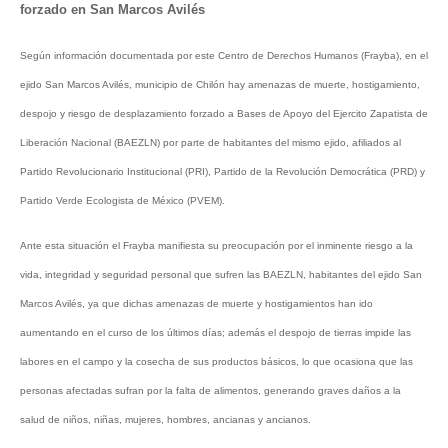
forzado en San Marcos Avilés
Según información documentada por este Centro de Derechos Humanos (Frayba), en el
ejido San Marcos Avilés, municipio de Chilón hay amenazas de muerte, hostigamiento,
despojo y riesgo de desplazamiento forzado a Bases de Apoyo del Ejercito Zapatista de
Liberación Nacional (BAEZLN) por parte de habitantes del mismo ejido, afiliados al
Partido Revolucionario Institucional (PRI), Partido de la Revolución Democrática (PRD) y
Partido Verde Ecologista de México (PVEM).
Ante esta situación el Frayba manifiesta su preocupación por el inminente riesgo a la
vida, integridad y seguridad personal que sufren las BAEZLN, habitantes del ejido San
Marcos Avilés, ya que dichas amenazas de muerte y hostigamientos han ido
aumentando en el curso de los últimos días; además el despojo de tierras impide las
labores en el campo y la cosecha de sus productos básicos, lo que ocasiona que las
personas afectadas sufran por la falta de alimentos, generando graves daños a la
salud de niños, niñas, mujeres, hombres, ancianas y ancianos.