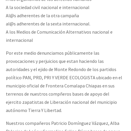
Fotorreportaje
A la sociedad civil nacional e internacional
Al@s adherentes de la otra campaña
[25 abr – CDMX] Tokín por el CNI: 30 años de Resistencia y Rebeldí
Video
al@s adherentes de la sexta internacional.
Otras secciones
A los Medios de Comunicación Alternativos nacional e
Semillero Guerra contra la Humanidad. (Las poblaciones y
internacional
la naturaleza bajo asedio)
Por este medio denunciamos públicamente las
Libros para descargar
provocaciones y perjuicios que estan haciendo las
autoridades y el ejido de Monte Redondo de los partidos
Medios Libres
político PAN, PRD, PRI Y VERDE ECOLOGISTA ubicado en el
COVID-19
municipio oficial de Frontera Comalapa Chiapas en sus
terrenos de nuestros compñeros bases de apoyo del
Eventos
ejercito zapatistas de Liberación nacional del municipio
Contacto
autónomo Tierra Y Libertad.
Nuestros compañeros Patricio Domínguez Vázquez, Alba