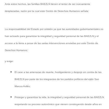
Ante estos hechos, las familias BAEZLN tienen el temor de ser nuevamente
desplazadas, razón por la cual este Centro de Derechos Humanos señala:
La responsabilidad del Estado por omisión ya que las autoridades gubernamentales no
han actuado para
garantizar la integridad y seguridad personal de las BAEZLN y el
acceso a la tierra
a pesar de las varias intervenciones enviadas por este Centro de
Derechos Humanos;
y exige:
El cese a las amenazas de muerte, hostigamiento y despojo en contra de las
BAEZLN por parte de los integrantes de los partidos políticos del ejido San
Marcos Avilés;
Proteger y garantizar la vida, la integridad y seguridad personal de las BAEZLN
respetando su proceso autonómico que vienen construyendo desde años en