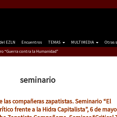
 del EZLN
Encuentros
TEMAS
MULTIMEDIA
Otras 
tro “Guerra contra la Humanidad”
contro “Guerra contra a Humanidade”(As populações e a natureza e
seminario
ra contra a Humanidade” (As populações e a natureza sob cerco)
e las compañeras zapatistas. Seminario “El
tico frente a la Hidra Capitalista”, 6 de mayo