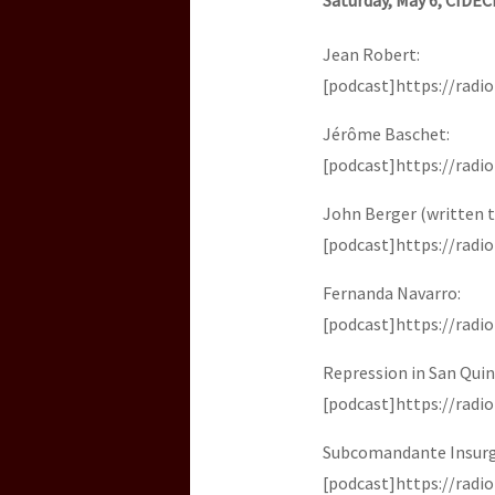
Saturday, May 6, CIDEC
Jean Robert:
[podcast]https://rad
Jérôme Baschet:
[podcast]https://rad
John Berger (written t
[podcast]https://rad
Fernanda Navarro:
[podcast]https://rad
Repression in San Quint
[podcast]https://rad
Subcomandante Insurg
[podcast]https://rad