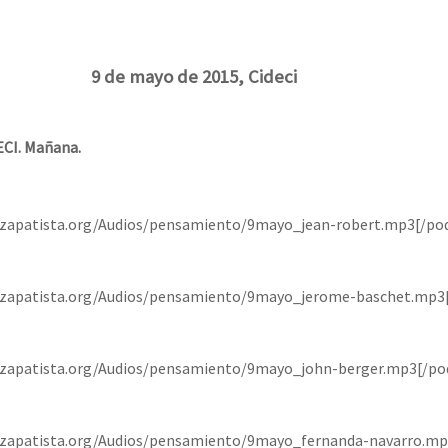
9 de mayo de 2015, Cideci
ECI. Mañana.
iozapatista.org/Audios/pensamiento/9mayo_jean-robert.mp3[/po
iozapatista.org/Audios/pensamiento/9mayo_jerome-baschet.mp3
iozapatista.org/Audios/pensamiento/9mayo_john-berger.mp3[/po
iozapatista.org/Audios/pensamiento/9mayo_fernanda-navarro.mp