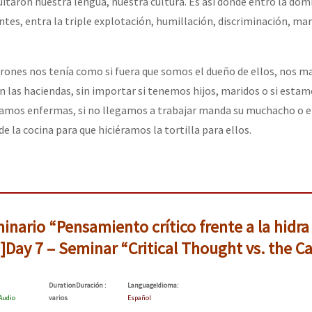
uitaron nuestra lengua, nuestra cultura. Es así donde entró la dom
ntes, entra la triple explotación, humillación, discriminación, ma
or el CNI: 30 años de Resistencia y Rebeldía
rones nos tenía como si fuera que somos el dueño de ellos, nos m
en las haciendas, sin importar si tenemos hijos, maridos o si esta
amos enfermas, si no llegamos a trabajar manda su muchacho o el
de la cocina para que hiciéramos la tortilla para ellos.
minario “Pensamiento crítico frente a la hidra
n]Day 7 – Seminar “Critical Thought vs. the Ca
Duration
Duración
:
Language
Idioma
:
Audio
varios
Español