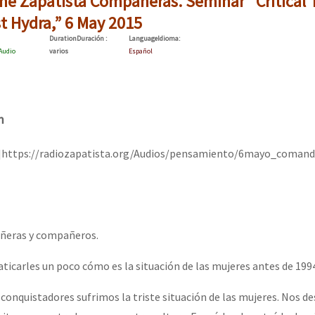
he Zapatista Compañeras. Seminar “Critical
erra contra a Humanidade”
st Hydra,” 6 May 2015
Duration
Duración
:
Language
Idioma
:
Audio
varios
Español
erra contra a Humanidad”
m
ra contra a Humanidade”
st]https://radiozapatista.org/Audios/pensamiento/6mayo_coman
das globales por la libertad de Jesús Plácido Galindo y el alto a l
ñeras y compañeros.
Bem Virá” se publica no Estado Espanhol
ticarles un poco cómo es la situación de las mujeres antes de 199
 conquistadores sufrimos la triste situación de las mujeres. Nos d
o mundo saiba! Nossas lutas pela memória, a justiça e a dignidade