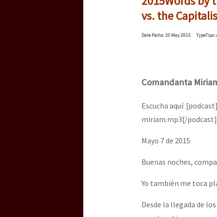
2015
Words by t
Dia 3 do Encontro “Gu
vs. the Capitali
Date
Fecha
: 10 May 2015
Type
Tipo
:
Dia 2 do Encontro “Gu
Comandanta Miria
Dia 1: Encontro “Guer
Escucha aquí: [podca
miriam.mp3[/podcast]
[CDMX – 20 julio] Jorna
Mayo 7 de 2015
Buenas noches, compa
“Sonhando a Terra do 
Yo también me toca pla
Desde la llegada de los
Se o México sabe, que 