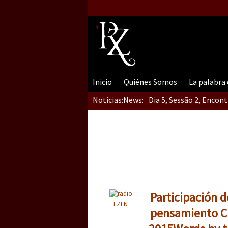
Inicio
Quiénes Somos
La palabra
Noticias:
News:
Dia 5, Sessão 2, Encon
Dia 5, sessão 1, do En
Dia 4 – Encontro “Guer
Participación d
EZLN
pensamiento Crí