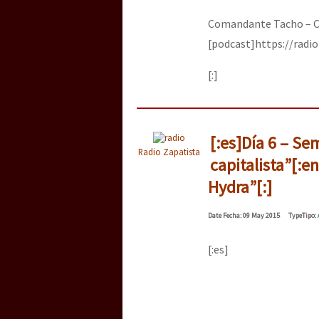
Comandante Tacho – C
[podcast]https://rad
[:]
[:es]Día 6 – Se
Radio Zapatista
capitalista”[:e
Hydra”[:]
Date
Fecha
: 09 May 2015
Type
Tipo
:
[:es]