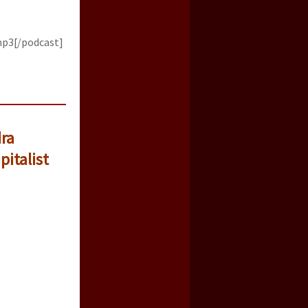
mp3[/podcast]
dra
pitalist