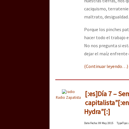
nuestras tierras, nos q
caciquismo, terratenie
maltrato, desigualdad.
[25 abr – CDMX] Tokín p
Porque los pinches pat
hacer todo el trabajo 
No nos pregunta si est
dejar el maíz enfrente 
(Continuar leyendo…)
[:es]Día 7 – Se
Radio Zapatista
capitalista”[:e
Hydra”[:]
Date
Fecha
: 09 May 2015
Type
Tipo
: