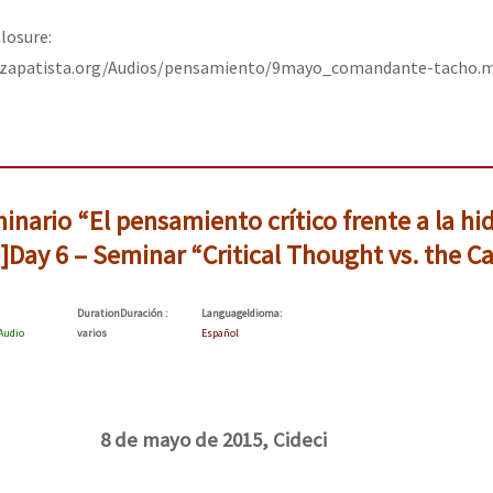
losure:
iozapatista.org/Audios/pensamiento/9mayo_comandante-tacho.
minario “El pensamiento crítico frente a la hi
n]Day 6 – Seminar “Critical Thought vs. the Ca
Duration
Duración
:
Language
Idioma
:
Audio
varios
Español
8 de mayo de 2015, Cideci