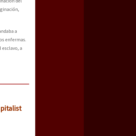
inación del
rginación,
andaba a
mos enfermas.
 esclavo, a
pitalist