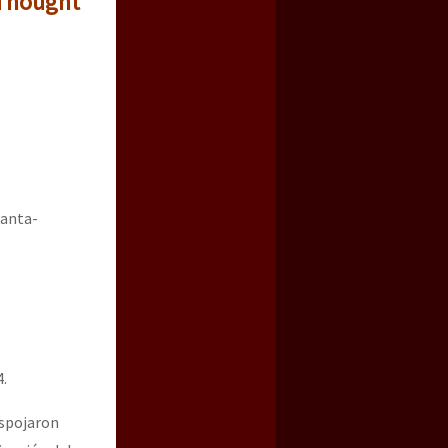
 Thought
danta-
a guerra contra el CIPOG-EZ
4.
espojaron