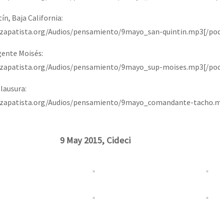
n, Baja California:
iozapatista.org/Audios/pensamiento/9mayo_san-quintin.mp3[/po
ente Moisés:
iozapatista.org/Audios/pensamiento/9mayo_sup-moises.mp3[/po
lausura:
iozapatista.org/Audios/pensamiento/9mayo_comandante-tacho.
9 May 2015, Cideci