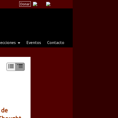
Donar
secciones
Eventos
Contacto
 a natureza sob cerco)
 de