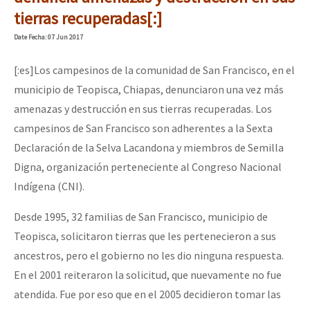
Mundo
tierras recuperadas[:]
EZLN
Date
Fecha
: 07 Jun 2017
Dia 1: Encontro “Guerra contra a Humanidade”
La Sexta
[:es]Los campesinos de la comunidad de San Francisco, en el
AutonomÍa y Resistencia
municipio de Teopisca, Chiapas, denunciaron una vez más
amenazas y destrucción en sus tierras recuperadas. Los
[CDMX – 20 julio] Jornadas globales por la libertad de Jesús Pláci
Megaproyectos
campesinos de San Francisco son adherentes a la Sexta
Migración
Declaración de la Selva Lacandona y miembros de Semilla
Digna, organización perteneciente al Congreso Nacional
Presos
“Sonhando a Terra do Bem Virá” se publica no Estado Espanhol
Indígena (CNI).
Mujeres
Desde 1995, 32 familias de San Francisco, municipio de
Niñxs
Se o México sabe, que o mundo saiba! Nossas lutas pela memória, a
Teopisca, solicitaron tierras que les pertenecieron a sus
ETIQUETAS
ancestros, pero el gobierno no les dio ninguna respuesta.
En el 2001 reiteraron la solicitud, que nuevamente no fue
MULTIMEDIA
[25 abr – CDMX] Tokín por el CNI: 30 años de Resistencia y Rebeldí
atendida. Fue por eso que en el 2005 decidieron tomar las
Audio