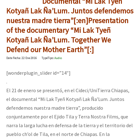
Documental “Mi Lak Tyeñ
Kotyañ Lak Ña’Lum. Juntos defendemos
nuestra madre tierra”[:en]Presentation
of the documentary “Mi Lak Tyeñ
Kotyañ Lak Ña’Lum. Together We
Defend our Mother Earth”[:]
Date
Fecha
: 22 Ene 2016
Type
Tipo
:
Audio
[wonderplugin_slider id=”14″]
.
El 21 de enero se presentó, en el Cideci/UniTierra Chiapas,
el documental “Mi Lak Tyeñ Kotyañ Lak Ña’Lum. Juntos
defendemos nuestra madre tierra”, producido
conjuntamente por el Ejido Tila y Terra Nostra Films, que
narra la larga lucha en defensa de la tierra y el territorio del
pueblo ch’ol de Tila, en el norte de Chiapas. En la