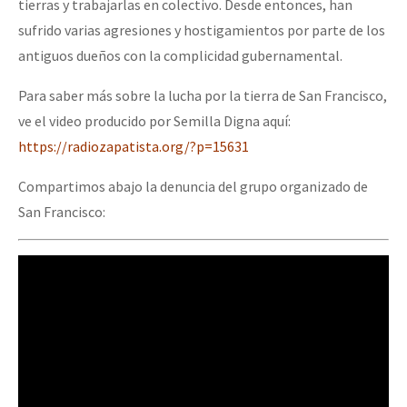
tierras y trabajarlas en colectivo. Desde entonces, han
Fotorreportaje
sufrido varias agresiones y hostigamientos por parte de los
Video
antiguos dueños con la complicidad gubernamental.
Otras secciones
Para saber más sobre la lucha por la tierra de San Francisco,
ve el video producido por Semilla Digna aquí:
Semillero Guerra contra la Humanidad. (Las poblaciones y
https://radiozapatista.org/?p=15631
la naturaleza bajo asedio)
Compartimos abajo la denuncia del grupo organizado de
Libros para descargar
San Francisco:
Medios Libres
COVID-19
Eventos
Contacto