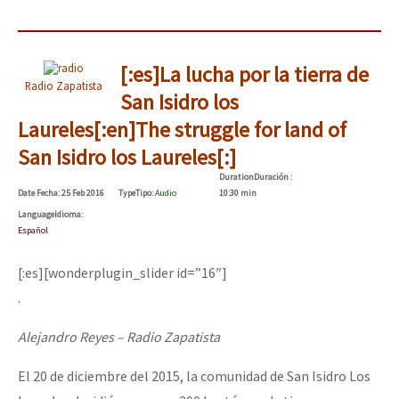
[:es]La lucha por la tierra de
Radio Zapatista
San Isidro los
Laureles[:en]The struggle for land of
San Isidro los Laureles[:]
Duration
Duración
:
Date
Fecha
: 25 Feb 2016
Type
Tipo
:
Audio
10:30 min
Language
Idioma
:
Español
[:es][wonderplugin_slider id=”16″]
.
Alejandro Reyes – Radio Zapatista
El 20 de diciembre del 2015, la comunidad de San Isidro Los