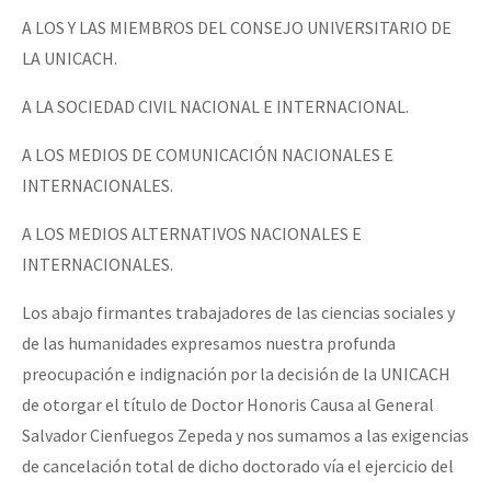
Fotorreportaje
A LOS Y LAS MIEMBROS DEL CONSEJO UNIVERSITARIO DE
LA UNICACH.
[25 abr – CDMX] Tokín por el CNI: 30 años de Resistencia y Rebeldí
Video
A LA SOCIEDAD CIVIL NACIONAL E INTERNACIONAL.
Otras secciones
Semillero Guerra contra la Humanidad. (Las poblaciones y
A LOS MEDIOS DE COMUNICACIÓN NACIONALES E
la naturaleza bajo asedio)
INTERNACIONALES.
Libros para descargar
A LOS MEDIOS ALTERNATIVOS NACIONALES E
INTERNACIONALES.
Medios Libres
COVID-19
Los abajo firmantes trabajadores de las ciencias sociales y
de las humanidades expresamos nuestra profunda
Eventos
preocupación e indignación por la decisión de la UNICACH
Contacto
de otorgar el título de Doctor Honoris Causa al General
Salvador Cienfuegos Zepeda y nos sumamos a las exigencias
de cancelación total de dicho doctorado vía el ejercicio del