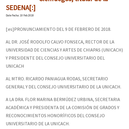
Mundo
SEDENA[:]
EZLN
Date
Fecha
: 10 Feb 2018
Dia 2 do Encontro “Guerra contra a Humanidad”
La Sexta
[:es]PRONUNCIAMIENTO DEL 9 DE FEBRERO DE 2018.
AutonomÍa y Resistencia
AL DR. JOSÉ RODOLFO CALVO FONSECA, RECTOR DE LA
Dia 1: Encontro “Guerra contra a Humanidade”
Megaproyectos
UNIVERSIDAD DE CIENCIAS Y ARTES DE CHIAPAS (UNICACH)
Y PRESIDENTE DEL CONSEJO UNIVERSITARIO DEL
Migración
UNICACH
Presos
[CDMX – 20 julio] Jornadas globales por la libertad de Jesús Pláci
AL MTRO. RICARDO PANIAGUA RODAS, SECRETARIO
Mujeres
GENERAL Y DEL CONSEJO UNIVERSITARIO DE LA UNICACH.
Niñxs
“Sonhando a Terra do Bem Virá” se publica no Estado Espanhol
A LA DRA. FLOR MARINA BERMÚDEZ URBINA, SECRETARIA
ETIQUETAS
ACADÉMICA Y PRESIDENTA DE LA COMISIÓN DE GRADOS Y
MULTIMEDIA
RECONOCIMIENTOS HONORÍFICOS DEL CONSEJO
Se o México sabe, que o mundo saiba! Nossas lutas pela memória, a
UNIVERSITARIO DE LA UNICACH.
Audio