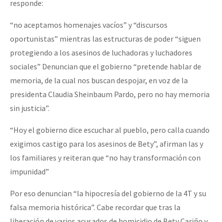
responde:
Fotorreportaje
“no aceptamos homenajes vacíos” y “discursos
Video
oportunistas” mientras las estructuras de poder “siguen
Otras secciones
protegiendo a los asesinos de luchadoras y luchadores
sociales” Denuncian que el gobierno “pretende hablar de
Semillero Guerra contra la Humanidad. (Las poblaciones y
memoria, de la cual nos buscan despojar, en voz de la
la naturaleza bajo asedio)
presidenta Claudia Sheinbaum Pardo, pero no hay memoria
Libros para descargar
sin justicia”.
Medios Libres
“Hoy el gobierno dice escuchar al pueblo, pero calla cuando
COVID-19
exigimos castigo para los asesinos de Bety”, afirman las y
los familiares y reiteran que “no hay transformación con
Eventos
impunidad”
Contacto
Por eso denuncian “la hipocresía del gobierno de la 4T y su
falsa memoria histórica”. Cabe recordar que tras la
liberación de varios acusados de homicidio de Bety Cariño y