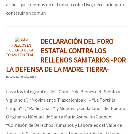
afines que creemos en el trabajo colectivo, necesario para
construir en común.
DECLARACIÓN DEL FORO
PUEBLOS EN
ESTATAL CONTRA LOS
DEFENSA DE LA
TONANTZIN TLALLI
RELLENOS SANITARIOS -POR
LA DEFENSA DE LA MADRE TIERRA-
Date
Fecha
: 09 Mar 2025
Las y los integrantes del “Comité de Bienes del Pueblo y
Vigilancia”, “Movimiento Tlaxcalchipak” – “La Tortilla
Limpia” -, “Radio Coatl”, y Mujeres y Ciudadanos del Pueblo
Originario Náhuatl de Santa María Asunción Coapan;
“Comisión de Derechos Humanos y Laborales del Valle de
Tehuacán”, – pertenecientes a Tehuacán, Ciudad de Indios-;