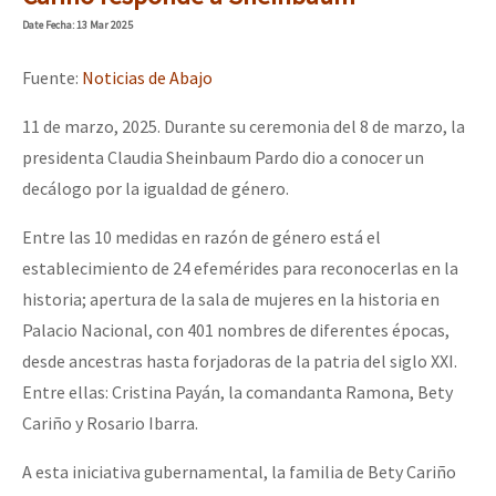
Mundo
Date
Fecha
: 13 Mar 2025
EZLN
Fuente:
Noticias de Abajo
Dia 1: Encontro “Guerra contra a Humanidade”
La Sexta
11 de marzo, 2025. Durante su ceremonia del 8 de marzo, la
AutonomÍa y Resistencia
presidenta Claudia Sheinbaum Pardo dio a conocer un
[CDMX – 20 julio] Jornadas globales por la libertad de Jesús Pláci
Megaproyectos
decálogo por la igualdad de género.
Migración
Entre las 10 medidas en razón de género está el
establecimiento de 24 efemérides para reconocerlas en la
Presos
“Sonhando a Terra do Bem Virá” se publica no Estado Espanhol
historia; apertura de la sala de mujeres en la historia en
Mujeres
Palacio Nacional, con 401 nombres de diferentes épocas,
Niñxs
desde ancestras hasta forjadoras de la patria del siglo XXI.
Se o México sabe, que o mundo saiba! Nossas lutas pela memória, a
Entre ellas: Cristina Payán, la comandanta Ramona, Bety
ETIQUETAS
Cariño y Rosario Ibarra.
MULTIMEDIA
[25 abr – CDMX] Tokín por el CNI: 30 años de Resistencia y Rebeldí
A esta iniciativa gubernamental, la familia de Bety Cariño
Audio