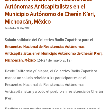
Mundo
Autónomas Anticapitalistas en el
Municipio Autónomo de Cherán K’eri,
EZLN
Dia 1: Encontro “Guerra contra a Humanidade”
Michoacán, México
La Sexta
Date
Fecha
: 22 May 2012
AutonomÍa y Resistencia
Saludo solidario del Colectivo Radio Zapatista para el
[CDMX – 20 julio] Jornadas globales por la libertad de Jesús Pláci
Megaproyectos
Encuentro Nacional de Resistencias Autónomas
Migración
Anticapitalistas en el Municipio Autónomo de Cherán K’eri,
Presos
Michoacán, México
(24-27 de mayo 2012)
“Sonhando a Terra do Bem Virá” se publica no Estado Espanhol
Mujeres
Desde California y Chiapas, el Colectivo Radio Zapatista
Niñxs
manda un saludo rebelde a lxs participantes en el
Se o México sabe, que o mundo saiba! Nossas lutas pela memória, a
Encuentro Nacional de Resistencias Autónomas
ETIQUETAS
Anticapitalistas y a todo el pueblo en resistencia de Cherán
MULTIMEDIA
K’eri.
[25 abr – CDMX] Tokín por el CNI: 30 años de Resistencia y Rebeldí
Audio
Recibimos con mucho entusiasmo la convocatoria para el