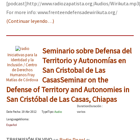
[podcast]http://www.radiozapatista.org/Audios/Wirikuta.mp3
For more info: www.frenteendefensadewirikuta.org/
(Continuar leyendo…)
Seminario sobre Defensa del
Iniciativas para la
Territorio y Autonomías en
Identidad y la
Inclusión / Centro
San Cristobal de Las
de Derechos
Humanos Fray
Casas
Seminar on the
Matías de Córdova
Defense of Territory and Autonomies in
San Cristóbal de Las Casas, Chiapas
Duration
Duración
:
Date
Fecha
: 19 Abr 2012
Type
Tipo
:
Audio
varios
Language
Idioma
:
Español
TRASMISIÓN EN VIVO
en
Radio Pozol
o: