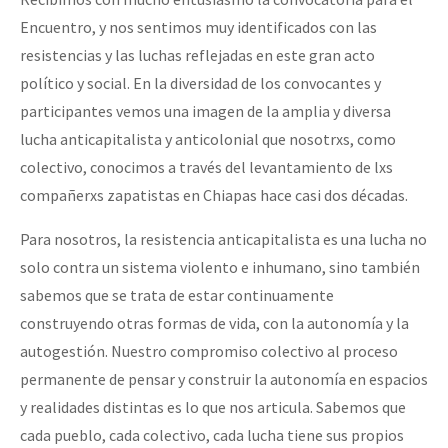
Fotorreportaje
Encuentro, y nos sentimos muy identificados con las
resistencias y las luchas reflejadas en este gran acto
Video
político y social. En la diversidad de los convocantes y
Otras secciones
participantes vemos una imagen de la amplia y diversa
Semillero Guerra contra la Humanidad. (Las poblaciones y
lucha anticapitalista y anticolonial que nosotrxs, como
colectivo, conocimos a través del levantamiento de lxs
la naturaleza bajo asedio)
compañerxs zapatistas en Chiapas hace casi dos décadas.
Libros para descargar
Para nosotros, la resistencia anticapitalista es una lucha no
Medios Libres
solo contra un sistema violento e inhumano, sino también
COVID-19
sabemos que se trata de estar continuamente
construyendo otras formas de vida, con la autonomía y la
Eventos
autogestión. Nuestro compromiso colectivo al proceso
Contacto
permanente de pensar y construir la autonomía en espacios
y realidades distintas es lo que nos articula. Sabemos que
cada pueblo, cada colectivo, cada lucha tiene sus propios