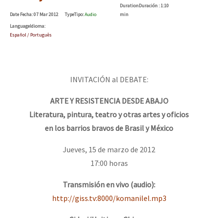
Duration
Duración
: 1:10
Date
Fecha
: 07 Mar 2012
Type
Tipo
:
Audio
min
Language
Idioma
:
Español / Português
INVITACIÓN al DEBATE:
ARTE Y RESISTENCIA DESDE ABAJO
Literatura, pintura, teatro y otras artes y oficios
en los barrios bravos de Brasil y México
Jueves, 15 de marzo de 2012
17:00 horas
Transmisión en vivo (audio):
http://giss.tv:8000/komanilel.mp3