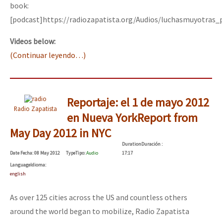
book:
[podcast]https://radiozapatista.org/Audios/luchasmuyotras_
Videos below:
(Continuar leyendo…)
Reportaje: el 1 de mayo 2012
Radio Zapatista
en Nueva York
Report from
May Day 2012 in NYC
Duration
Duración
:
Date
Fecha
: 08 May 2012
Type
Tipo
:
Audio
17:17
Language
Idioma
:
english
As over 125 cities across the US and countless others
around the world began to mobilize, Radio Zapatista