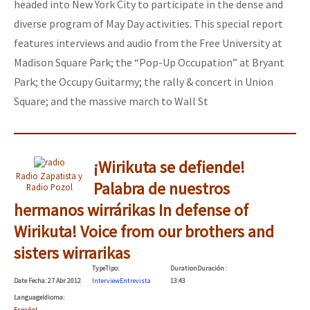
headed into New York City to participate in the dense and
diverse program of May Day activities. This special report
features interviews and audio from the Free University at
Madison Square Park; the “Pop-Up Occupation” at Bryant
Park; the Occupy Guitarmy; the rally & concert in Union
Square; and the massive march to Wall St
¡Wirikuta se defiende!
Radio Zapatista y
Palabra de nuestros
Radio Pozol
hermanos wirrárikas
In defense of
Wirikuta! Voice from our brothers and
sisters wirrarikas
Type
Tipo
:
Duration
Duración
:
Date
Fecha
: 27 Abr 2012
Interview
Entrevista
13:43
Language
Idioma
:
Español