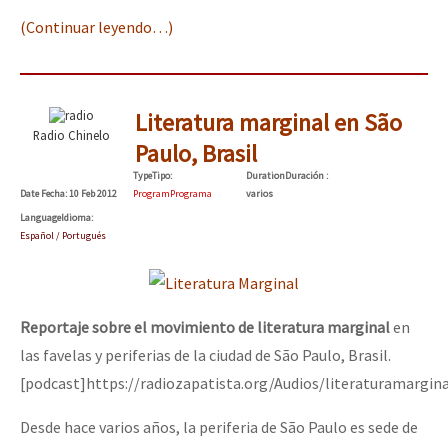
(Continuar leyendo…)
Literatura marginal en São
Radio Chinelo
Paulo, Brasil
Type
Tipo
:
Duration
Duración
:
Date
Fecha
: 10 Feb 2012
Program
Programa
varios
Language
Idioma
:
Español / Portugués
Reportaje sobre el movimiento de literatura marginal
en
las favelas y periferias de la ciudad de São Paulo, Brasil.
[podcast]https://radiozapatista.org/Audios/literaturamargin
Desde hace varios años, la periferia de São Paulo es sede de