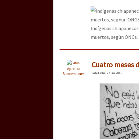
Indígenas chiapanecos
muertos, según ONGs. 
Cuatro meses d
Agencia
Subversiones
Date
Fecha
: 27 Ene 2015