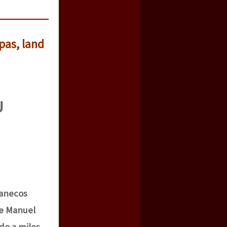
pas, land
U
panecos
de Manuel
do a miles