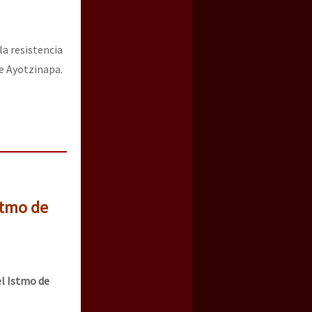
la resistencia
de Ayotzinapa.
stmo de
el Istmo de