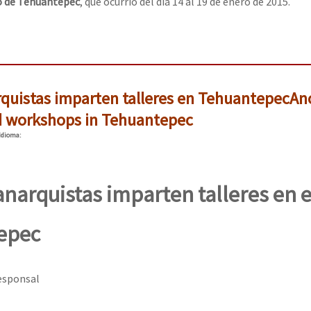
 de Tehuantepec
, que ocurrió del día 14 al 19 de enero de 2015.
rquistas imparten talleres en Tehuantepec
An
ld workshops in Tehuantepec
Idioma
:
anarquistas imparten talleres en e
epec
esponsal