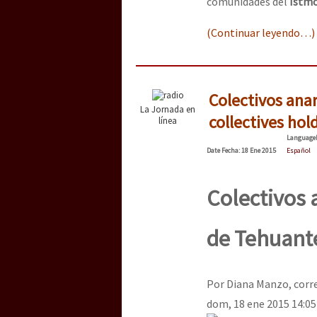
comunidades del
Istmo
(Continuar leyendo…)
Colectivos ana
La Jornada en
collectives ho
línea
Language
Date
Fecha
: 18 Ene 2015
Español
Colectivos 
de Tehuant
Por Diana Manzo, corr
dom, 18 ene 2015 14:05