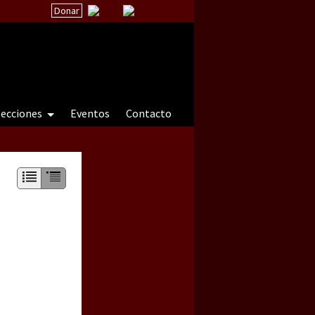
Donar
secciones
Eventos
Contacto
 a natureza sob cerco)