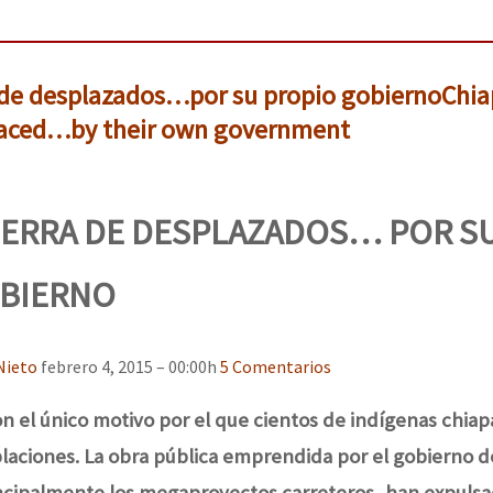
or el CNI: 30 años de Resistencia y Rebeldía
a de desplazados…por su propio gobierno
Chia
placed…by their own government
TIERRA DE DESPLAZADOS… POR S
OBIERNO
Nieto
febrero 4, 2015 – 00:00h
5 Comentarios
on el único motivo por el que cientos de indígenas chia
aciones. La obra pública emprendida por el gobierno 
incipalmente los megaproyectos carreteros, han expulsa