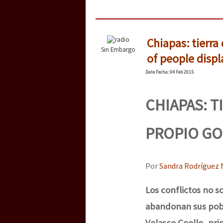
[25 abr – CDMX] Tokín p
Chiapas: tierr
Sin Embargo
of people dis
Date
Fecha
: 04 Feb 2015
CHIAPAS: 
PROPIO G
Por
Sandra Rodríguez 
Los conflictos no s
abandonan sus pobl
Velasco Coello, pr