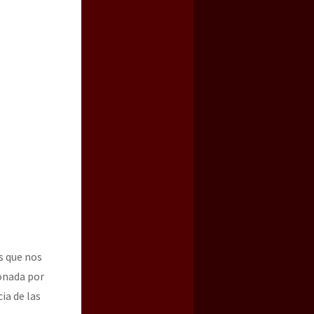
s que nos
ionada por
ia de las