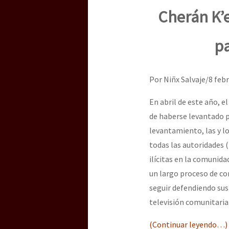
Dia 3 do Encontro “Gu
Cherán K’e
pa
Dia 2 do Encontro “Gu
Por Niñx Salvaje/8 feb
Dia 1: Encontro “Guer
En abril de este año, 
de haberse levantado p
levantamiento, las y l
[CDMX – 20 julio] Jorna
todas las autoridades (
ilícitas en la comunid
un largo proceso de c
“Sonhando a Terra do 
seguir defendiendo sus 
televisión comunitaria
Se o México sabe, que 
(Continuar leyendo…)