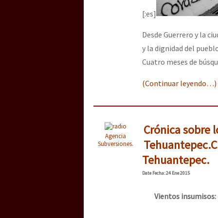
[:es]
Desde Guerrero y la ci
y la dignidad del pueb
Cuatro meses de búsque
(Continuar leyendo…)
Crónica sobre 
Agencia
Tehuantepec.
C
Subversiones.
Tehuantepec.
Date
Fecha
: 24 Ene 2015
Vientos insumisos: