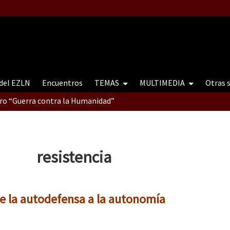
 del EZLN
Encuentros
TEMAS
MULTIMEDIA
Otras 
tro “Guerra contra la Humanidad”
contro “Guerra contra a Humanidade”(As populações e a natureza e
resistencia
ra contra a Humanidade” (As populações e a natureza sob cerco)
de la autodefensa a la autonomía