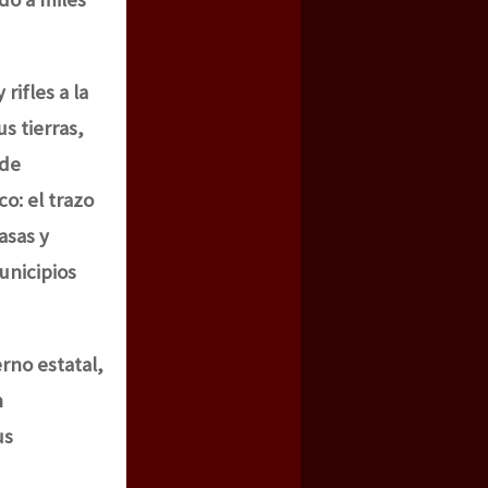
ifles a la
us tierras,
 de
o: el trazo
asas y
unicipios
rno estatal,
n
us