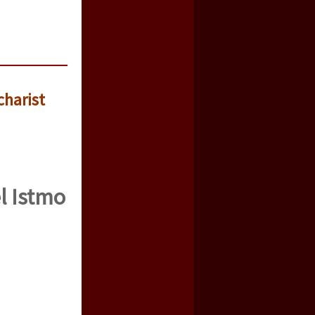
charist
l Istmo