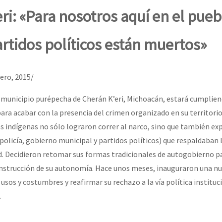
erra contra a Humanidade”
ri: «Para nosotros aquí en el pueb
rtidos políticos están muertos»
erra contra a Humanidad”
rero, 2015/
ra contra a Humanidade”
el municipio purépecha de Cherán K’eri, Michoacán, estará cumplien
ara acabar con la presencia del crimen organizado en su territorio
os indígenas no sólo lograron correr al narco, sino que también ex
das globales por la libertad de Jesús Plácido Galindo y el alto a l
policía, gobierno municipal y partidos políticos) que respaldaban 
ad. Decidieron retomar sus formas tradicionales de autogobierno 
onstrucción de su autonomía. Hace unos meses, inauguraron una n
Bem Virá” se publica no Estado Espanhol
usos y costumbres y reafirmar su rechazo a la vía política instituc
.
o mundo saiba! Nossas lutas pela memória, a justiça e a dignidade