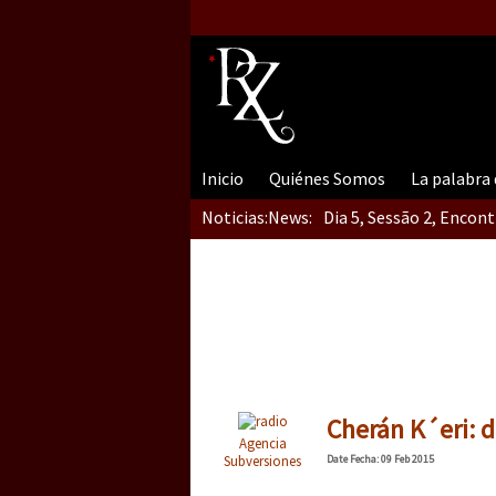
Inicio
Quiénes Somos
La palabra
Noticias:
News:
Dia 5, Sessão 2, Encon
Dia 5, sessão 1, do En
Dia 4 – Encontro “Guer
Cherán K´eri: 
Agencia
Subversiones
Date
Fecha
: 09 Feb 2015