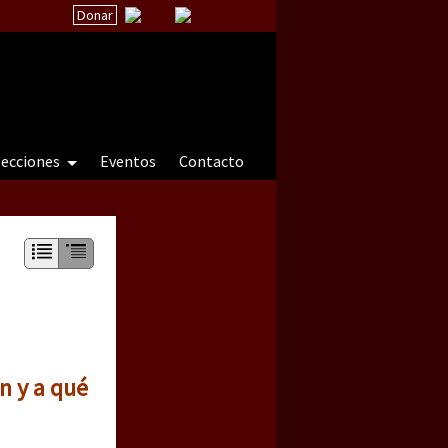
Donar
secciones
Eventos
Contacto
 a natureza sob cerco)
n y a qué