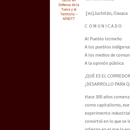
Dia 3 do Encontro “Gu
Defensa de la
Tierra y el
[:es]Juchitán, Oaxaca
Territorio –
APIIDTT
Dia 2 do Encontro “Gu
C O M U N I C A D O
Al Pueblo Istmeño
A los pueblos indígena
Dia 1: Encontro “Guer
A los medios de comun
A la opinión pública
[CDMX – 20 julio] Jorna
¿QUÉ ES EL CORREDO
¿DESARROLLO PARA QU
Hace 300 años comenz
“Sonhando a Terra do 
como capitalismo, ese 
experimento industrial
convirtió en lo que se
Se o México sabe, que 
infierno en el que la 