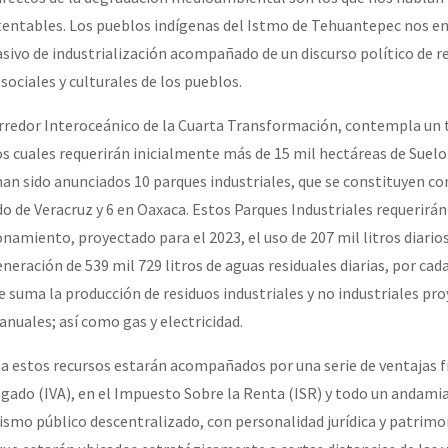
stentables. Los pueblos indígenas del Istmo de Tehuantepec nos 
ivo de industrialización acompañado de un discurso político de r
 sociales y culturales de los pueblos.
rredor Interoceánico de la Cuarta Transformación, contempla un t
os cuales requerirán inicialmente más de 15 mil hectáreas de Suelo 
n sido anunciados 10 parques industriales, que se constituyen c
do de Veracruz y 6 en Oaxaca. Estos Parques Industriales requerirán
namiento, proyectado para el 2023, el uso de 207 mil litros diario
neración de 539 mil 729 litros de aguas residuales diarias, por ca
 le suma la producción de residuos industriales y no industriales pr
nuales; así como gas y electricidad.
o a estos recursos estarán acompañados por una serie de ventajas fi
gado (IVA), en el Impuesto Sobre la Renta (ISR) y todo un andamia
ismo público descentralizado, con personalidad jurídica y patrimo