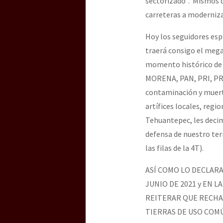
sectorizado”. Mismos q
carreteras a moderniza
Hoy los seguidores esp
traerá consigo el meg
momento histórico de d
MORENA, PAN, PRI, PRD,
contaminación y muert
artífices locales, reg
Tehuantepec, les decim
defensa de nuestro terr
las filas de la 4T).
ASÍ COMO LO DECLAR
JUNIO DE 2021 y EN 
REITERAR QUE RECHA
TIERRAS DE USO COM