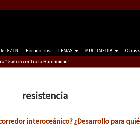
 del EZLN
Encuentros
TEMAS
MULTIMEDIA
Otras 
tro “Guerra contra la Humanidad”
contro “Guerra contra a Humanidade”(As populações e a natureza e
resistencia
ra contra a Humanidade” (As populações e a natureza sob cerco)
 corredor interoceánico? ¿Desarrollo para quié