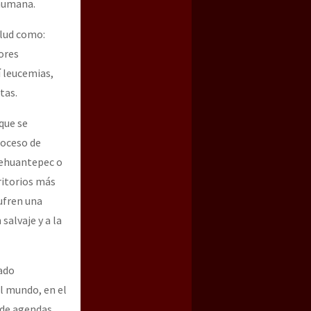
 humana.
alud como:
ores
í leucemias,
tas.
que se
roceso de
Tehuantepec o
ritorios más
ufren una
salvaje y a la
ado
l mundo, en el
 de agendas