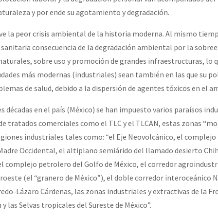
aturaleza y por ende su agotamiento y degradación.
or el CNI: 30 años de Resistencia y Rebeldía
ive la peor crisis ambiental de la historia moderna. Al mismo tiemp
 sanitaria consecuencia de la degradación ambiental por la sobre
 naturales, sobre uso y promoción de grandes infraestructuras, lo 
iudades más modernas (industriales) sean también en las que su po
blemas de salud, debido a la dispersión de agentes tóxicos en el a
s décadas en el país (México) se han impuesto varios paraísos indus
de tratados comerciales como el TLC y el TLCAN, estas zonas “m
giones industriales tales como: “el Eje Neovolcánico, el complej
 Madre Occidental, el altiplano semiárido del llamado desierto Chi
el complejo petrolero del Golfo de México, el corredor agroindustri
oroeste (el “granero de México”), el doble corredor interoceánico 
edo-Lázaro Cárdenas, las zonas industriales y extractivas de la Fr
 y las Selvas tropicales del Sureste de México”.