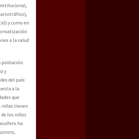
nstitucional,
arcotráfico),
stió) y como en
privatización
nes a la salud
a población
o y
des del país:
uesta a la
dades que
s niñas tienen
 de los niños
acuífero ha
luoruro,