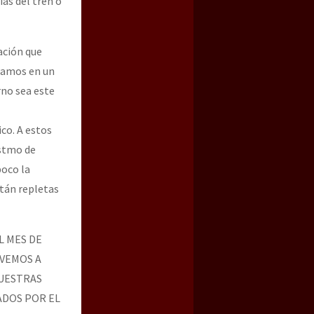
as del tren o
ación que
ramos en un
rno sea este
co. A estos
Istmo de
poco la
stán repletas
L MES DE
LVEMOS A
NUESTRAS
ADOS POR EL