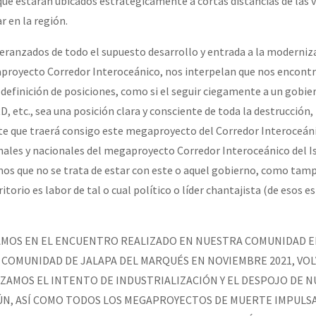
ue estarán ubicados estratégicamente a cortas distancias de las ví
r en la región.
eranzados de todo el supuesto desarrollo y entrada a la moderniz
aproyecto Corredor Interoceánico, nos interpelan que nos encont
efinición de posiciones, como si el seguir ciegamente a un gobie
 etc., sea una posición clara y consciente de toda la destrucción,
e que traerá consigo este megaproyecto del Corredor Interoceáni
ionales y nacionales del megaproyecto Corredor Interoceánico del 
os que no se trata de estar con este o aquel gobierno, como tam
itorio es labor de tal o cual político o líder chantajista (de esos e
AMOS EN EL ENCUENTRO REALIZADO EN NUESTRA COMUNIDAD E
LA COMUNIDAD DE JALAPA DEL MARQUÉS EN NOVIEMBRE 2021, VO
ZAMOS EL INTENTO DE INDUSTRIALIZACIÓN Y EL DESPOJO DE 
ÚN, ASÍ COMO TODOS LOS MEGAPROYECTOS DE MUERTE IMPULS