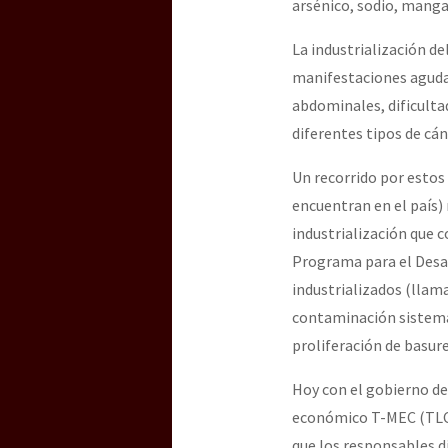
arsénico, sodio, manga
La industrialización de
manifestaciones agudas
abdominales, dificulta
diferentes tipos de cá
Un recorrido por estos
encuentran en el país)
industrialización que 
Programa para el Desa
industrializados (llam
contaminación sistemáti
proliferación de basur
Hoy con el gobierno de
económico T-MEC (TLCA
que los responsables d