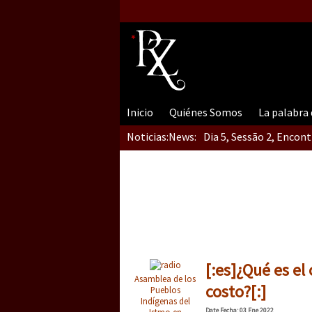
Inicio
Quiénes Somos
La palabra
Noticias:
News:
Dia 5, Sessão 2, Encon
Dia 5, sessão 1, do En
Dia 4 – Encontro “Guer
[:es]¿Qué es el
Asamblea de los
costo?[:]
Pueblos
Indígenas del
Date
Fecha
: 03 Ene 2022
Istmo en