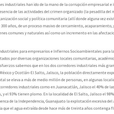
es industriales han ido de la mano de la corrupción empresarial e i
sencia de las actividades del crimen organizado (la pesadilla del n
ganización social y política comunitaria (allí donde alguna vez exi
 300 años, de un proceso masivo de cercamiento, acaparamiento, 
ienes comunes y naturales así como un incremento en las afectacio
ndustriales para empresarios e Infiernos Socioambientales para l
ados por diversas organizaciones locales comunitarias, académic
 esfuerzos sabemos que en los dos corredores industriales más gran
México y Ocotlán-El Salto, Jalisco, la población directamente exp
l se eleva a más de medio millón de personas, en algunas locali
corredores industriales como en Juanacatlán, Jalisco el 40% de la
, y el 93% tienen plomo. En la localidad de El Salto, Jalisco el 98%
uenca de la Independencia, Guanajuato la explotación excesiva del 
a que el agua extraída desde hace más de treinta años contenga f