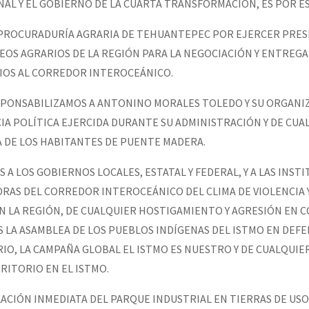
AL Y EL GOBIERNO DE LA CUARTA TRANSFORMACIÓN, ES POR E
 PROCURADURÍA AGRARIA DE TEHUANTEPEC POR EJERCER PRESI
EOS AGRARIOS DE LA REGIÓN PARA LA NEGOCIACIÓN Y ENTREGA
OS AL CORREDOR INTEROCEÁNICO.
SPONSABILIZAMOS A ANTONINO MORALES TOLEDO Y SU ORGANI
CIA POLÍTICA EJERCIDA DURANTE SU ADMINISTRACIÓN Y DE CUA
 DE LOS HABITANTES DE PUENTE MADERA.
 A LOS GOBIERNOS LOCALES, ESTATAL Y FEDERAL, Y A LAS INSTI
AS DEL CORREDOR INTEROCEÁNICO DEL CLIMA DE VIOLENCIA Y
N LA REGIÓN, DE CUALQUIER HOSTIGAMIENTO Y AGRESIÓN EN 
LA ASAMBLEA DE LOS PUEBLOS INDÍGENAS DEL ISTMO EN DEFE
RIO, LA CAMPAÑA GLOBAL EL ISTMO ES NUESTRO Y DE CUALQUI
RRITORIO EN EL ISTMO.
LACIÓN INMEDIATA DEL PARQUE INDUSTRIAL EN TIERRAS DE US