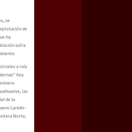
o, se
explotación de
que ha
blación sufra
mbiente.
triales a raíz
odernas” hoy
o minero
huahuanse, las
al de la
Nuevo Laredo-
ontera Norte,