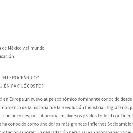
erra contra a Humanidade”
erra contra a Humanidad”
s de México y el mundo
ra contra a Humanidade”
icación
das globales por la libertad de Jesús Plácido Galindo y el alto a l
R INTEROCEÁNICO?
IÉN Y A QUÉ COSTO?
ó en Europa un nuevo auge económico dominante conocido desde
Bem Virá” se publica no Estado Espanhol
momento de la historia fue la Revolución Industrial. Inglaterra, p
 -que poco después abarcaría en diversos grados todo el continen
 le ha conocido como uno de los más grandes Infiernos Socioambie
o mundo saiba! Nossas lutas pela memória, a justiça e a dignidade
explotación laboral y la degradación personal van acompañados del