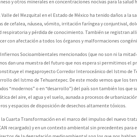
neso y otros minerales en concentraciones nocivas para la salud
l Valle del Mezquital en el Estado de México ha tenido daños a la s
 de cefalea, náusea, vómito, irritación faríngea y conjuntival, dol
d respiratoria y pérdida de conocimiento. También se registran all
ncer con afectación a todos los órganos y malformaciones congéni
 Infiernos Socioambientales mencionados (que no son ni la mitad 
 nos dan una muestra del futuro que nos espera si permitimos el p
constituye el megaproyecto Corredor Interoceánico del Istmo de 
rrollo del Istmo de Tehuantepec. De este modo vemos que los ter
ados “modernos” o en “desarrollo”) del país son también los que s
ca del aire, el agua y el suelo, aunada a procesos de urbanización 
eros y espacios de disposición de desechos altamente tóxicos.
 la Cuarta Transformación en el marco del impulso del nuevo trat
N recargado) y en un contexto ambiental sin precedentes para e
irectos de la degradación medioambiental son los que nos hablan