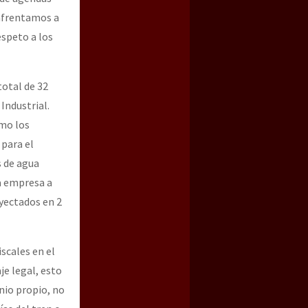
enfrentamos a
espeto a los
otal de 32
Industrial.
omo los
 para el
s de agua
da empresa a
oyectados en 2
scales en el
je legal, esto
nio propio, no