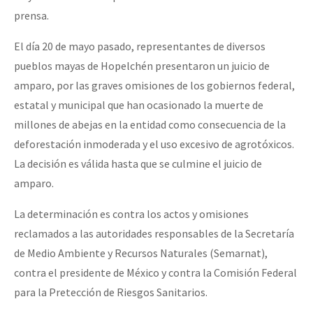
prensa.
Fotorreportaje
Video
El día 20 de mayo pasado, representantes de diversos
pueblos mayas de Hopelchén presentaron un juicio de
Otras secciones
amparo, por las graves omisiones de los gobiernos federal,
Semillero Guerra contra la Humanidad. (Las poblaciones y
estatal y municipal que han ocasionado la muerte de
la naturaleza bajo asedio)
millones de abejas en la entidad como consecuencia de la
deforestación inmoderada y el uso excesivo de agrotóxicos.
Libros para descargar
La decisión es válida hasta que se culmine el juicio de
Medios Libres
amparo.
COVID-19
La determinación es contra los actos y omisiones
Eventos
reclamados a las autoridades responsables de la Secretaría
Contacto
de Medio Ambiente y Recursos Naturales (Semarnat),
contra el presidente de México y contra la Comisión Federal
para la Pretección de Riesgos Sanitarios.