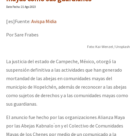
Mundo
Date
Fecha
: 21 Ago 2023
EZLN
[:es]Fuente:
Avispa Midia
Dia 1: Encontro “Guerra contra a Humanidade”
La Sexta
Por Sare Frabes
AutonomÍa y Resistencia
Foto: Kai-Wenzel / Unsplash
[CDMX – 20 julio] Jornadas globales por la libertad de Jesús Pláci
Megaproyectos
La justicia del estado de Campeche, México, otorgó la
Migración
suspensión definitiva a las actividades que han generado
Presos
“Sonhando a Terra do Bem Virá” se publica no Estado Espanhol
mortandad de las abejas en comunidades mayas del
Mujeres
municipio de Hopelchén, además de reconocer a las abejas
como sujetos de derechos y a las comunidades mayas como
Niñxs
Se o México sabe, que o mundo saiba! Nossas lutas pela memória, a
sus guardianas.
ETIQUETAS
El anuncio fue hecho por las organizaciones Alianza Maya
MULTIMEDIA
por las Abejas Kabnalo ́on y el Colectivo de Comunidades
[25 abr – CDMX] Tokín por el CNI: 30 años de Resistencia y Rebeldí
Audio
Mayas de los Chenes por medio de un comunicado a la