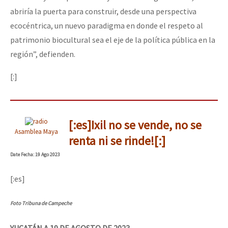
abriría la puerta para construir, desde una perspectiva
ecocéntrica, un nuevo paradigma en donde el respeto al
patrimonio biocultural sea el eje de la política pública en la
región”, defienden.
[:]
[:es]Ixil no se vende, no se
Asamblea Maya
renta ni se rinde![:]
Date
Fecha
: 19 Ago 2023
[:es]
Foto Tribuna de Campeche
YUCATÁN A 19 DE AGOSTO DE 2023.