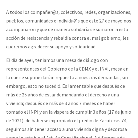
Mundo
A todos los compañer@s, colectivos, redes, organizaciones,
EZLN
pueblos, comunidades e individu@s que este 27 de mayo nos
Dia 1: Encontro “Guerra contra a Humanidade”
La Sexta
acompañaron y que de manera solidaría se sumaron a esta
acción de resistencia y rebaldía contra el mal gobierno, les
AutonomÍa y Resistencia
queremos agradecer su apoyo y solidaridad.
[CDMX – 20 julio] Jornadas globales por la libertad de Jesús Pláci
Megaproyectos
El día de ayer, teniamos una mesa de diálogo con
Migración
representantes del Gobierno de la CDMX y el INVI, mesa en
Presos
“Sonhando a Terra do Bem Virá” se publica no Estado Espanhol
la que se supone darían repuesta a nuestras demandas; sin
embargo, esto no sucedió. Es lamentable que después de
Mujeres
más de 25 años de estar demandando el derecho a una
Niñxs
vivienda; después de más de 3 años 7 meses de haber
Se o México sabe, que o mundo saiba! Nossas lutas pela memória, a
ETIQUETAS
tomado el INPI y en la víspera de cumplir 3 años (17 de junio
de 2021), de haberse expropiado el predio de Zacatecas 74,
MULTIMEDIA
seguimos sin tener acceso a una vivienda digna y decorosa
[25 abr – CDMX] Tokín por el CNI: 30 años de Resistencia y Rebeldí
Audio
como lo estable el Art. 4o Constitucional. A diferencia de