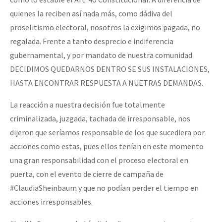
Fotorreportaje
quienes la reciben así nada más, como dádiva del
proselitismo electoral, nosotros la exigimos pagada, no
Video
regalada. Frente a tanto desprecio e indiferencia
Otras secciones
gubernamental, y por mandato de nuestra comunidad
Semillero Guerra contra la Humanidad. (Las poblaciones y
DECIDIMOS QUEDARNOS DENTRO SE SUS INSTALACIONES,
HASTA ENCONTRAR RESPUESTA A NUETRAS DEMANDAS.
la naturaleza bajo asedio)
Libros para descargar
La reacción a nuestra decisión fue totalmente
criminalizada, juzgada, tachada de irresponsable, nos
Medios Libres
dijeron que seríamos responsable de los que sucediera por
COVID-19
acciones como estas, pues ellos tenían en este momento
una gran responsabilidad con el proceso electoral en
Eventos
puerta, con el evento de cierre de campaña de
Contacto
#ClaudiaSheinbaum y que no podían perder el tiempo en
acciones irresponsables.