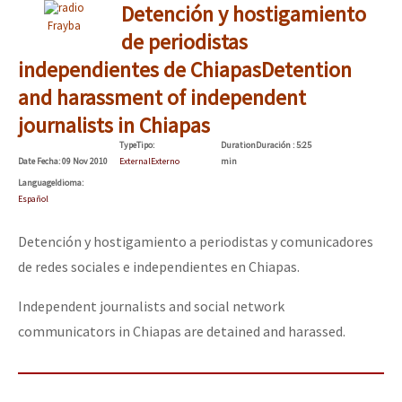
Detención y hostigamiento
Frayba
de periodistas
independientes de Chiapas
Detention
and harassment of independent
journalists in Chiapas
Type
Tipo
:
Duration
Duración
: 5:25
Date
Fecha
: 09 Nov 2010
External
Externo
min
Language
Idioma
:
Español
Detención y hostigamiento a periodistas y comunicadores
de redes sociales e independientes en Chiapas.
Independent journalists and social network
communicators in Chiapas are detained and harassed.