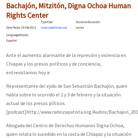
Bachajón, Mitzitón, Digna Ochoa Human
Rights Center
Type
Tipo
:
Duration
Duración
:
Date
Fecha
: 25 Feb 2011
Interview
Entrevista
varios
Language
Idioma
:
Español
Ante el aumento alarmante de la represión y violencia en
Chiapas y los presos políticos y de conciencia,
entrevistamos hoy a:
Representante del ejido de San Sebastián Bachajón, quien
habla sobre lo ocurrido el 2 y 3 de febrero y la situación
actual de los presos plíticos.
[podcast]http://www.radiozapatista.org/Audios/Bachajon_20
Abogada del Centro de Derechos Humanos Digna Ochoa,
quien relata lo sucedido en la costa de Chiapas y la situación