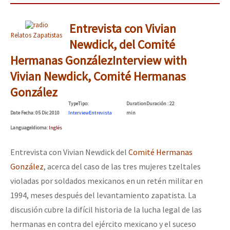
Entrevista con Vivian
Relatos Zapatistas
Newdick, del Comité
Hermanas González
Interview with
Vivian Newdick, Comité Hermanas
González
Type
Tipo
:
Duration
Duración
: 22
Date
Fecha
: 05 Dic 2010
Interview
Entrevista
min
Language
Idioma
:
Inglés
Entrevista con Vivian Newdick del
Comité Hermanas
González
, acerca del caso de las tres mujeres tzeltales
violadas por soldados mexicanos en un retén militar en
1994, meses después del levantamiento zapatista. La
discusión cubre la difícil historia de la lucha legal de las
hermanas en contra del ejército mexicano y el suceso