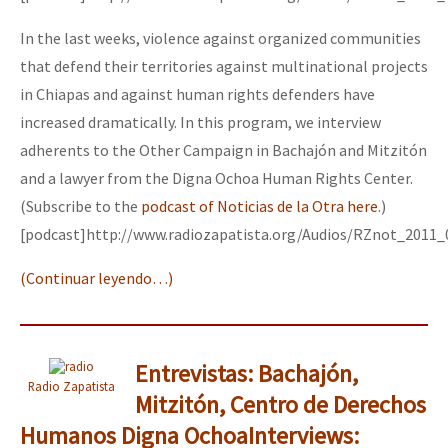
Fotorreportaje
In the last weeks, violence against organized communities
Video
that defend their territories against multinational projects
in Chiapas and against human rights defenders have
Otras secciones
increased dramatically. In this program, we interview
Semillero Guerra contra la Humanidad. (Las poblaciones y
adherents to the Other Campaign in Bachajón and Mitzitón
la naturaleza bajo asedio)
and a lawyer from the Digna Ochoa Human Rights Center.
(Subscribe to the
podcast of Noticias de la Otra here
.)
Libros para descargar
[podcast]http://www.radiozapatista.org/Audios/RZnot_2011
Medios Libres
(Continuar leyendo…)
COVID-19
Eventos
Contacto
Entrevistas: Bachajón,
Radio Zapatista
Mitzitón, Centro de Derechos
Humanos Digna Ochoa
Interviews: