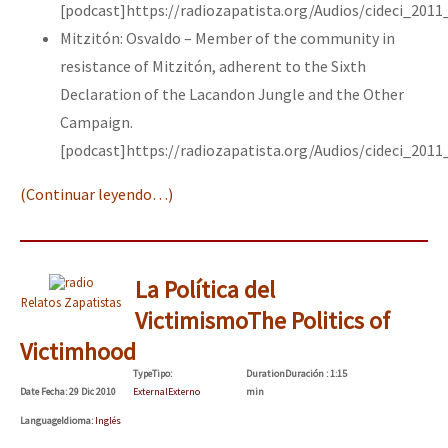
[podcast]https://radiozapatista.org/Audios/cideci_201
Mitzitón: Osvaldo – Member of the community in
resistance of Mitzitón, adherent to the Sixth
Declaration of the Lacandon Jungle and the Other
Campaign.
[podcast]https://radiozapatista.org/Audios/cideci_201
(Continuar leyendo…)
La Política del
Relatos Zapatistas
Victimismo
The Politics of
Victimhood
Type
Tipo
:
Duration
Duración
: 1:15
Date
Fecha
: 29 Dic 2010
External
Externo
min
Language
Idioma
:
Inglés