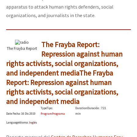
apparatus to attack human rights defenders, social
organizations, and journalists in the state.
The Frayba Report:
The Frayba Report
Repression against human
rights activists, social organizations,
and independent media
The Frayba
Report: Repression against human
rights activists, social organizations,
and independent media
Type
Tipo
:
Duration
Duración
: 7:21
Date
Fecha
: 16 Dic 2010
Program
Programa
min
Language
Idioma
:
Inglés
Reporte mensual del
Centro de Derechos Humanos Fray