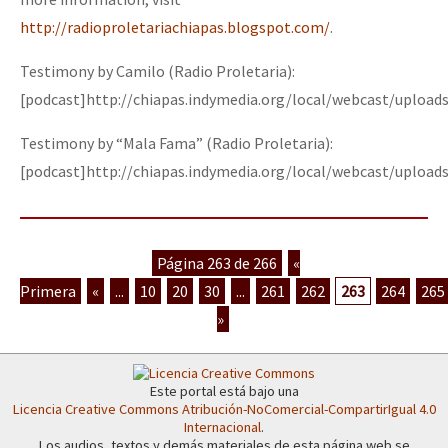
http://radioproletariachiapas.blogspot.com/
.
Testimony by Camilo (Radio Proletaria):
[podcast]http://chiapas.indymedia.org/local/webcast/uploa
Testimony by “Mala Fama” (Radio Proletaria):
[podcast]http://chiapas.indymedia.org/local/webcast/uploa
Página 263 de 266
«
Primera
«
...
10
20
30
...
261
262
263
264
265
»
Este portal está bajo una
Licencia Creative Commons Atribución-NoComercial-CompartirIgual 4.0
Internacional
.
Los audios, textos y demás materiales de esta página web se