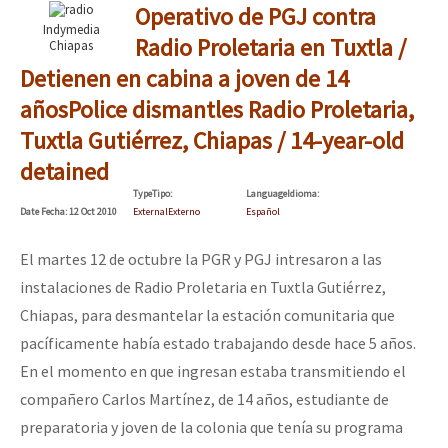
Operativo de PGJ contra
Indymedia
Radio Proletaria en Tuxtla /
Chiapas
Detienen en cabina a joven de 14
años
Police dismantles Radio Proletaria,
Tuxtla Gutiérrez, Chiapas / 14-year-old
detained
Type
Tipo
:
Language
Idioma
:
Date
Fecha
: 12 Oct 2010
External
Externo
Español
El martes 12 de octubre la PGR y PGJ intresaron a las
instalaciones de Radio Proletaria en Tuxtla Gutiérrez,
Chiapas, para desmantelar la estación comunitaria que
pacíficamente había estado trabajando desde hace 5 años.
En el momento en que ingresan estaba transmitiendo el
compañero Carlos Martínez, de 14 años, estudiante de
preparatoria y joven de la colonia que tenía su programa