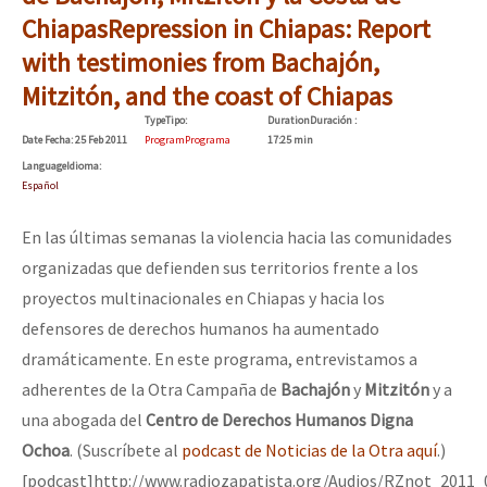
Dia 1: Encontro “Guerra contra a Humanidade”
Mundo
Chiapas
Repression in Chiapas: Report
with testimonies from Bachajón,
EZLN
Mitzitón, and the coast of Chiapas
La Sexta
[CDMX – 20 julio] Jornadas globales por la libertad de Jesús Pláci
Type
Tipo
:
Duration
Duración
:
AutonomÍa y Resistencia
Date
Fecha
: 25 Feb 2011
Program
Programa
17:25 min
Language
Idioma
:
Megaproyectos
Español
“Sonhando a Terra do Bem Virá” se publica no Estado Espanhol
Migración
En las últimas semanas la violencia hacia las comunidades
Presos
organizadas que defienden sus territorios frente a los
Se o México sabe, que o mundo saiba! Nossas lutas pela memória, a
proyectos multinacionales en Chiapas y hacia los
Mujeres
defensores de derechos humanos ha aumentado
Niñxs
dramáticamente. En este programa, entrevistamos a
[25 abr – CDMX] Tokín por el CNI: 30 años de Resistencia y Rebeldí
ETIQUETAS
adherentes de la Otra Campaña de
Bachajón
y
Mitzitón
y a
una abogada del
Centro de Derechos Humanos Digna
MULTIMEDIA
Ochoa
. (Suscríbete al
podcast de Noticias de la Otra aquí
.)
Audio
[podcast]http://www.radiozapatista.org/Audios/RZnot_2011