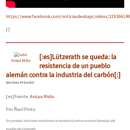
https://www.facebook.com/noticiasdeabajo/videos/21926614
[:]
[:es]Lützerath se queda: la
Avispa Midia
resistencia de un pueblo
alemán contra la industria del carbón[:]
Date
Fecha
: 04 Ene 2023
[:es]Fuente:
Avispa Midia
Por Ñaní Pinto
En portada: Activistas mantienen la resistencia activa contra el desalojo del
pueblo de Lützerath