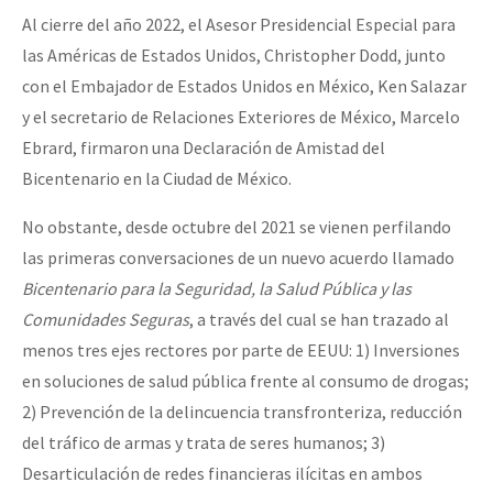
Al cierre del año 2022, el Asesor Presidencial Especial para
Fotorreportaje
las Américas de Estados Unidos, Christopher Dodd, junto
Video
con el Embajador de Estados Unidos en México, Ken Salazar
Otras secciones
y el secretario de Relaciones Exteriores de México, Marcelo
Ebrard, firmaron una Declaración de Amistad del
Semillero Guerra contra la Humanidad. (Las poblaciones y
Bicentenario en la Ciudad de México.
la naturaleza bajo asedio)
No obstante, desde octubre del 2021 se vienen perfilando
Libros para descargar
las primeras conversaciones de un nuevo acuerdo llamado
Medios Libres
Bicentenario para la Seguridad, la Salud Pública y las
COVID-19
Comunidades Seguras
, a través del cual se han trazado al
menos tres ejes rectores por parte de EEUU: 1) Inversiones
Eventos
en soluciones de salud pública frente al consumo de drogas;
Contacto
2) Prevención de la delincuencia transfronteriza, reducción
del tráfico de armas y trata de seres humanos; 3)
Desarticulación de redes financieras ilícitas en ambos