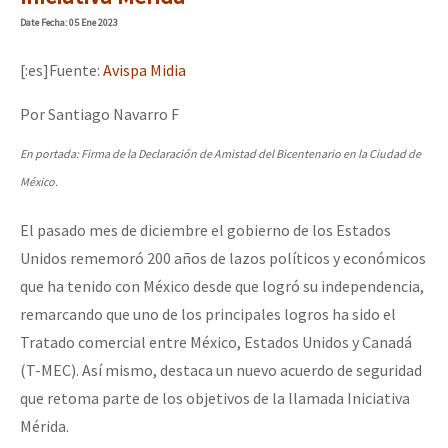
Mundo
Date
Fecha
: 05 Ene 2023
EZLN
[:es]Fuente:
Avispa Midia
Dia 1: Encontro “Guerra contra a Humanidade”
La Sexta
Por Santiago Navarro F
AutonomÍa y Resistencia
En portada: Firma de la Declaración de Amistad del Bicentenario en la Ciudad de
[CDMX – 20 julio] Jornadas globales por la libertad de Jesús Pláci
Megaproyectos
México.
Migración
El pasado mes de diciembre el gobierno de los Estados
Presos
“Sonhando a Terra do Bem Virá” se publica no Estado Espanhol
Unidos rememoró 200 años de lazos políticos y económicos
Mujeres
que ha tenido con México desde que logró su independencia,
remarcando que uno de los principales logros ha sido el
Niñxs
Se o México sabe, que o mundo saiba! Nossas lutas pela memória, a
Tratado comercial entre México, Estados Unidos y Canadá
ETIQUETAS
(T-MEC). Así mismo, destaca un nuevo acuerdo de seguridad
MULTIMEDIA
que retoma parte de los objetivos de la llamada Iniciativa
[25 abr – CDMX] Tokín por el CNI: 30 años de Resistencia y Rebeldí
Mérida.
Audio