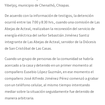
Yibeljoj, municipio de Chenalhó, Chiapas.
Fotorreportaje
Video
De acuerdo con la información de testigos, la detención
ocurrió entre las 7:00 y 8:30 hrs., cuando una comisión de Las
Otras secciones
Abejas de Acteal, realizaban la reconexión del servicio de
Semillero Guerra contra la Humanidad. (Las poblaciones y
energía eléctrica del señor Sebastián Jiménez Santiz
la naturaleza bajo asedio)
integrante de Las Abejas de Acteal, servidor de la Diócesis
de San Cristóbal de Las Casas.
Libros para descargar
Medios Libres
Cuando un grupo de personas de la comunidad se habría
acercado a la casa y detenido en un primer momento al
COVID-19
compañero Eusebio López Guzmán, en ese momento el
Eventos
compañero José Alfredo Jiménez Pérez comenzó a grabar
Contacto
con un teléfono celular, al mismo tiempo intentando
mediar sobre la situación seguidamente fue detenido de
manera arbitraria.