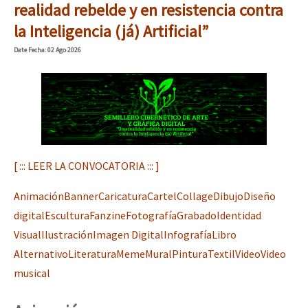
realidad rebelde y en resistencia contra
la Inteligencia (já) Artificial”
Date
Fecha
: 02 Ago 2026
[ ::: LEER LA CONVOCATORIA ::: ]
Animación
Banner
Caricatura
Cartel
Collage
Dibujo
Diseño
digital
Escultura
Fanzine
Fotografía
Grabado
Identidad
Visual
Ilustración
Imagen Digital
Infografía
Libro
Alternativo
Literatura
Meme
Mural
Pintura
Textil
Video
Video
musical