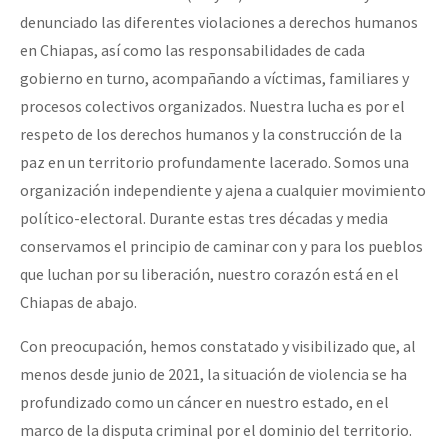
denunciado las diferentes violaciones a derechos humanos
Fotorreportaje
en Chiapas, así como las responsabilidades de cada
Video
gobierno en turno, acompañando a víctimas, familiares y
Otras secciones
procesos colectivos organizados. Nuestra lucha es por el
respeto de los derechos humanos y la construcción de la
Semillero Guerra contra la Humanidad. (Las poblaciones y
paz en un territorio profundamente lacerado. Somos una
la naturaleza bajo asedio)
organización independiente y ajena a cualquier movimiento
Libros para descargar
político-electoral. Durante estas tres décadas y media
Medios Libres
conservamos el principio de caminar con y para los pueblos
que luchan por su liberación, nuestro corazón está en el
COVID-19
Chiapas de abajo.
Eventos
Con preocupación, hemos constatado y visibilizado que, al
Contacto
menos desde junio de 2021, la situación de violencia se ha
profundizado como un cáncer en nuestro estado, en el
marco de la disputa criminal por el dominio del territorio.