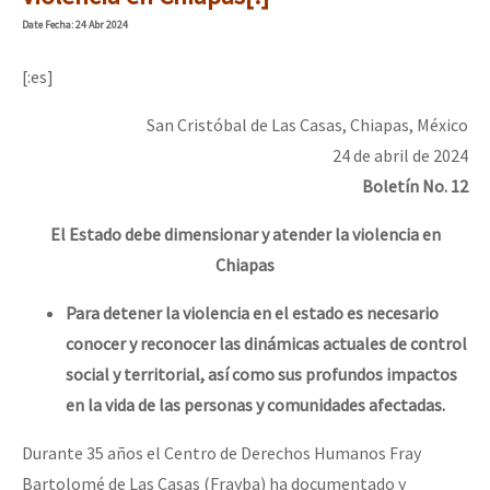
Mundo
Date
Fecha
: 24 Abr 2024
EZLN
[:es]
Dia 1: Encontro “Guerra contra a Humanidade”
La Sexta
San Cristóbal de Las Casas, Chiapas, México
AutonomÍa y Resistencia
24 de abril de 2024
[CDMX – 20 julio] Jornadas globales por la libertad de Jesús Pláci
Megaproyectos
Boletín No. 12
Migración
El Estado debe dimensionar y atender la violencia en
Chiapas
Presos
“Sonhando a Terra do Bem Virá” se publica no Estado Espanhol
Mujeres
Para detener la violencia en el estado es necesario
conocer y reconocer las dinámicas actuales de control
Niñxs
Se o México sabe, que o mundo saiba! Nossas lutas pela memória, a
social y territorial, así como sus profundos impactos
ETIQUETAS
en la vida de las personas y comunidades afectadas.
MULTIMEDIA
Durante 35 años el Centro de Derechos Humanos Fray
[25 abr – CDMX] Tokín por el CNI: 30 años de Resistencia y Rebeldí
Audio
Bartolomé de Las Casas (Frayba) ha documentado y