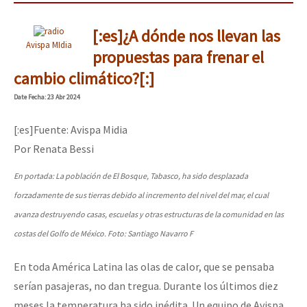
[:es]¿A dónde nos llevan las
Avispa MIdia
propuestas para frenar el
cambio climático?[:]
Date
Fecha
: 23 Abr 2024
[:es]Fuente: Avispa Midia
Por Renata Bessi
En portada: La población de El Bosque, Tabasco, ha sido desplazada
forzadamente de sus tierras debido al incremento del nivel del mar, el cual
avanza destruyendo casas, escuelas y otras estructuras de la comunidad en las
costas del Golfo de México. Foto: Santiago Navarro F
En toda América Latina las olas de calor, que se pensaba
serían pasajeras, no dan tregua. Durante los últimos diez
meses la temperatura ha sido inédita. Un equipo de Avispa