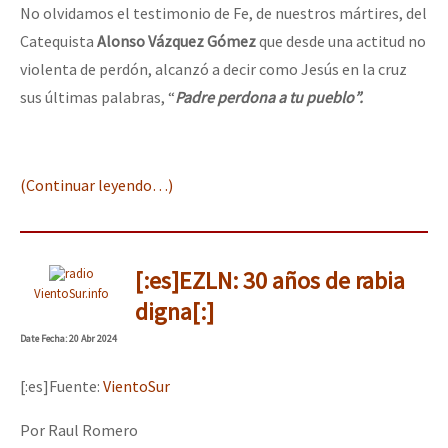
No olvidamos el testimonio de Fe, de nuestros mártires, del
Catequista
Alonso Vázquez Gómez
que desde una actitud no
violenta de perdón, alcanzó a decir como Jesús en la cruz
sus últimas palabras, “
Padre perdona a tu pueblo”.
(Continuar leyendo…)
[:es]EZLN: 30 años de rabia
VientoSur.info
digna[:]
Date
Fecha
: 20 Abr 2024
[:es]Fuente:
VientoSur
Por Raul Romero