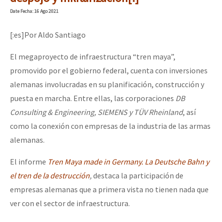
Mundo
Date
Fecha
: 16 Ago 2021
EZLN
[:es]Por Aldo Santiago
Dia 1: Encontro “Guerra contra a Humanidade”
La Sexta
El megaproyecto de infraestructura “tren maya”,
AutonomÍa y Resistencia
promovido por el gobierno federal, cuenta con inversiones
[CDMX – 20 julio] Jornadas globales por la libertad de Jesús Pláci
Megaproyectos
alemanas involucradas en su planificación, construcción y
puesta en marcha. Entre ellas, las corporaciones
DB
Migración
Consulting & Engineering, SIEMENS y TÜV Rheinland
, así
Presos
“Sonhando a Terra do Bem Virá” se publica no Estado Espanhol
como la conexión con empresas de la industria de las armas
Mujeres
alemanas.
Niñxs
El informe
Tren Maya made in Germany. La Deutsche Bahn y
Se o México sabe, que o mundo saiba! Nossas lutas pela memória, a
el tren de la destrucción
,
destaca la participación de
ETIQUETAS
empresas alemanas que a primera vista no tienen nada que
MULTIMEDIA
ver con el sector de infraestructura.
[25 abr – CDMX] Tokín por el CNI: 30 años de Resistencia y Rebeldí
Audio