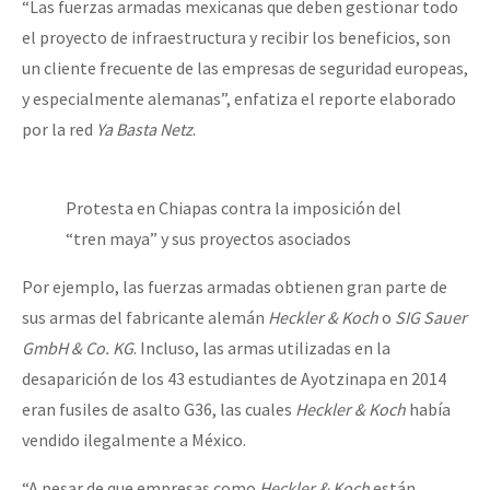
“Las fuerzas armadas mexicanas que deben gestionar todo
Fotorreportaje
el proyecto de infraestructura y recibir los beneficios, son
Video
un cliente frecuente de las empresas de seguridad europeas,
y especialmente alemanas”, enfatiza el reporte elaborado
Otras secciones
por la red
Ya Basta Netz
.
Semillero Guerra contra la Humanidad. (Las poblaciones y
la naturaleza bajo asedio)
Protesta en Chiapas contra la imposición del
Libros para descargar
“tren maya” y sus proyectos asociados
Medios Libres
Por ejemplo, las fuerzas armadas obtienen gran parte de
COVID-19
sus armas del fabricante alemán
Heckler & Koch
o
SIG Sauer
GmbH & Co. KG
. Incluso, las armas utilizadas en la
Eventos
desaparición de los 43 estudiantes de Ayotzinapa en 2014
Contacto
eran fusiles de asalto G36, las cuales
Heckler & Koch
había
vendido ilegalmente a México.
“A pesar de que empresas como
Heckler & Koch
están