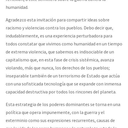
Fotorreportaje
humanidad.
Video
Agradezco esta invitación para compartir ideas sobre
racismo y violencias contra los pueblos. Debo decir que,
Otras secciones
indudablemente, es una experiencia perturbadora para
Semillero Guerra contra la Humanidad. (Las poblaciones y
todos constatar que vivimos como humanidad en un tiempo
la naturaleza bajo asedio)
de extrema violencia, que sabemos es indisociable de un
Libros para descargar
capitalismo que, en esta fase de crisis sistémica, avanza
violando, más que nunca, los derechos de los pueblos;
Medios Libres
inseparable también de un terrorismo de Estado que actúa
COVID-19
con una sofisticada tecnología que se expande con inmensa
capacidad destructiva por todos los rincones del planeta.
Eventos
Contacto
Esta estrategia de los poderes dominantes se torna en una
política que opera impunemente, con la guerra y el
exterminio como sus expresiones recurrentes, causas de