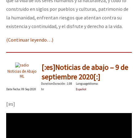
que la vida de los seres humanos y la naturaleza, y todo lo
construido en siglos por pueblos y culturas, patrimonio de
la humanidad, enfrentan riesgos que atentan contra su
existencia y continuidad, y el disfrute y derecho a la vida.
(Continuar leyendo…)
[:es]Noticias de abajo – 9 de
Noticias de Abajo
septiembre 2020[:]
ML
Duration
Duración
: 1:08
Language
Idioma
:
Date
Fecha
: 09 Sep 2020
hr
Español
[:es]