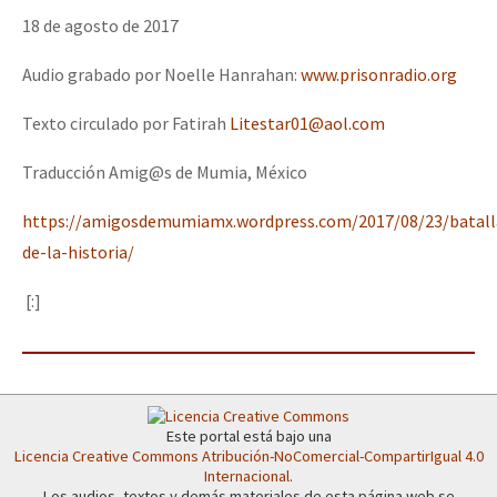
18 de agosto de 2017
Audio grabado por Noelle Hanrahan:
www.prisonradio.org
Texto circulado por Fatirah
Litestar01@aol.com
Traducción Amig@s de Mumia, México
https://amigosdemumiamx.wordpress.com/2017/08/23/batall
de-la-historia/
[:]
Este portal está bajo una
Licencia Creative Commons Atribución-NoComercial-CompartirIgual 4.0
Internacional
.
Los audios, textos y demás materiales de esta página web se