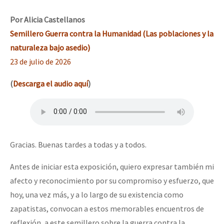
Mundo
Por
Alicia Castellanos
EZLN
Semillero Guerra contra la Humanidad (Las poblaciones y la
Dia 1: Encontro “Guerra contra a Humanidade”
La Sexta
naturaleza bajo asedio)
23 de julio de 2026
AutonomÍa y Resistencia
[CDMX – 20 julio] Jornadas globales por la libertad de Jesús Pláci
Megaproyectos
(
Descarga el audio aquí
)
Migración
Presos
“Sonhando a Terra do Bem Virá” se publica no Estado Espanhol
Mujeres
Gracias. Buenas tardes a todas y a todos.
Niñxs
Antes de iniciar esta exposición, quiero expresar también mi
Se o México sabe, que o mundo saiba! Nossas lutas pela memória, a
ETIQUETAS
afecto y reconocimiento por su compromiso y esfuerzo, que
hoy, una vez más, y a lo largo de su existencia como
MULTIMEDIA
zapatistas, convocan a estos memorables encuentros de
[25 abr – CDMX] Tokín por el CNI: 30 años de Resistencia y Rebeldí
Audio
reflexión, a este semillero sobre la guerra contra la