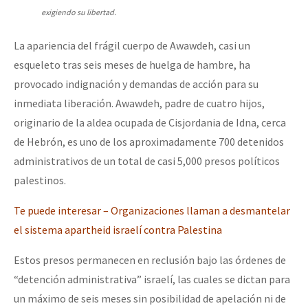
exigiendo su libertad.
Fotorreportaje
[25 abr – CDMX] Tokín por el CNI: 30 años de Resistencia y Rebeldí
Video
La apariencia del frágil cuerpo de Awawdeh, casi un
esqueleto tras seis meses de huelga de hambre, ha
Otras secciones
provocado indignación y demandas de acción para su
Semillero Guerra contra la Humanidad. (Las poblaciones y
inmediata liberación. Awawdeh, padre de cuatro hijos,
la naturaleza bajo asedio)
originario de la aldea ocupada de Cisjordania de Idna, cerca
de Hebrón, es uno de los aproximadamente 700 detenidos
Libros para descargar
administrativos de un total de casi 5,000 presos políticos
Medios Libres
palestinos.
COVID-19
Te puede interesar – Organizaciones llaman a desmantelar
Eventos
el sistema apartheid israelí contra Palestina
Contacto
Estos presos permanecen en reclusión bajo las órdenes de
“detención administrativa” israelí, las cuales se dictan para
un máximo de seis meses sin posibilidad de apelación ni de