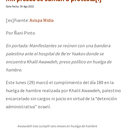
Mundo
Date
Fecha
: 30 Ago 2022
EZLN
[:es]Fuente:
Avispa Midia
Dia 2 do Encontro “Guerra contra a Humanidad”
La Sexta
Por Ñani Pinto
AutonomÍa y Resistencia
En portada: Manifestantes se reúnen con una bandera
Dia 1: Encontro “Guerra contra a Humanidade”
Megaproyectos
palestina ante el hospital de Be’er Yaakov donde se
Migración
encuentra Khalil Awawdeh, preso político en huelga de
hambre.
Presos
[CDMX – 20 julio] Jornadas globales por la libertad de Jesús Pláci
Mujeres
Este lunes (29) marcó el cumplimiento del día 180 en la
huelga de hambre realizada por Khalil Awawdeh, palestino
Niñxs
“Sonhando a Terra do Bem Virá” se publica no Estado Espanhol
encarcelado sin cargos ni juicio en virtud de la “detención
ETIQUETAS
administrativa” israelí.
MULTIMEDIA
Se o México sabe, que o mundo saiba! Nossas lutas pela memória, a
Audio
Awawdeh tras cumplir seis meses en huelga de hambre