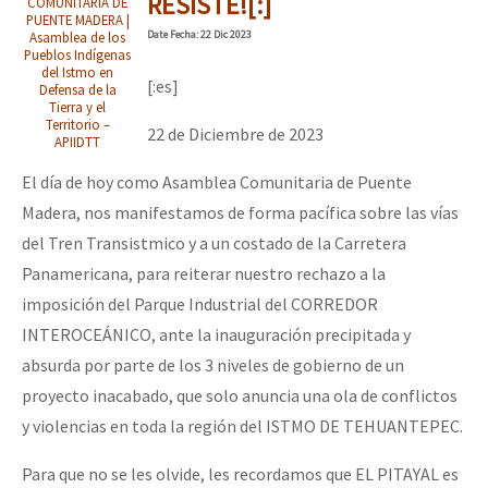
RESISTE![:]
COMUNITARIA DE
PUENTE MADERA |
Date
Fecha
: 22 Dic 2023
Asamblea de los
Pueblos Indígenas
del Istmo en
[:es]
Defensa de la
Tierra y el
Territorio –
22 de Diciembre de 2023
APIIDTT
El día de hoy como Asamblea Comunitaria de Puente
Madera, nos manifestamos de forma pacífica sobre las vías
del Tren Transistmico y a un costado de la Carretera
Panamericana, para reiterar nuestro rechazo a la
imposición del Parque Industrial del CORREDOR
INTEROCEÁNICO, ante la inauguración precipitada y
absurda por parte de los 3 niveles de gobierno de un
proyecto inacabado, que solo anuncia una ola de conflictos
y violencias en toda la región del ISTMO DE TEHUANTEPEC.
Para que no se les olvide, les recordamos que EL PITAYAL es