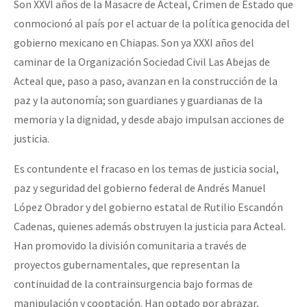
Son XXVI años de la Masacre de Acteal, Crimen de Estado que
Fotorreportaje
conmocionó al país por el actuar de la política genocida del
Video
gobierno mexicano en Chiapas. Son ya XXXI años del
caminar de la Organización Sociedad Civil Las Abejas de
Otras secciones
Acteal que, paso a paso, avanzan en la construcción de la
Semillero Guerra contra la Humanidad. (Las poblaciones y
paz y la autonomía; son guardianes y guardianas de la
la naturaleza bajo asedio)
memoria y la dignidad, y desde abajo impulsan acciones de
justicia.
Libros para descargar
Medios Libres
Es contundente el fracaso en los temas de justicia social,
paz y seguridad del gobierno federal de Andrés Manuel
COVID-19
López Obrador y del gobierno estatal de Rutilio Escandón
Eventos
Cadenas, quienes además obstruyen la justicia para Acteal.
Han promovido la división comunitaria a través de
Contacto
proyectos gubernamentales, que representan la
continuidad de la contrainsurgencia bajo formas de
manipulación y cooptación. Han optado por abrazar,