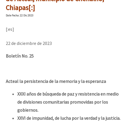
Mundo
Chiapas[:]
EZLN
Date
Fecha
: 22 Dic 2023
Dia 1: Encontro “Guerra contra a Humanidade”
La Sexta
[:es]
AutonomÍa y Resistencia
22 de diciembre de 2023
[CDMX – 20 julio] Jornadas globales por la libertad de Jesús Pláci
Megaproyectos
Boletín No. 25
Migración
Presos
“Sonhando a Terra do Bem Virá” se publica no Estado Espanhol
Mujeres
Acteal la persistencia de la memoria y la esperanza
Niñxs
XXXI años de búsqueda de paz y resistencia en medio
Se o México sabe, que o mundo saiba! Nossas lutas pela memória, a
de divisiones comunitarias promovidas por los
ETIQUETAS
gobiernos.
MULTIMEDIA
XXVI de impunidad, de lucha por la verdad y la justicia.
[25 abr – CDMX] Tokín por el CNI: 30 años de Resistencia y Rebeldí
Audio