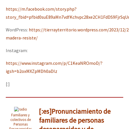
https://m.facebook.com/story.php?
story_fbid=pfbid0suE89aMn7vdfKchvpc28xe2CH1FdDS9FjrS
WordPress:
https://tierrayterritorio.wordpress.com/2023/12/
madera-resiste/
Instagram:
https://www.instagram.com/p/C1KeaNROmoD/?
igsh=b2oxMXZpMDh0aDIz
[:]
[:es]Pronunciamiento de
Familiares y
familiares de personas
colectivos de
Personas
Desaparecidas