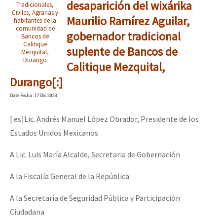
desaparición del wixárika
Tradicionales,
Civiles, Agrarias y
Maurilio Ramírez Aguilar,
habitantes de la
comunidad de
gobernador tradicional
Bancos de
Calitique
suplente de Bancos de
Mezquital,
Durango
Calitique Mezquital,
Durango[:]
Date
Fecha
: 17 Dic 2023
[:es]Lic. Andrés Manuel López Obrador, Presidente de los
Estados Unidos Mexicanos
A Lic. Luis María Alcalde, Secretaria de Gobernación
A la Fiscalía General de la República
A la Secretaría de Seguridad Pública y Participación
Ciudadana