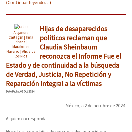
(Continuar leyendo…)
Hijas de desaparecidos
Alejandra
políticos reclaman que
Cartagen | Irma
Pineda |
Claudia Sheinbaum
Marakorea
Navarro | Alicia de
reconozca el Informe Fue el
los Rios
Estado y de continuidad a la búsqueda
de Verdad, Justicia, No Repetición y
Reparación Integral a la víctimas
Date
Fecha
: 02 Oct 2024
México, a 2 de octubre de 2024.
A quien corresponda:
Nosotras, como hijas de personas desaparecidas y