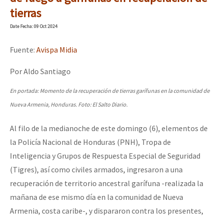
Mundo
tierras
EZLN
Date
Fecha
: 09 Oct 2024
Dia 1: Encontro “Guerra contra a Humanidade”
La Sexta
Fuente:
Avispa Midia
AutonomÍa y Resistencia
Por Aldo Santiago
[CDMX – 20 julio] Jornadas globales por la libertad de Jesús Pláci
Megaproyectos
En portada: Momento de la recuperación de tierras garífunas en la comunidad de
Migración
Nueva Armenia, Honduras. Foto: El Salto Diario.
Presos
“Sonhando a Terra do Bem Virá” se publica no Estado Espanhol
Al filo de la medianoche de este domingo (6), elementos de
Mujeres
la Policía Nacional de Honduras (PNH), Tropa de
Inteligencia y Grupos de Respuesta Especial de Seguridad
Niñxs
Se o México sabe, que o mundo saiba! Nossas lutas pela memória, a
(Tigres), así como civiles armados, ingresaron a una
ETIQUETAS
recuperación de territorio ancestral garífuna -realizada la
MULTIMEDIA
mañana de ese mismo día en la comunidad de Nueva
[25 abr – CDMX] Tokín por el CNI: 30 años de Resistencia y Rebeldí
Armenia, costa caribe-, y dispararon contra los presentes,
Audio