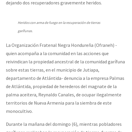
dejando dos recuperadores gravemente heridos.
Fotorreportaje
Video
Heridos con arma de fuego en la recuperación de tierras
Otras secciones
garífunas.
Semillero Guerra contra la Humanidad. (Las poblaciones y
La Organización Fratenal Negra Hondureña (Ofraneh) -
la naturaleza bajo asedio)
quien acompaña a la comunidad en las acciones que
Libros para descargar
reivindican la propiedad ancestral de la comunidad garífuna
sobre estas tierras, en el municipio de Jutiapa,
Medios Libres
departamento de Atlántida- denuncia a la empresa Palmas
COVID-19
de Atlántida, propiedad de herederos del magnate de la
palma aceitera, Reynaldo Canales, de ocupar ilegalmente
Eventos
territorios de Nueva Armenia para la siembra de este
Contacto
monocultivo.
Durante la mañana del domingo (6), mientras pobladores