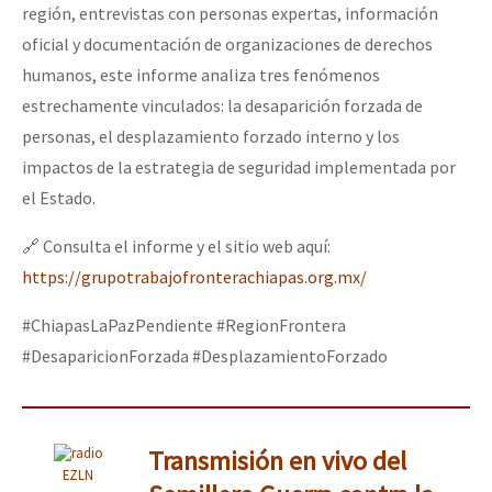
región, entrevistas con personas expertas, información
Fotorreportaje
oficial y documentación de organizaciones de derechos
Video
humanos, este informe analiza tres fenómenos
estrechamente vinculados: la desaparición forzada de
Otras secciones
personas, el desplazamiento forzado interno y los
Semillero Guerra contra la Humanidad. (Las poblaciones y
impactos de la estrategia de seguridad implementada por
la naturaleza bajo asedio)
el Estado.
Libros para descargar
🔗 Consulta el informe y el sitio web aquí:
Medios Libres
https://grupotrabajofronterachiapas.org.mx/
COVID-19
#ChiapasLaPazPendiente #RegionFrontera
Eventos
#DesaparicionForzada #DesplazamientoForzado
Contacto
Transmisión en vivo del
EZLN