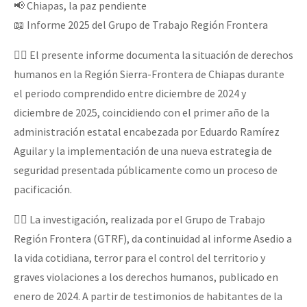
📢 Chiapas, la paz pendiente
Mundo
📖 Informe 2025 del Grupo de Trabajo Región Frontera
EZLN
👉🏽 El presente informe documenta la situación de derechos
Dia 1: Encontro “Guerra contra a Humanidade”
La Sexta
humanos en la Región Sierra-Frontera de Chiapas durante
AutonomÍa y Resistencia
el periodo comprendido entre diciembre de 2024 y
diciembre de 2025, coincidiendo con el primer año de la
[CDMX – 20 julio] Jornadas globales por la libertad de Jesús Pláci
Megaproyectos
administración estatal encabezada por Eduardo Ramírez
Migración
Aguilar y la implementación de una nueva estrategia de
Presos
seguridad presentada públicamente como un proceso de
“Sonhando a Terra do Bem Virá” se publica no Estado Espanhol
pacificación.
Mujeres
Niñxs
👉🏽 La investigación, realizada por el Grupo de Trabajo
Se o México sabe, que o mundo saiba! Nossas lutas pela memória, a
Región Frontera (GTRF), da continuidad al informe Asedio a
ETIQUETAS
la vida cotidiana, terror para el control del territorio y
MULTIMEDIA
graves violaciones a los derechos humanos, publicado en
[25 abr – CDMX] Tokín por el CNI: 30 años de Resistencia y Rebeldí
enero de 2024. A partir de testimonios de habitantes de la
Audio