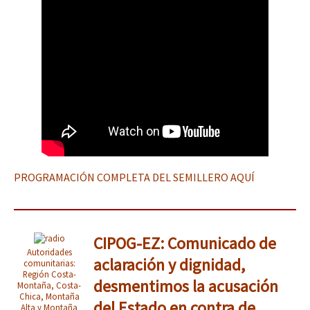
PROGRAMACIÓN COMPLETA DEL SEMILLERO AQUÍ
CIPOG-EZ: Comunicado de
Autoridades
aclaración y dignidad,
comunitarias:
Región Costa-
desmentimos la acusación
Montaña, Costa-
Chica, Montaña
del Estado en contra de
Alta y Montaña