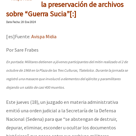
la preservación de archivos
sobre “Guerra Sucia”[:]
Date
Fecha
: 20 Ene 2024
[:es]Fuente:
Avispa Midia
Por Sare Frabes
En portada: Militares detienen a jóvenes participantes del mitin realizado el 2 de
octubre de 1968 en la Plaza de las Tres Culturas, Tlatelolco. Durante la jornada se
registró una masacre que involucró a elementos del ejército y paramilitares
dejando un saldo de casi 400 muertos.
Este jueves (18), un juzgado en materia administrativa
emitió una orden judicial a la Secretaría de la Defensa
Nacional (Sedena) para que “se abstengan de destruir,
depurar, eliminar, esconder u ocultar los documentos
históricos” que posee entre sus archivos militares.