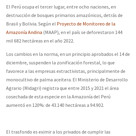
El Perú ocupa el tercer lugar, entre ocho naciones, en
Fotorreportaje
destrucción de bosques primarios amazónicos, detrás de
Video
Brasil y Bolivia. Según el
Proyecto de Monitoreo de la
Otras secciones
Amazonía Andina
(MAAP), en el país se deforestaron 144
mil 682 hectáreas en el año 2022.
Semillero Guerra contra la Humanidad. (Las poblaciones y
la naturaleza bajo asedio)
Los cambios en la norma, en un principio aprobados el 14 de
diciembre, suspenden la zonificación forestal, lo que
Libros para descargar
favorece a las empresas extractivistas, principalmente de
Medios Libres
monocultivo de palma aceitera. El Ministerio de Desarrollo
COVID-19
Agrario (Midagri) registra que entre 2015 y 2021 el área
cosechada de esta especie en la Amazonía del Perú
Eventos
aumentó en 120%: de 43.140 hectáreas a 94.902.
Contacto
El trasfondo es eximir a los privados de cumplir las