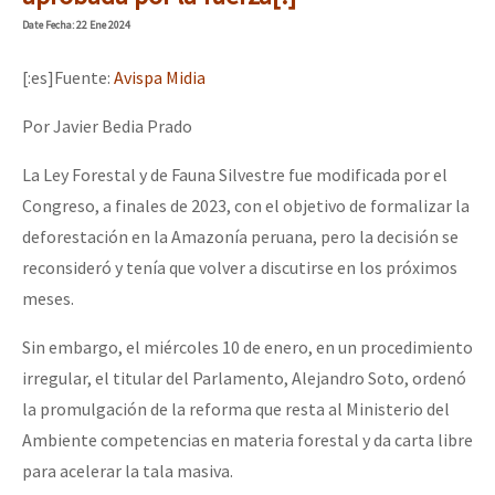
Mundo
Date
Fecha
: 22 Ene 2024
EZLN
[:es]Fuente:
Avispa Midia
Dia 1: Encontro “Guerra contra a Humanidade”
La Sexta
Por Javier Bedia Prado
AutonomÍa y Resistencia
La Ley Forestal y de Fauna Silvestre fue modificada por el
[CDMX – 20 julio] Jornadas globales por la libertad de Jesús Pláci
Megaproyectos
Congreso, a finales de 2023, con el objetivo de formalizar la
Migración
deforestación en la Amazonía peruana, pero la decisión se
reconsideró y tenía que volver a discutirse en los próximos
Presos
“Sonhando a Terra do Bem Virá” se publica no Estado Espanhol
meses.
Mujeres
Sin embargo, el miércoles 10 de enero, en un procedimiento
Niñxs
Se o México sabe, que o mundo saiba! Nossas lutas pela memória, a
irregular, el titular del Parlamento, Alejandro Soto, ordenó
ETIQUETAS
la promulgación de la reforma que resta al Ministerio del
MULTIMEDIA
Ambiente competencias en materia forestal y da carta libre
[25 abr – CDMX] Tokín por el CNI: 30 años de Resistencia y Rebeldí
para acelerar la tala masiva.
Audio