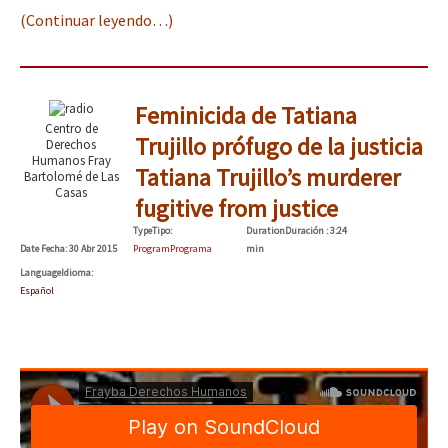
(Continuar leyendo…)
Feminicida de Tatiana
Centro de
Trujillo prófugo de la justicia
Derechos
Humanos Fray
Tatiana Trujillo’s murderer
Bartolomé de Las
Casas
fugitive from justice
Type
Tipo
:
Duration
Duración
: 3:24
Date
Fecha
: 30 Abr 2015
Program
Programa
min
Language
Idioma
:
Español