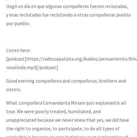
llegó un día en que algunas compañeras fueron reclutadas,
y esas reclutadas fue reclutando a otras compañeras pueblo
por pueblo.
Listen here:
[podcast]https://radiozapatista.org/Audios/pensamiento/6
rosalinda.mp3[/podcast]
Good evening
compañeros
and
compañeras
, brothers and
sisters.
What
compañera
Comandanta Miriam just explained is all
true. We were poorly treated, humiliated, and
unappreciated because we never knew that yes, we did have
the right to organize, to participate, to do all types of
work; this is because no one had given us an explanation of