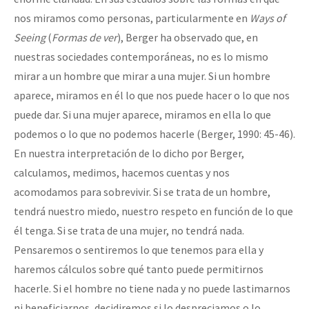
Fotorreportaje
nos miramos como personas, particularmente en
Ways of
Seeing
(
Formas de ver
), Berger ha observado que, en
Video
nuestras sociedades contemporáneas, no es lo mismo
Otras secciones
mirar a un hombre que mirar a una mujer. Si un hombre
Semillero Guerra contra la Humanidad. (Las poblaciones y
aparece, miramos en él lo que nos puede hacer o lo que nos
puede dar. Si una mujer aparece, miramos en ella lo que
la naturaleza bajo asedio)
podemos o lo que no podemos hacerle (Berger, 1990: 45-46).
Libros para descargar
En nuestra interpretación de lo dicho por Berger,
Medios Libres
calculamos, medimos, hacemos cuentas y nos
acomodamos para sobrevivir. Si se trata de un hombre,
COVID-19
tendrá nuestro miedo, nuestro respeto en función de lo que
Eventos
él tenga. Si se trata de una mujer, no tendrá nada.
Contacto
Pensaremos o sentiremos lo que tenemos para ella y
haremos cálculos sobre qué tanto puede permitirnos
hacerle. Si el hombre no tiene nada y no puede lastimarnos
ni beneficiarnos, decidiremos si lo despreciamos o lo