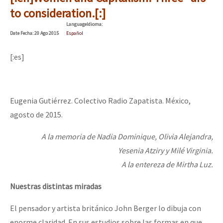
Mundo
to consideration.[:]
Language
Idioma
:
EZLN
Date
Fecha
: 20 Ago 2015
Español
Dia 1: Encontro “Guerra contra a Humanidade”
La Sexta
[:es]
AutonomÍa y Resistencia
[CDMX – 20 julio] Jornadas globales por la libertad de Jesús Pláci
Megaproyectos
Eugenia Gutiérrez. Colectivo Radio Zapatista. México,
Migración
agosto de 2015.
Presos
“Sonhando a Terra do Bem Virá” se publica no Estado Espanhol
A la memoria de Nadia Dominique, Olivia Alejandra,
Mujeres
Yesenia Atziry y Milé Virginia.
Niñxs
A la entereza de Mirtha Luz.
Se o México sabe, que o mundo saiba! Nossas lutas pela memória, a
ETIQUETAS
Nuestras distintas miradas
MULTIMEDIA
El pensador y artista británico John Berger lo dibuja con
[25 abr – CDMX] Tokín por el CNI: 30 años de Resistencia y Rebeldí
Audio
enorme claridad. En sus estudios sobre las formas en que