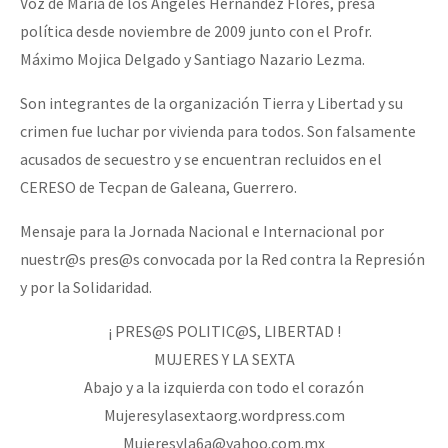
Voz de María de los Ángeles Hernández Flores, presa
política desde noviembre de 2009 junto con el Profr.
Máximo Mojica Delgado y Santiago Nazario Lezma.
Son integrantes de la organización Tierra y Libertad y su
crimen fue luchar por vivienda para todos. Son falsamente
acusados de secuestro y se encuentran recluidos en el
CERESO de Tecpan de Galeana, Guerrero.
Mensaje para la Jornada Nacional e Internacional por
nuestr@s pres@s convocada por la Red contra la Represión
y por la Solidaridad.
¡ PRES@S POLITIC@S, LIBERTAD !
MUJERES Y LA SEXTA
Abajo y a la izquierda con todo el corazón
Mujeresylasextaorg.wordpress.com
Mujeresyla6a@yahoo.com.mx