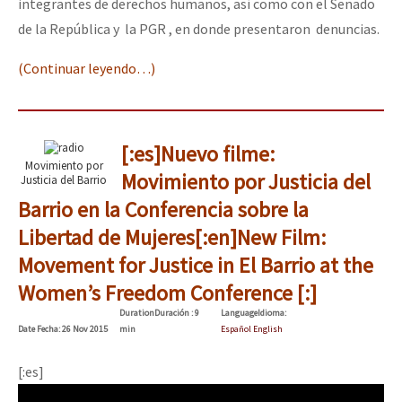
integrantes de derechos humanos, así como con el Senado
de la República y la PGR , en donde presentaron denuncias.
(Continuar leyendo…)
[:es]Nuevo filme:
Movimiento por
Movimiento por Justicia del
Justicia del Barrio
Barrio en la Conferencia sobre la
Libertad de Mujeres[:en]New Film:
Movement for Justice in El Barrio at the
Women’s Freedom Conference [:]
Duration
Duración
: 9
Language
Idioma
:
Date
Fecha
: 26 Nov 2015
min
Español English
[:es]