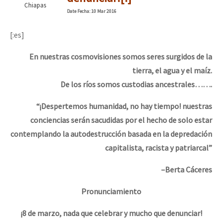
Chiapas
Mundo
Date
Fecha
: 10 Mar 2016
EZLN
[:es]
Dia 1: Encontro “Guerra contra a Humanidade”
La Sexta
En nuestras cosmovisiones somos seres surgidos de la
AutonomÍa y Resistencia
tierra, el agua y el maíz.
[CDMX – 20 julio] Jornadas globales por la libertad de Jesús Pláci
Megaproyectos
De los ríos somos custodias ancestrales…….
Migración
“¡Despertemos humanidad, no hay tiempo! nuestras
conciencias serán sacudidas por el hecho de solo estar
Presos
“Sonhando a Terra do Bem Virá” se publica no Estado Espanhol
contemplando la autodestrucción basada en la depredación
Mujeres
capitalista, racista y patriarcal”
Niñxs
Se o México sabe, que o mundo saiba! Nossas lutas pela memória, a
–Berta Cáceres
ETIQUETAS
Pronunciamiento
MULTIMEDIA
[25 abr – CDMX] Tokín por el CNI: 30 años de Resistencia y Rebeldí
¡8 de marzo, nada que celebrar y mucho que denunciar!
Audio