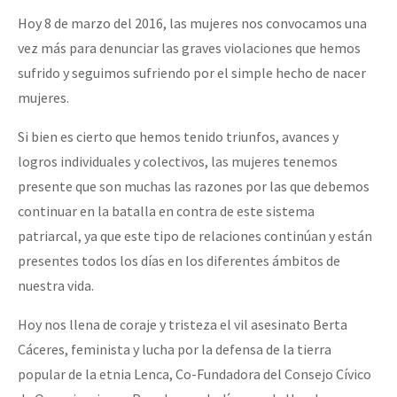
Fotorreportaje
Hoy 8 de marzo del 2016, las mujeres nos convocamos una
vez más para denunciar las graves violaciones que hemos
Video
sufrido y seguimos sufriendo por el simple hecho de nacer
Otras secciones
mujeres.
Semillero Guerra contra la Humanidad. (Las poblaciones y
Si bien es cierto que hemos tenido triunfos, avances y
la naturaleza bajo asedio)
logros individuales y colectivos, las mujeres tenemos
Libros para descargar
presente que son muchas las razones por las que debemos
continuar en la batalla en contra de este sistema
Medios Libres
patriarcal, ya que este tipo de relaciones continúan y están
COVID-19
presentes todos los días en los diferentes ámbitos de
nuestra vida.
Eventos
Contacto
Hoy nos llena de coraje y tristeza el vil asesinato Berta
Cáceres, feminista y lucha por la defensa de la tierra
popular de la etnia Lenca, Co-Fundadora del Consejo Cívico