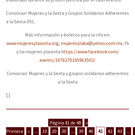
Convocan: Mujeres y la Sexta y Grupos Solidarios Adherentes
a la Sexta DSL.
Más información y boletos para la rifa en:
www.mujeresylasexta.org
,
mujeresyla6a@yahoo.com.mx
, fb
y tw mujeres ylasexta
https://www.facebook.com/
events/1676270105963503/
Convocan: Mujeres y la Sexta y grupos solidarios adherentes
a la Sexta
[:]
Página 41 de 48
«
Primera
«
...
10
20
30
...
39
40
41
42
43
...