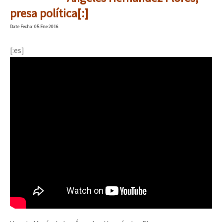
presa política[:]
Date
Fecha
: 05 Ene 2016
[:es]