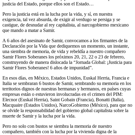
justicia del Estado, porque ellos son el Estado…
Pero la justicia está en la lucha por la vida, y sí, en nuestra
exigencia, tal vez absurda, de exigir al verdugo se persiga y se
castigue, de desnudar al rey capitalista, al narcogobierno mexicano
que mando a matar a Samir.
A 6 años del asesinato de Samir, convocamos a los firmantes de la
Declaración por la Vida que dediquemos un momento, un instante,
una siembra de memoria, de vida y rebeldía a nuestro compañero
Samir Flores Soberanes los próximos 20, 21, 22 o 23 de febrero,
construyendo de manera dislocada la “Jornada Global: ¡Justicia para
Samir Flores Soberanes! 6 años de impunidad”.
En esos días, en México, Estados Unidos, Euskal Herria, Francia e
Italia se sembraran 6 bustos de Samir, sembrando su memoria en los
territorios dignos de nuestras hermanas y hermanos, en países cuyas
empresas están o estuvieron involucradas en el crimen del PIM:
Elecnor (Euskal Herria), Saint Gobain (Francia), Bonatti (Italia),
Macquaire (Estados Unidos), NarcoGobierno (México), para que no
se olvide la responsabilidad del gobierno global capitalista sobre la
muerte de Samir y la lucha por la vida.
Pero no solo con bustos se siembra la memoria de nuestro
compañero, también con la lucha por la vivienda digna de la