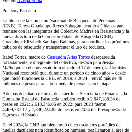
Fuente:
Avispa Midia
Por Jeny Pascacio
La titular de la Comisión Nacional de Búsqueda de Personas
(CNB), Teresa Guadalupe Reyes Sahagún, acudió a Chiapas para
reunirse con las integrantes del Colectivo Madres en Resistencia y la
nueva directora de la Comisión Estatal de Búsqueda (CEB),
Guadalupe Elizabeth Santiago Ballinas, para coordinar los próximos
trabajos de búsqueda y transparentar el uso de recursos.
Isabel Torres, madre de
Cassandra Arias Torres
desaparecida
forzadamente, e integrante del colectivo, destaca para
Avispa
Mídia
que en el conversatorio realizado el 17 de enero, la Comisión
Nacional reconoció que, durante un periodo de cinco años – desde
que inició funciones la CEB, en 2019, a 2024 – envió más de 48
millones de pesos para la búsqueda de personas en Chiapas.
Además del citado recurso, de acuerdo la Secretaría de Finanzas, la
Comisión Estatal de Búsqueda también recibió 2,647,188.34 de
pesos en 2021; 2,610,346.06 en 2022; para 2023 fueron
4,409,737.17 y 7,830,224.82 de pesos en 2024 del Presupuesto de
Egresos del Estado.
En el 2024, la CNB también envió cinco escáneres portátiles de
huellas dactilares para identificación humana, tres llegaron al área de