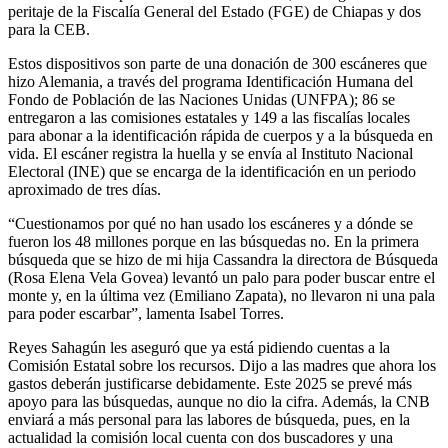
peritaje de la Fiscalía General del Estado (FGE) de Chiapas y dos
para la CEB.
Estos dispositivos son parte de una donación de 300 escáneres que
hizo Alemania, a través del programa Identificación Humana del
Fondo de Población de las Naciones Unidas (UNFPA); 86 se
entregaron a las comisiones estatales y 149 a las fiscalías locales
para abonar a la identificación rápida de cuerpos y a la búsqueda en
vida. El escáner registra la huella y se envía al Instituto Nacional
Electoral (INE) que se encarga de la identificación en un periodo
aproximado de tres días.
“Cuestionamos por qué no han usado los escáneres y a dónde se
fueron los 48 millones porque en las búsquedas no. En la primera
búsqueda que se hizo de mi hija Cassandra la directora de Búsqueda
(Rosa Elena Vela Govea) levantó un palo para poder buscar entre el
monte y, en la última vez (Emiliano Zapata), no llevaron ni una pala
para poder escarbar”, lamenta Isabel Torres.
Reyes Sahagún les aseguró que ya está pidiendo cuentas a la
Comisión Estatal sobre los recursos. Dijo a las madres que ahora los
gastos deberán justificarse debidamente. Este 2025 se prevé más
apoyo para las búsquedas, aunque no dio la cifra. Además, la CNB
enviará a más personal para las labores de búsqueda, pues, en la
actualidad la comisión local cuenta con dos buscadores y una