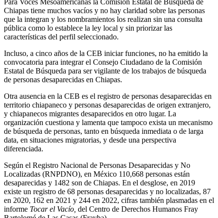
Para Voces Mesoamericanas la Comisión Estatal de Búsqueda de
Chiapas tiene muchos vacíos y no hay claridad sobre las personas
que la integran y los nombramientos los realizan sin una consulta
pública como lo establece la ley local y sin priorizar las
características del perfil seleccionado.
Incluso, a cinco años de la CEB iniciar funciones, no ha emitido la
convocatoria para integrar el Consejo Ciudadano de la Comisión
Estatal de Búsqueda para ser vigilante de los trabajos de búsqueda
de personas desaparecidas en Chiapas.
Otra ausencia en la CEB es el registro de personas desaparecidas en
territorio chiapaneco y personas desaparecidas de origen extranjero,
y chiapanecos migrantes desaparecidos en otro lugar. La
organización cuestiona y lamenta que tampoco exista un mecanismo
de búsqueda de personas, tanto en búsqueda inmediata o de larga
data, en situaciones migratorias, y desde una perspectiva
diferenciada.
Según el Registro Nacional de Personas Desaparecidas y No
Localizadas (RNPDNO), en México 110,668 personas están
desaparecidas y 1482 son de Chiapas. En el desglose, en 2019
existe un registro de 68 personas desaparecidas y no localizadas, 87
en 2020, 162 en 2021 y 244 en 2022, cifras también plasmadas en el
informe
Tocar el Vacío,
del Centro de Derechos Humanos Fray
Bartolomé de Las Casas (Frayba).