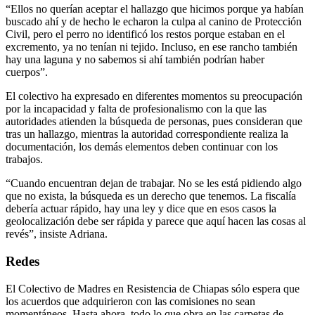
“Ellos no querían aceptar el hallazgo que hicimos porque ya habían
buscado ahí y de hecho le echaron la culpa al canino de Protección
Civil, pero el perro no identificó los restos porque estaban en el
excremento, ya no tenían ni tejido. Incluso, en ese rancho también
hay una laguna y no sabemos si ahí también podrían haber
cuerpos”.
El colectivo ha expresado en diferentes momentos su preocupación
por la incapacidad y falta de profesionalismo con la que las
autoridades atienden la búsqueda de personas, pues consideran que
tras un hallazgo, mientras la autoridad correspondiente realiza la
documentación, los demás elementos deben continuar con los
trabajos.
“Cuando encuentran dejan de trabajar. No se les está pidiendo algo
que no exista, la búsqueda es un derecho que tenemos. La fiscalía
debería actuar rápido, hay una ley y dice que en esos casos la
geolocalización debe ser rápida y parece que aquí hacen las cosas al
revés”, insiste Adriana.
Redes
El Colectivo de Madres en Resistencia de Chiapas sólo espera que
los acuerdos que adquirieron con las comisiones no sean
momentáneos. Hasta ahora, todo lo que obra en las carpetas de