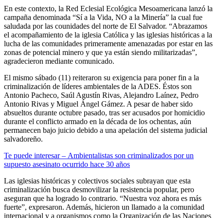
En este contexto, la Red Eclesial Ecológica Mesoamericana lanzó la
campaña denominada “Sí a la Vida, NO a la Minería” la cual fue
saludada por las counidades del norte de El Salvador. “Abrazamos
el acompañamiento de la iglesia Católica y las iglesias históricas a la
lucha de las comunidades primeramente amenazadas por estar en las
zonas de potencial minero y que ya están siendo militarizadas”,
agradecieron mediante comunicado.
El mismo sábado (11) reiteraron su exigencia para poner fin a la
criminalización de líderes ambientales de la ADES. Éstos son
Antonio Pacheco, Saúl Agustín Rivas, Alejandro Laínez, Pedro
Antonio Rivas y Miguel Ángel Gámez. A pesar de haber sido
absueltos durante octubre pasado, tras ser acusados por homicidio
durante el conflicto armado en la década de los ochentas, aún
permanecen bajo juicio debido a una apelación del sistema judicial
salvadoreño.
Te puede interesar – Ambientalistas son criminalizados por un
supuesto asesinato ocurrido hace 30 años
Las iglesias históricas y colectivos sociales subrayan que esta
criminalización busca desmovilizar la resistencia popular, pero
aseguran que ha logrado lo contrario. “Nuestra voz ahora es más
fuerte”, expresaron. Además, hicieron un llamado a la comunidad
internacional y a organismos como la Organización de las Naciones