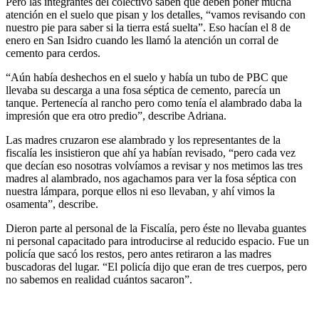
Pero las integrantes del colectivo saben que deben poner mucha
atención en el suelo que pisan y los detalles, “vamos revisando con
nuestro pie para saber si la tierra está suelta”. Eso hacían el 8 de
enero en San Isidro cuando les llamó la atención un corral de
cemento para cerdos.
“Aún había deshechos en el suelo y había un tubo de PBC que
llevaba su descarga a una fosa séptica de cemento, parecía un
tanque. Pertenecía al rancho pero como tenía el alambrado daba la
impresión que era otro predio”, describe Adriana.
Las madres cruzaron ese alambrado y los representantes de la
fiscalía les insistieron que ahí ya habían revisado, “pero cada vez
que decían eso nosotras volvíamos a revisar y nos metimos las tres
madres al alambrado, nos agachamos para ver la fosa séptica con
nuestra lámpara, porque ellos ni eso llevaban, y ahí vimos la
osamenta”, describe.
Dieron parte al personal de la Fiscalía, pero éste no llevaba guantes
ni personal capacitado para introducirse al reducido espacio. Fue un
policía que sacó los restos, pero antes retiraron a las madres
buscadoras del lugar. “El policía dijo que eran de tres cuerpos, pero
no sabemos en realidad cuántos sacaron”.