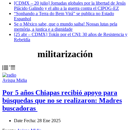
[CDMX – 20 julio] Jornadas globales por la libertad de Jesús
Plácido Galindo y el alto a la guerra contra el CIPOG-EZ
“Sonhando a Terra do Bem Virá” se publica no Estado
Espanhol
Se o México sabe, que o mundo saiba! Nossas lutas pela
memória, a justiça e a dignidade
[25 abr – CDMX] Tokín por el CNI: 30 años de Resistencia y
Rebeldía
militarización
Avispa Midia
Por 5 años Chiapas recibió apoyo para
búsquedas que no se realizaron: Madres
buscadoras
Date
Fecha
: 28 Ene 2025