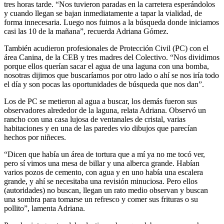
tres horas tarde. “Nos tuvieron paradas en la carretera esperándolos
y cuando llegan se bajan inmediatamente a tapar la vialidad, de
forma innecesaria. Luego nos fuimos a la búsqueda donde iniciamos
casi las 10 de la mañana”, recuerda Adriana Gómez.
También acudieron profesionales de Protección Civil (PC) con el
área Canina, de la CEB y tres madres del Colectivo. “Nos dividimos
porque ellos querían sacar el agua de una laguna con una bomba,
nosotras dijimos que buscaríamos por otro lado o ahí se nos iría todo
el día y son pocas las oportunidades de búsqueda que nos dan”.
Los de PC se metieron al agua a buscar, los demás fueron sus
observadores alrededor de la laguna, relata Adriana. Observó un
rancho con una casa lujosa de ventanales de cristal, varias
habitaciones y en una de las paredes vio dibujos que parecían
hechos por niñeces.
“Dicen que había un área de tortura que a mí ya no me tocó ver,
pero sí vimos una mesa de billar y una alberca grande. Habían
varios pozos de cemento, con agua y en uno había una escalera
grande, y ahí se necesitaba una revisión minuciosa. Pero ellos
(autoridades) no buscan, llegan un rato medio observan y buscan
una sombra para tomarse un refresco y comer sus frituras o su
pollito”, lamenta Adriana.