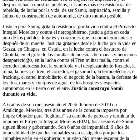
desprecio hacia nuestros pueblos, seis años más de resistencia, de
rebeldía, de lucha por la vida, de ser Samir, inspiración, semilla y
ánimo de construcción de autonomía, de otro mundo posible.
Justicia para Samir, grita la resistencia por la vida contra el Proyecto
Integral Morelos y contra el narcogobierno, justicia grita en cada
uno de los pueblos, lugares y corazones que lo conocieron antes o
después de su muerte. Justicia gritamos desde la lucha por la vida en
Gazza, en Chiapas, en Ostula, en la lucha contra el basurero de
Cholula, en el grito de las familias de nuestras hermanas y hermanos
desaparecid@s, en la lucha contra el Tren militar malla, contra el
corredor interoceánico, la xenofobia y el desplazamiento forzado, la
mina, la presa, el tren, el corredor, el gasoducto, la termoeléctrica, el
fracking, el cartel inmobiliario, el negocio de la basura, la defensa de
los ríos, mares y cuerpos de agua, de los bosques y espacios
autónomos en la tierra o en el aire.
Justicia construyó Samir
durante su vida.
A 6 años de su cruel asesinato el 20 de febrero de 2019 en
Amilcingo, Morelos, tres días antes de la consulta impuesta por
López Obrador para “legitimar” su cambio de parecer y terminar de
imponer el Proyecto Integral Morelos (PIM), los asesinos de Samir
siguen libres y gobernando. Son 6 años de impunidad, 6 años de
imposibilidad de que los culpables sean castigados porque los
culpables están en el gobierno y pueden fácilmente escapar de la