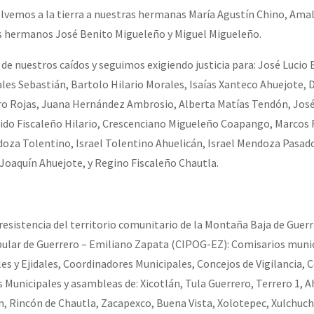
vemos a la tierra a nuestras hermanas María Agustín Chino, Amal
s hermanos José Benito Migueleño y Miguel Migueleño.
 nuestros caídos y seguimos exigiendo justicia para: José Lucio 
les Sebastián, Bartolo Hilario Morales, Isaías Xanteco Ahuejote,
ro Rojas, Juana Hernández Ambrosio, Alberta Matías Tendón, José
dido Fiscaleño Hilario, Crescenciano Migueleño Coapango, Marcos 
oza Tolentino, Israel Tolentino Ahuelicán, Israel Mendoza Pasad
Joaquín Ahuejote, y Regino Fiscaleño Chautla.
resistencia del territorio comunitario de la Montaña Baja de Guerr
pular de Guerrero – Emiliano Zapata (CIPOG-EZ): Comisarios munic
 y Ejidales, Coordinadores Municipales, Concejos de Vigilancia, 
 Municipales y asambleas de: Xicotlán, Tula Guerrero, Terrero 1, A
, Rincón de Chautla, Zacapexco, Buena Vista, Xolotepec, Xulchuch