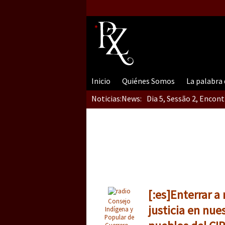
Inicio
Quiénes Somos
La palabra
Noticias:
News:
Dia 5, Sessão 2, Encon
Dia 5, sessão 1, do En
Dia 4 – Encontro “Guer
[:es]Enterrar a
Consejo
justicia en nue
Indígena y
Popular de
Guerrero –