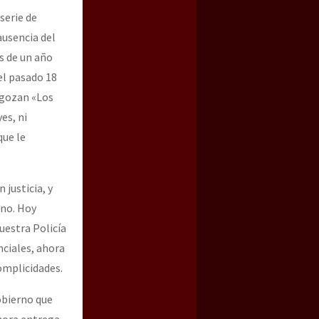
serie de
ausencia del
s de un año
el pasado 18
 gozan «Los
es, ni
que le
justicia, y
rno. Hoy
uestra Policía
nciales, ahora
omplicidades.
obierno que
ahora entrega