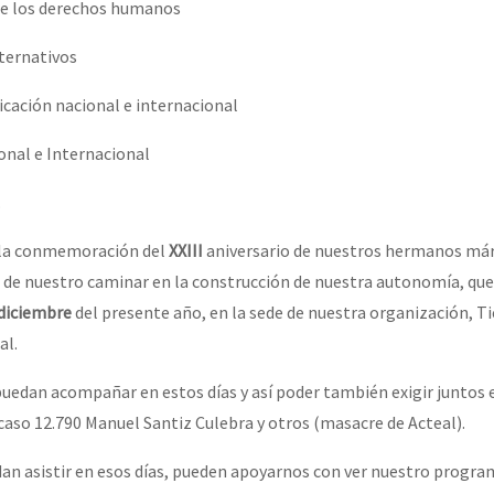
 de los derechos humanos
lternativos
cación nacional e internacional
ional e Internacional
.
 la conmemoración del
XXIII
aniversario de nuestros hermanos már
 de nuestro caminar en la construcción de nuestra autonomía,
que
 diciembre
del presente año,
en la sede de nuestra organización, T
al.
edan acompañar en estos días y así poder también exigir juntos 
 caso 12.790 Manuel Santiz Culebra y otros (masacre de Acteal).
an asistir en esos días, pueden apoyarnos con ver nuestro progra