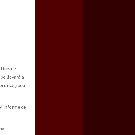
tires de
 se llevará a
ierra sagrada
el informe de
ma