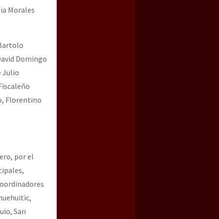
ia Morales
Bartolo
 David Domingo
 Julio
Fiscaleño
o, Florentino
ero, por el
ipales,
Coordinadores
huehuitic,
uio, San