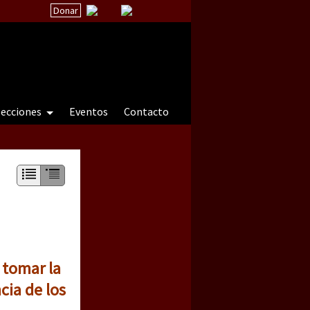
Donar
secciones
Eventos
Contacto
 a natureza sob cerco)
 tomar la
cia de los