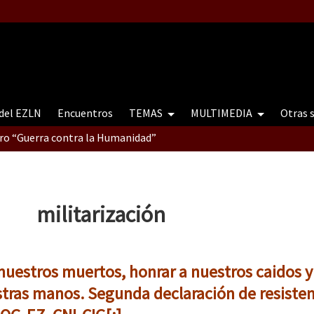
 del EZLN
Encuentros
TEMAS
MULTIMEDIA
Otras 
tro “Guerra contra la Humanidad”
contro “Guerra contra a Humanidade”(As populações e a natureza e
militarización
ra contra a Humanidade” (As populações e a natureza sob cerco)
 nuestros muertos, honrar a nuestros caidos y
stras manos. Segunda declaración de resisten