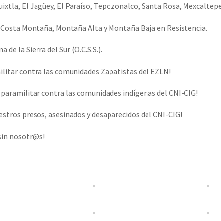
ixtla, El Jagüey, El Paraíso, Tepozonalco, Santa Rosa, Mexcaltepe
, Costa Montaña, Montaña Alta y Montaña Baja en Resistencia.
de la Sierra del Sur (O.C.S.S.).
militar contra las comunidades Zapatistas del EZLN!
o-paramilitar contra las comunidades indígenas del CNI-CIG!
uestros presos, asesinados y desaparecidos del CNI-CIG!
sin nosotr@s!