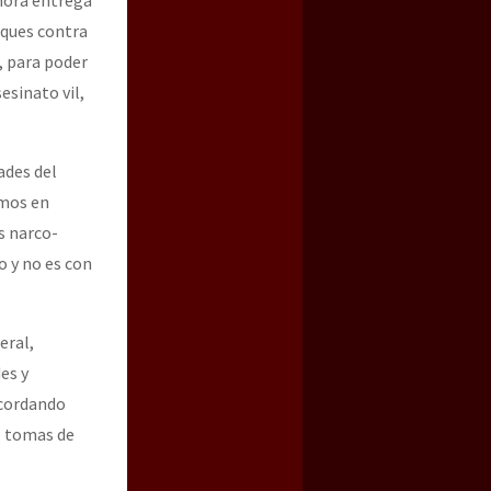
aques contra
, para poder
esinato vil,
ades del
emos en
s narco-
 y no es con
eral,
es y
acordando
, tomas de