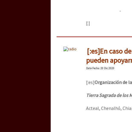
[:]
[:es]En caso de
pueden apoyarn
Date
Fecha
: 20 Dic 2020
[:es]
Organización de la
Tierra Sagrada de los M
Acteal, Chenalhó, Chia
19 de di