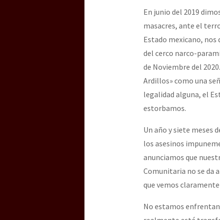
En junio del 2019 dimos
masacres, ante el terro
[25 abr – CDMX] Tokín p
Estado mexicano, nos 
del cerco narco-parami
de Noviembre del 2020.
Ardillos» como una seña
legalidad alguna, el E
estorbamos.
Un año y siete meses d
los asesinos impunemen
anunciamos que nuestra
Comunitaria no se da a
que vemos claramente c
No estamos enfrentando
realmente está transfo