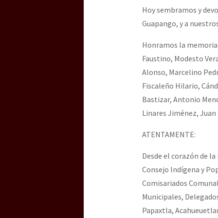
Hoy sembramos y devol
Guapango, y a nuestro
Honramos la memoria de
Faustino, Modesto Vera
Alonso, Marcelino Ped
Fiscaleño Hilario, Cán
Bastizar, Antonio Mend
Linares Jiménez, Juan 
ATENTAMENTE:
Desde el corazón de la 
Consejo Indígena y Po
Comisariados Comunales
Municipales, Delegados
Papaxtla, Acahueuetlan