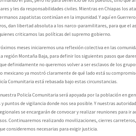
ares y les da responsabilidades civiles. Mientras en Chiapas los at
rmanos zapatistas continúan en la impunidad. Y aquí en Guerrero
s, dan libertad absoluta a los narco-paramilitares, para que el as
quienes criticamos las políticas del supremo gobierno.
róximos meses iniciaremos una reflexión colectiva en las comunid
a región Montaña Baja, para definir los siguientes pasos que dar
rque definidamente no queremos volver a ser esclavos de los grupo
ado mexicano ya mostró claramente de qué lado está su compromiso
icía Comunitaria está rebasada bajo estas circunstancias.
o nuestra Policía Comunitaria será apoyada por la población en gen
y puntos de vigilancia donde nos sea posible. Y nuestras autoridad
egionales se encargarán de convocar y realizar reuniones para ir 
sos. Continuaremos realizando movilizaciones, cierres carreteros
que consideremos necesarias para exigir justicia.