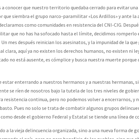
 a conocer que nuestro territorio quedaba cerrado para evitar una 
r que siembra el grupo narco-paramilitar «Los Ardillos» y ante la 
or el CNI: 30 años de Resistencia y Rebeldía
declaramos como comunidades en resistencia del CNI-CIG. Despué
litar que no has ha sofocado hasta el límite, decidimos romperlo 
 Un mes después reinician los asesinatos, y la impunidad de la que
l clara, aquí ya no existen los derechos humanos, no existen ni ley
stado no está ausente, es cómplice y busca nuestra muerte porque 
e estar enterrando a nuestros hermanos y a nuestras hermanas, sin 
te se ríen de nosotros bajo la tutela de los tres niveles de gobie
 resistencia continua, pero no podemos volver a encerrarnos, y n
basto. Pues no solo se trata de combatir algunos grupos delincue
omo desde el gobierno Federal y Estatal se tiende una línea de c
 a la vieja delincuencia organizada, sino a una nueva forma de g
rmando el país, pero no para beneficio de los pueblos, sino que 