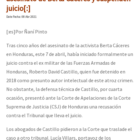
Mundo
juicio[:]
EZLN
Date
Fecha
: 08 Abr 2021
“Sonhando a Terra do Bem Virá” se publica no Estado Espanhol
La Sexta
[:es]Por Ñaní Pinto
AutonomÍa y Resistencia
Tras cinco años del asesinato de la activista Berta Cáceres
Megaproyectos
Se o México sabe, que o mundo saiba! Nossas lutas pela memória, a
en Honduras, este 7 de abril, había iniciado formalmente un
juicio contra el ex militar de las Fuerzas Armadas de
Migración
Honduras, Roberto David Castillo, quien fue detenido en
Presos
[25 abr – CDMX] Tokín por el CNI: 30 años de Resistencia y Rebeldí
2018 como presunto autor intelectual de este atroz crimen.
Mujeres
No obstante, la defensa técnica de Castillo, por cuarta
ocasión, presentó ante la Corte de Apelaciones de la Corte
Niñxs
Suprema de Justicia (CSJ) de Honduras una recusación
ETIQUETAS
contra el Tribunal que lleva el juicio.
MULTIMEDIA
Los abogados de Castillo pidieron a la Corte que traslade el
Audio
caso a otro tribunal. Lucía Villars, portavoz de los