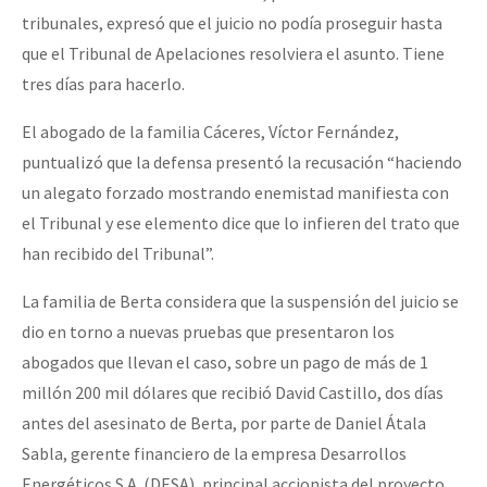
tribunales, expresó que el juicio no podía proseguir hasta
Fotorreportaje
que el Tribunal de Apelaciones resolviera el asunto. Tiene
Video
tres días para hacerlo.
Otras secciones
El abogado de la familia Cáceres, Víctor Fernández,
Semillero Guerra contra la Humanidad. (Las poblaciones y
puntualizó que la defensa presentó la recusación “haciendo
la naturaleza bajo asedio)
un alegato forzado mostrando enemistad manifiesta con
el Tribunal y ese elemento dice que lo infieren del trato que
Libros para descargar
han recibido del Tribunal”.
Medios Libres
La familia de Berta considera que la suspensión del juicio se
COVID-19
dio en torno a nuevas pruebas que presentaron los
Eventos
abogados que llevan el caso, sobre un pago de más de 1
millón 200 mil dólares que recibió David Castillo, dos días
Contacto
antes del asesinato de Berta, por parte de Daniel Átala
Sabla, gerente financiero de la empresa Desarrollos
Energéticos S.A. (DESA), principal accionista del proyecto