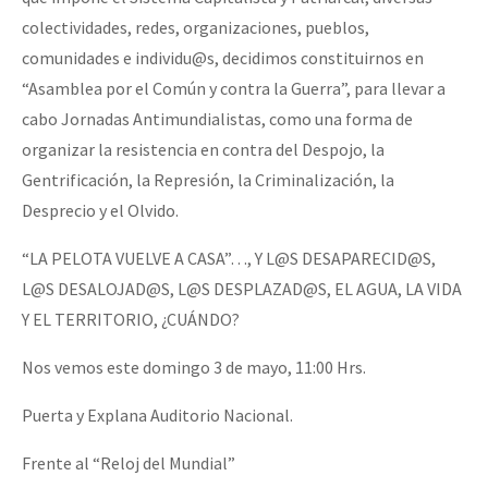
colectividades, redes, organizaciones, pueblos,
comunidades e individu@s, decidimos constituirnos en
“Asamblea por el Común y contra la Guerra”, para llevar a
cabo Jornadas Antimundialistas, como una forma de
organizar la resistencia en contra del Despojo, la
Gentrificación, la Represión, la Criminalización, la
Desprecio y el Olvido.
“LA PELOTA VUELVE A CASA”…, Y L@S DESAPARECID@S,
L@S DESALOJAD@S, L@S DESPLAZAD@S, EL AGUA, LA VIDA
Y EL TERRITORIO, ¿CUÁNDO?
Nos vemos este domingo 3 de mayo, 11:00 Hrs.
Puerta y Explana Auditorio Nacional.
Frente al “Reloj del Mundial”