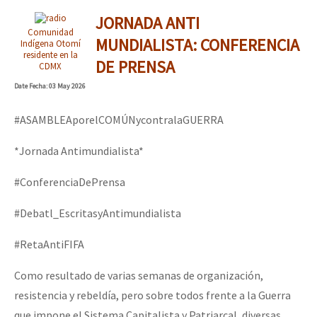
JORNADA ANTI
Comunidad
MUNDIALISTA: CONFERENCIA
Indígena Otomí
residente en la
DE PRENSA
CDMX
Date
Fecha
: 03 May 2026
#ASAMBLEAporelCOMÚNycontralaGUERRA
*Jornada Antimundialista*
#ConferenciaDePrensa
#Debatl_EscritasyAntimundialista
#RetaAntiFIFA
Como resultado de varias semanas de organización,
resistencia y rebeldía, pero sobre todos frente a la Guerra
que impone el Sistema Capitalista y Patriarcal, diversas