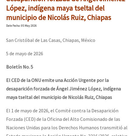
Mundo
López, indígena maya tseltal del
municipio de Nicolás Ruiz, Chiapas
EZLN
Dia 1: Encontro “Guerra contra a Humanidade”
Date
Fecha
: 05 May 2026
La Sexta
AutonomÍa y Resistencia
San Cristóbal de Las Casas, Chiapas, México
[CDMX – 20 julio] Jornadas globales por la libertad de Jesús Pláci
Megaproyectos
5 de mayo de 2026
Migración
Boletín No. 5
Presos
“Sonhando a Terra do Bem Virá” se publica no Estado Espanhol
El CED de la ONU emite una Acción Urgente por la
Mujeres
desaparición forzada de Ángel Jiménez López, indígena
Niñxs
maya tseltal del municipio de Nicolás Ruiz, Chiapas
Se o México sabe, que o mundo saiba! Nossas lutas pela memória, a
ETIQUETAS
El 1 de mayo de 2026, el Comité contra la Desaparición
Forzada (CED) de la Oficina del Alto Comisionado de las
MULTIMEDIA
Naciones Unidas para los Derechos Humanos transmitió al
[25 abr – CDMX] Tokín por el CNI: 30 años de Resistencia y Rebeldí
Audio
Estado mexicano la Acción Urgente No. 2316/2026, relativa