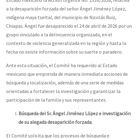
Fotorreportaje
a la desaparición forzada del señor Ángel Jiménez López,
indígena maya tseltal, del municipio de Nicolás Ruiz,
Video
Chiapas. Ángel fue desaparecido el 24 de abril de 2026 por un
Otras secciones
grupo vinculado a la delincuencia organizada, en el
Semillero Guerra contra la Humanidad. (Las poblaciones y
contexto de violencia generalizada en la región y hasta la
fecha no existe información sobre su suerte o paradero.
la naturaleza bajo asedio)
Libros para descargar
Ante esta situación, el Comité ha requerido al Estado
mexicano que emprenda de manera inmediata acciones de
Medios Libres
búsqueda y localización, además de una serie de medidas
COVID-19
orientadas a fortalecer la investigación y garantizar la
Eventos
participación de la familia y sus representantes.
Contacto
Búsqueda del Sr. Ángel Jiménez López e investigación
de su alegada desaparición forzada.
El Comité solicita que los procesos de búsqueda e