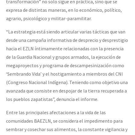
transformación” no solo sigue en práctica, sino que se
Fotorreportaje
expresa de distintas maneras, en lo económico, político,
Video
agrario, psicológico y militar-paramilitar.
Otras secciones
“La estrategia está siendo articular varias tácticas que van
desde una campaña informativa de desprecio y desprestigio
Semillero Guerra contra la Humanidad. (Las poblaciones y
hacia el EZLN íntimamente relacionadas con la presencia
la naturaleza bajo asedio)
de la Guardia Nacional y grupos armados, la ejecución de
Libros para descargar
megaproyectos y programa de descampesinización como
Medios Libres
‘Sembrando Vida’ y el hostigamiento a miembros del CNI
(Congreso Nacional Indígena). Teniendo como objetivo una
COVID-19
avanzada que consiste en despojar de la tierra recuperada a
Eventos
los pueblos zapatistas”, denuncia el informe.
Contacto
Entre las principales afectaciones a la vida de las
comunidades BAEZLN, se considera el impedimento para
sembrar y cosechar sus alimentos, la constante vigilancia y