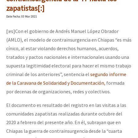
Mundo
zapatistas[:]
EZLN
Date
Fecha
: 03 Mar 2021
“Sonhando a Terra do Bem Virá” se publica no Estado Espanhol
La Sexta
[:es]Con el gobierno de Andrés Manuel López Obrador
AutonomÍa y Resistencia
(AMLO), el modelo de contrainsurgencia en Chiapas “es más
cínico, al estar violando derechos humanos, acuerdos,
Megaproyectos
Se o México sabe, que o mundo saiba! Nossas lutas pela memória, a
tratados y pactos nacionales e internacionales usando una
Migración
supuesta legitimidad electoral para hacer el mismo trabajo
criminal de los anteriores”, sentencia el
segundo informe
Presos
[25 abr – CDMX] Tokín por el CNI: 30 años de Resistencia y Rebeldí
de la Caravana de Solidaridad y Documentación
, formada
Mujeres
por decenas de organizaciones, redes y colectivos.
Niñxs
El documento es resultado del registro en las visitas a las
ETIQUETAS
comunidades zapatistas realizadas durante octubre del
2020 a febrero del presente año. En él, subrayan que en
MULTIMEDIA
Chiapas la guerra de contrainsurgencia desde la “cuarta
Audio