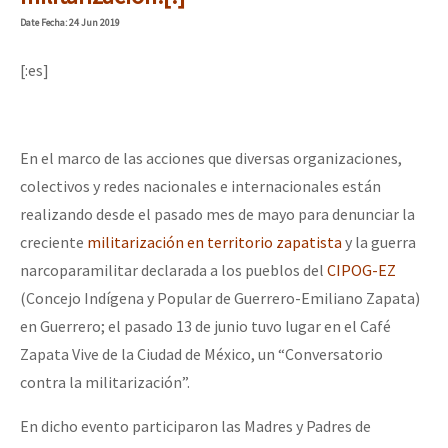
Mundo
Date
Fecha
: 24 Jun 2019
EZLN
[:es]
Dia 2 do Encontro “Guerra contra a Humanidad”
La Sexta
AutonomÍa y Resistencia
En el marco de las acciones que diversas organizaciones,
Dia 1: Encontro “Guerra contra a Humanidade”
Megaproyectos
colectivos y redes nacionales e internacionales están
Migración
realizando desde el pasado mes de mayo para denunciar la
creciente
militarización en territorio zapatista
y la guerra
Presos
[CDMX – 20 julio] Jornadas globales por la libertad de Jesús Pláci
narcoparamilitar declarada a los pueblos del
CIPOG-EZ
Mujeres
(Concejo Indígena y Popular de Guerrero-Emiliano Zapata)
Niñxs
en Guerrero; el pasado 13 de junio tuvo lugar en el Café
“Sonhando a Terra do Bem Virá” se publica no Estado Espanhol
Zapata Vive de la Ciudad de México, un “Conversatorio
ETIQUETAS
contra la militarización”.
MULTIMEDIA
Se o México sabe, que o mundo saiba! Nossas lutas pela memória, a
En dicho evento participaron las Madres y Padres de
Audio