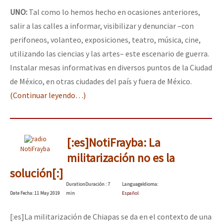
UNO:
Tal como lo hemos hecho en ocasiones anteriores,
salir a las calles a informar, visibilizar y denunciar –con
perifoneos, volanteo, exposiciones, teatro, música, cine,
utilizando las ciencias y las artes– este escenario de guerra.
Instalar mesas informativas en diversos puntos de la Ciudad
de México, en otras ciudades del país y fuera de México.
(Continuar leyendo…)
[:es]NotiFrayba: La
NotiFrayba
militarización no es la
solución[:]
Duration
Duración
: 7
Language
Idioma
:
Date
Fecha
: 11 May 2019
min
Español
[:es]La militarización de Chiapas se da en el contexto de una