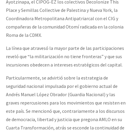
Ayotzinapa, el CIPOG-EZ los colectivos Decolonize This
Fotorreportaje
Place y Semillas Collective de Palestina y Nueva York, la
[25 abr – CDMX] Tokín por el CNI: 30 años de Resistencia y Rebeldí
Video
Coordinadora Metropolitana Antipatriarcal con el CIG y
compañeras de la comunidad Otomí radicada en la colonia
Otras secciones
Roma de la CDMX.
Semillero Guerra contra la Humanidad. (Las poblaciones y
La línea que atravesó la mayor parte de las participaciones
la naturaleza bajo asedio)
reveló que “la militarización no tiene fronteras” y que sus
Libros para descargar
incursiones obedecen a intereses estratégicos del capital.
Medios Libres
Particularmente, se advirtió sobre la estrategia de
COVID-19
seguridad nacional impulsada por el gobierno actual de
Andrés Manuel López Obrador (Guardia Nacional) y las
Eventos
graves repercusiones para los movimientos que resisten en
Contacto
este país. Se mencionó que, contrariamente a los discursos
de democracia, libertad y justicia que pregona AMLO en su
Cuarta Transformación, atrás se esconde la continuidad de