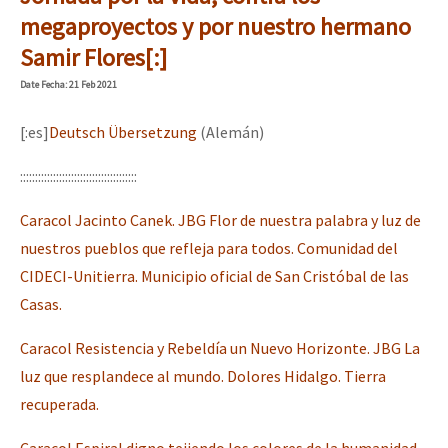
Mundo
megaproyectos y por nuestro hermano
Samir Flores[:]
EZLN
Se o México sabe, que o mundo saiba! Nossas lutas pela memória, a
Date
Fecha
: 21 Feb 2021
La Sexta
AutonomÍa y Resistencia
[:es]
Deutsch Übersetzung
(Alemán)
Megaproyectos
[25 abr – CDMX] Tokín por el CNI: 30 años de Resistencia y Rebeldí
:::::::::::::::::::::::::::::::::::::::
Migración
Caracol Jacinto Canek. JBG Flor de nuestra palabra y luz de
Presos
nuestros pueblos que refleja para todos. Comunidad del
CIDECI-Unitierra. Municipio oficial de San Cristóbal de las
Mujeres
Casas.
Niñxs
Caracol Resistencia y Rebeldía un Nuevo Horizonte. JBG La
ETIQUETAS
luz que resplandece al mundo. Dolores Hidalgo. Tierra
MULTIMEDIA
recuperada.
Audio
Caracol Espiral digno tejiendo los colores de la humanidad