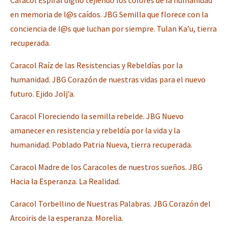
Fotorreportaje
en memoria de l@s caídos. JBG Semilla que florece con la
conciencia de l@s que luchan por siempre. Tulan Ka’u, tierra
Video
recuperada.
Otras secciones
Caracol Raíz de las Resistencias y Rebeldías por la
Semillero Guerra contra la Humanidad. (Las poblaciones y
humanidad. JBG Corazón de nuestras vidas para el nuevo
la naturaleza bajo asedio)
futuro. Ejido Jolj’a.
Libros para descargar
Caracol Floreciendo la semilla rebelde. JBG Nuevo
Medios Libres
amanecer en resistencia y rebeldía por la vida y la
COVID-19
humanidad. Poblado Patria Nueva, tierra recuperada.
Eventos
Caracol Madre de los Caracoles de nuestros sueños. JBG
Hacia la Esperanza. La Realidad.
Contacto
Caracol Torbellino de Nuestras Palabras. JBG Corazón del
Arcoiris de la esperanza. Morelia.