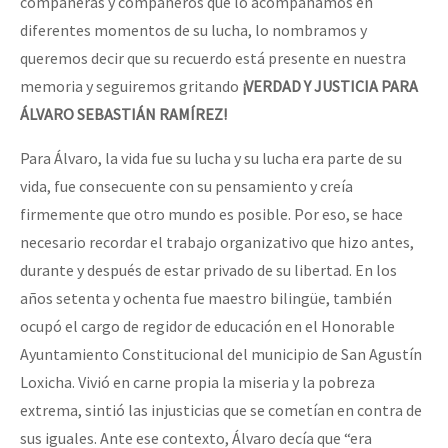
compañeras y compañeros que lo acompañamos en
Fotorreportaje
diferentes momentos de su lucha, lo nombramos y
[25 abr – CDMX] Tokín por el CNI: 30 años de Resistencia y Rebeldí
queremos decir que su recuerdo está presente en nuestra
Video
memoria y seguiremos gritando
¡VERDAD Y JUSTICIA PARA
Otras secciones
ÁLVARO SEBASTIÁN RAMÍREZ!
Semillero Guerra contra la Humanidad. (Las poblaciones y
Para Álvaro, la vida fue su lucha y su lucha era parte de su
la naturaleza bajo asedio)
vida, fue consecuente con su pensamiento y creía
Libros para descargar
firmemente que otro mundo es posible. Por eso, se hace
necesario recordar el trabajo organizativo que hizo antes,
Medios Libres
durante y después de estar privado de su libertad. En los
COVID-19
años setenta y ochenta fue maestro bilingüe, también
Eventos
ocupó el cargo de regidor de educación en el Honorable
Ayuntamiento Constitucional del municipio de San Agustín
Contacto
Loxicha. Vivió en carne propia la miseria y la pobreza
extrema, sintió las injusticias que se cometían en contra de
sus iguales. Ante ese contexto, Álvaro decía que “era