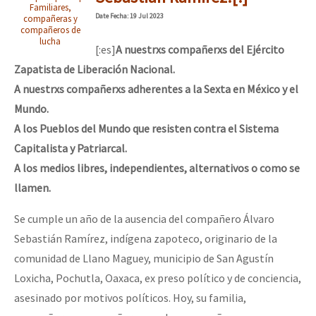
Familiares,
Mundo
Date
Fecha
: 19 Jul 2023
compañeras y
compañeros de
EZLN
lucha
[:es]
A nuestrxs compañerxs del Ejército
Dia 2 do Encontro “Guerra contra a Humanidad”
La Sexta
Zapatista de Liberación Nacional.
A nuestrxs compañerxs adherentes a la Sexta en México y el
AutonomÍa y Resistencia
Mundo.
Dia 1: Encontro “Guerra contra a Humanidade”
Megaproyectos
A los Pueblos del Mundo que resisten contra el Sistema
Migración
Capitalista y Patriarcal.
A los medios libres, independientes, alternativos o como se
Presos
[CDMX – 20 julio] Jornadas globales por la libertad de Jesús Pláci
llamen.
Mujeres
Se cumple un año de la ausencia del compañero Álvaro
Niñxs
“Sonhando a Terra do Bem Virá” se publica no Estado Espanhol
Sebastián Ramírez, indígena zapoteco, originario de la
ETIQUETAS
comunidad de Llano Maguey, municipio de San Agustín
Loxicha, Pochutla, Oaxaca, ex preso político y de conciencia,
MULTIMEDIA
Se o México sabe, que o mundo saiba! Nossas lutas pela memória, a
asesinado por motivos políticos. Hoy, su familia,
Audio