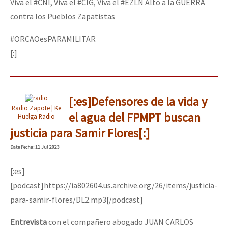
Viva el #CNI, Viva el #CIG, Viva el #EZLN Alto a la GUERRA
contra los Pueblos Zapatistas
#ORCAOesPARAMILITAR
[:]
[:es]Defensores de la vida y
Radio Zapote | Ke
el agua del FPMPT buscan
Huelga Radio
justicia para Samir Flores[:]
Date
Fecha
: 11 Jul 2023
[:es]
[podcast]https://ia802604.us.archive.org/26/items/justicia-
para-samir-flores/DL2.mp3[/podcast]
Entrevista
con el compañero abogado JUAN CARLOS