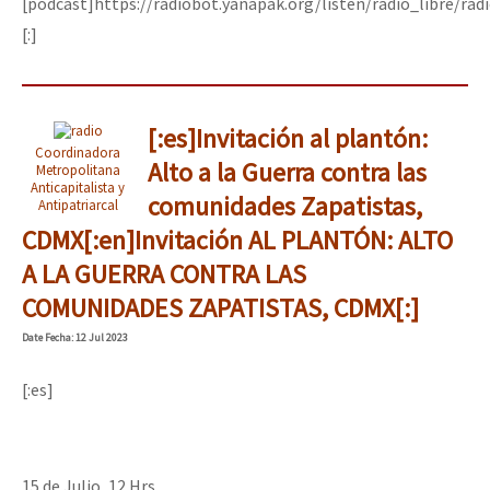
[podcast]https://radiobot.yanapak.org/listen/radio_libre/rad
[:]
[:es]Invitación al plantón:
Coordinadora
Alto a la Guerra contra las
Metropolitana
Anticapitalista y
comunidades Zapatistas,
Antipatriarcal
CDMX[:en]Invitación AL PLANTÓN: ALTO
A LA GUERRA CONTRA LAS
COMUNIDADES ZAPATISTAS, CDMX[:]
Date
Fecha
: 12 Jul 2023
[:es]
15 de Julio, 12 Hrs.