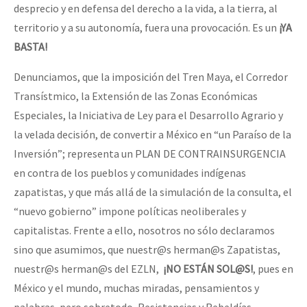
desprecio y en defensa del derecho a la vida, a la tierra, al
territorio y a su autonomía, fuera una provocación. Es un
¡YA
BASTA!
Denunciamos, que la imposición del Tren Maya, el Corredor
Transístmico, la Extensión de las Zonas Económicas
Especiales, la Iniciativa de Ley para el Desarrollo Agrario y
la velada decisión, de convertir a México en “un Paraíso de la
Inversión”; representa un PLAN DE CONTRAINSURGENCIA
en contra de los pueblos y comunidades indígenas
zapatistas, y que más allá de la simulación de la consulta, el
“nuevo gobierno” impone políticas neoliberales y
capitalistas. Frente a ello, nosotros no sólo declaramos
sino que asumimos, que nuestr@s herman@s Zapatistas,
nuestr@s herman@s del EZLN,
¡NO ESTÁN SOL@S!
, pues en
México y el mundo, muchas miradas, pensamientos y
palabras, pero sobretodo, Resistencias y Rebeldías,