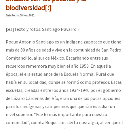
Mundo
biodiversidad[:]
EZLN
Date
Fecha
: 09 Nov 2021
Dia 2 do Encontro “Guerra contra a Humanidad”
La Sexta
[:es]Texto y fotos: Santiago Navarro F
AutonomÍa y Resistencia
Roque Antonio Santiago es un indígena zapoteco que tiene
Dia 1: Encontro “Guerra contra a Humanidade”
Megaproyectos
más de 80 años de edad y vive en la comunidad de San Pedro
Comitancillo, al sur de México. Escarbando entre sus
Migración
recuerdos rememora muy bien el año 1958. En aquella
Presos
[CDMX – 20 julio] Jornadas globales por la libertad de Jesús Pláci
época, él era estudiante de la Escuela Normal Rural que
Mujeres
había en su localidad, donde se formó como profesor. Estas
escuelas, creadas entre los años 1934-1940 por el gobierno
Niñxs
“Sonhando a Terra do Bem Virá” se publica no Estado Espanhol
de Lázaro Cárdenas del Río, eran una de las pocas opciones
ETIQUETAS
para los indígenas y campesinos que querían estudiar un
nivel superior. “Fue lo más importante para nuestra
MULTIMEDIA
Se o México sabe, que o mundo saiba! Nossas lutas pela memória, a
comunidad”, cuenta Roque con cierta nostalgia, al ver que el
Audio