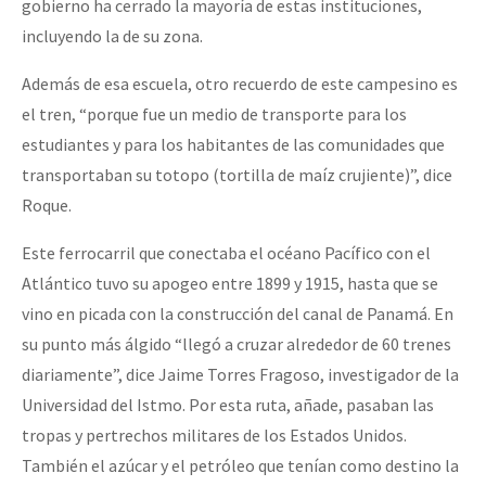
gobierno ha cerrado la mayoría de estas instituciones,
Fotorreportaje
incluyendo la de su zona.
[25 abr – CDMX] Tokín por el CNI: 30 años de Resistencia y Rebeldí
Video
Además de esa escuela, otro recuerdo de este campesino es
Otras secciones
el tren, “porque fue un medio de transporte para los
estudiantes y para los habitantes de las comunidades que
Semillero Guerra contra la Humanidad. (Las poblaciones y
transportaban su totopo (tortilla de maíz crujiente)”, dice
la naturaleza bajo asedio)
Roque.
Libros para descargar
Este ferrocarril que conectaba el océano Pacífico con el
Medios Libres
Atlántico tuvo su apogeo entre 1899 y 1915, hasta que se
COVID-19
vino en picada con la construcción del canal de Panamá. En
su punto más álgido “llegó a cruzar alrededor de 60 trenes
Eventos
diariamente”, dice Jaime Torres Fragoso, investigador de la
Contacto
Universidad del Istmo. Por esta ruta, añade, pasaban las
tropas y pertrechos militares de los Estados Unidos.
También el azúcar y el petróleo que tenían como destino la