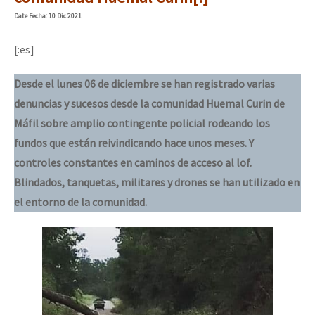
Mundo
Date
Fecha
: 10 Dic 2021
EZLN
[:es]
Se o México sabe, que o mundo saiba! Nossas lutas pela memória, a
La Sexta
Desde el lunes 06 de diciembre se han registrado varias
AutonomÍa y Resistencia
denuncias y sucesos desde la comunidad Huemal Curin de
Megaproyectos
[25 abr – CDMX] Tokín por el CNI: 30 años de Resistencia y Rebeldí
Máfil sobre amplio contingente policial rodeando los
fundos que están reivindicando hace unos meses. Y
Migración
controles constantes en caminos de acceso al lof.
Presos
Blindados, tanquetas, militares y drones se han utilizado en
Mujeres
el entorno de la comunidad.
Niñxs
ETIQUETAS
MULTIMEDIA
Audio