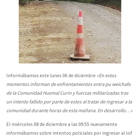
Fotorreportaje
Video
Otras secciones
Semillero Guerra contra la Humanidad. (Las poblaciones y
la naturaleza bajo asedio)
Libros para descargar
Informábamos este lunes 06 de diciembre
«En estos
Medios Libres
momentos informan de enfrentamientos entra pu weichafe
COVID-19
de la Comunidad Huemal Curin y fuerzas militarizadas tras
Eventos
un intento fallido por parte de estos al tratar de ingresar a la
comunidad durante horas de esta mañana. En desarrollo…»
Contacto
El miércoles 08 de diciembre a las 09:55 nuevamente
informábamos sobre intentos policiales por ingresar al lof