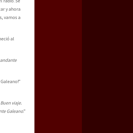
 radio. Se
ar y ahora
s, vamos a
neció al
mandante
 Galeano!”
 Buen viaje.
nte Galeano
.”