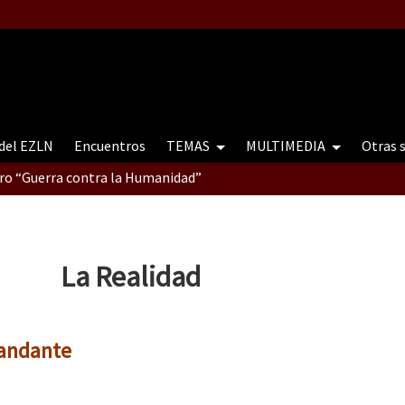
 del EZLN
Encuentros
TEMAS
MULTIMEDIA
Otras 
tro “Guerra contra la Humanidad”
contro “Guerra contra a Humanidade”(As populações e a natureza e
La Realidad
ra contra a Humanidade” (As populações e a natureza sob cerco)
andante