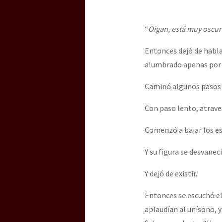
Dia 3 do Encontro “Gu
“
Oigan, está muy oscuro
Dia 2 do Encontro “Gu
Entonces dejó de habla
alumbrado apenas por l
Dia 1: Encontro “Guer
Caminó algunos pasos h
Con paso lento, atrave
[CDMX – 20 julio] Jorna
Comenzó a bajar los e
Y su figura se desvanec
“Sonhando a Terra do 
Y dejó de existir.
Entonces se escuchó el
aplaudían al unísono, y
Se o México sabe, que 