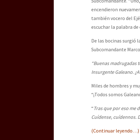
Subcomandante. “Uno, d
encendieron nuevamente
también vocero del Ej
[25 abr – CDMX] Tokín p
escuchar la palabra de
De las bocinas surgió 
Subcomandante Marcos,
“Buenas madrugadas t
Insurgente Galeano. ¿A
Miles de hombres y muj
“¡Todos somos Galean
“
Tras que por eso me di
Cuídense, cuídennos. 
(Continuar leyendo…)