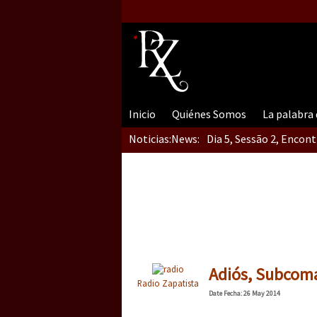
Inicio
Quiénes Somos
La palabra
Noticias:
News:
Dia 5, Sessão 2, Encon
Dia 5, sessão 1, do En
Dia 4 – Encontro “Guer
Adiós, Subcom
Radio Zapatista
Date
Fecha
: 26 May 2014