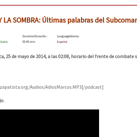
Y LA SOMBRA: Últimas palabras del Subcoma
Duration
Duración
:
Language
Idioma
:
:
Audio
53:45 min
Español
a, 25 de mayo de 2014, a las 02:08, horario del frente de combate 
ozapatista.org/Audios/AdiosMarcos.MP3[/podcast]
o.