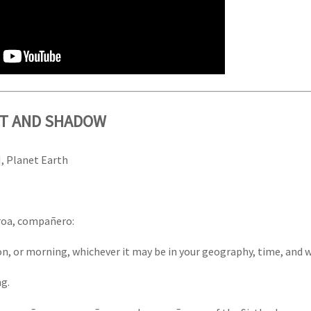
T AND SHADOW
], Planet Earth
oa, compañero:
n, or morning, whichever it may be in your geography, time, and w
g.