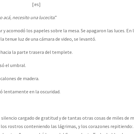
erra contra a Humanidade”
[:es]
 acá, necesito una lucecita
.”
erra contra a Humanidad”
r y acomodó los papeles sobre la mesa. Se apagaron las luces. En
a tenue luz de una cámara de video, se levantó.
ra contra a Humanidade”
acia la parte trasera del templete.
só el umbral.
das globales por la libertad de Jesús Plácido Galindo y el alto a l
scalones de madera.
ió lentamente en la oscuridad.
Bem Virá” se publica no Estado Espanhol
 silencio cargado de gratitud y de tantas otras cosas de miles de 
 los rostros conteniendo las lágrimas, y los corazones repitiendo: 
o mundo saiba! Nossas lutas pela memória, a justiça e a dignidade