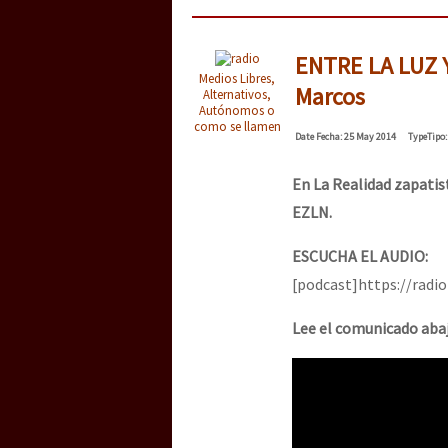
ENTRE LA LUZ 
Medios Libres,
Marcos
Alternativos,
Autónomos o
como se llamen
Date
Fecha
: 25 May 2014
Type
Tipo
En La Realidad zapatist
EZLN.
ESCUCHA EL AUDIO:
[podcast]https://radi
Lee el comunicado abaj