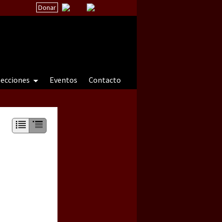
Donar
secciones
Eventos
Contacto
 a natureza sob cerco)