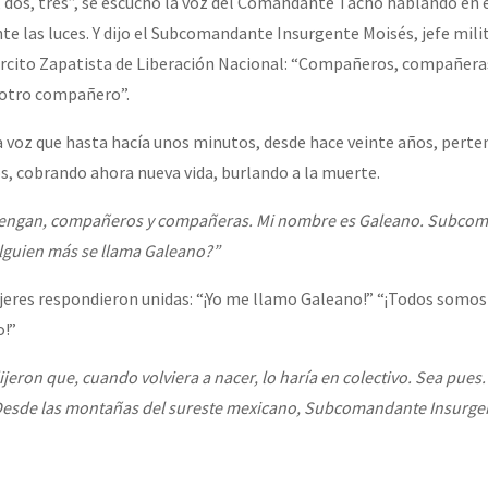
os, tres”, se escuchó la voz del Comandante Tacho hablando en el
 las luces. Y dijo el Subcomandante Insurgente Moisés, jefe milit
ército Zapatista de Liberación Nacional: “Compañeros, compañera
or el CNI: 30 años de Resistencia y Rebeldía
 otro compañero”.
la voz que hasta hacía unos minutos, desde hace veinte años, perte
 cobrando ahora nueva vida, burlando a la muerte.
engan, compañeros y compañeras. Mi nombre es Galeano. Subco
lguien más se llama Galeano?”
eres respondieron unidas: “¡Yo me llamo Galeano!” “¡Todos somos
o!”
jeron que, cuando volviera a nacer, lo haría en colectivo. Sea pues.
Desde las montañas del sureste mexicano, Subcomandante Insurge