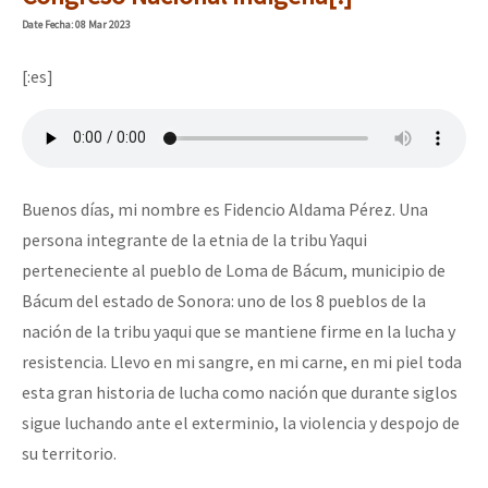
Mundo
Date
Fecha
: 08 Mar 2023
EZLN
[:es]
Dia 2 do Encontro “Guerra contra a Humanidad”
La Sexta
AutonomÍa y Resistencia
Dia 1: Encontro “Guerra contra a Humanidade”
Megaproyectos
Buenos días, mi nombre es Fidencio Aldama Pérez. Una
Migración
persona integrante de la etnia de la tribu Yaqui
Presos
perteneciente al pueblo de Loma de Bácum, municipio de
[CDMX – 20 julio] Jornadas globales por la libertad de Jesús Pláci
Bácum del estado de Sonora: uno de los 8 pueblos de la
Mujeres
nación de la tribu yaqui que se mantiene firme en la lucha y
Niñxs
resistencia. Llevo en mi sangre, en mi carne, en mi piel toda
“Sonhando a Terra do Bem Virá” se publica no Estado Espanhol
ETIQUETAS
esta gran historia de lucha como nación que durante siglos
sigue luchando ante el exterminio, la violencia y despojo de
MULTIMEDIA
su territorio.
Se o México sabe, que o mundo saiba! Nossas lutas pela memória, a
Audio