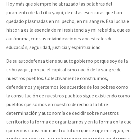
Hoy más que siempre he abrazado las palabras del
Fotorreportaje
juramento de la tribu yaqui, de estas escrituras que han
[25 abr – CDMX] Tokín por el CNI: 30 años de Resistencia y Rebeldí
Video
quedado plasmadas en mi pecho, en mi sangre. Esa lucha e
historia es la esencia de mi resistencia y mi rebeldía, que es
Otras secciones
autónoma, con sus reivindicaciones ancestrales de
Semillero Guerra contra la Humanidad. (Las poblaciones y
educación, seguridad, justicia y espiritualidad.
la naturaleza bajo asedio)
De su autodefensa tiene su autogobierno porque soy de la
Libros para descargar
tribu yaqui, porque el capitalismo nació de la sangre de
Medios Libres
nuestros pueblos. Colectivamente construimos,
defendemos y ejercemos los acuerdos de los pobres como
COVID-19
la constitución de nuestros pueblos sigue existiendo como
Eventos
pueblos que somos en nuestro derecho a la libre
Contacto
determinación y autonomía de decidir sobre nuestros
territorios la forma de organizarnos y en la forma en la que
queremos construir nuestro futuro que se rige en seguir, en
servir y no servirse, que se basa para construir y no destruir,