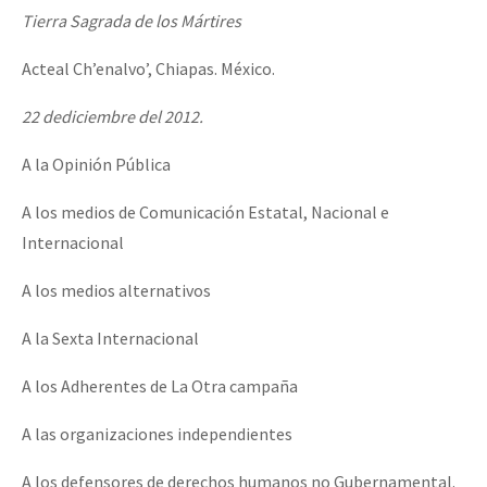
Tierra
Sagrada
de
los
Mártires
Acteal Ch’enalvo’, Chiapas. México.
22
de
diciembre
del
2012.
A la Opinión Pública
A los medios de Comunicación Estatal, Nacional e
Internacional
A los medios alternativos
A la Sexta Internacional
A los Adherentes de La Otra campaña
A las organizaciones independientes
A los defensores de derechos humanos no Gubernamental.