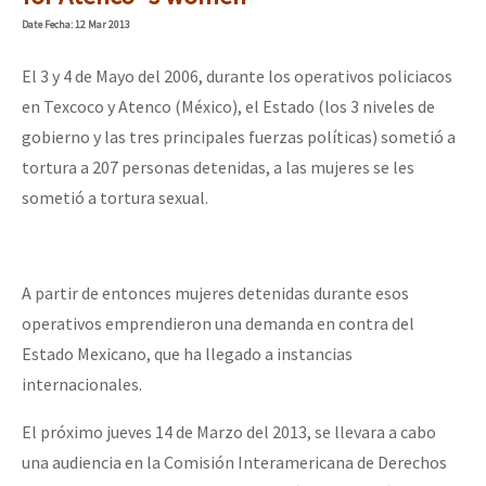
Mundo
Date
Fecha
: 12 Mar 2013
EZLN
El 3 y 4 de Mayo del 2006, durante los operativos policiacos
Dia 2 do Encontro “Guerra contra a Humanidad”
La Sexta
en Texcoco y Atenco (México), el Estado (los 3 niveles de
gobierno y las tres principales fuerzas políticas) sometió a
AutonomÍa y Resistencia
tortura a 207 personas detenidas, a las mujeres se les
Dia 1: Encontro “Guerra contra a Humanidade”
Megaproyectos
sometió a tortura sexual.
Migración
Presos
[CDMX – 20 julio] Jornadas globales por la libertad de Jesús Pláci
A partir de entonces mujeres detenidas durante esos
Mujeres
operativos emprendieron una demanda en contra del
Niñxs
Estado Mexicano, que ha llegado a instancias
“Sonhando a Terra do Bem Virá” se publica no Estado Espanhol
internacionales.
ETIQUETAS
MULTIMEDIA
El próximo jueves 14 de Marzo del 2013, se llevara a cabo
Se o México sabe, que o mundo saiba! Nossas lutas pela memória, a
una audiencia en la Comisión Interamericana de Derechos
Audio