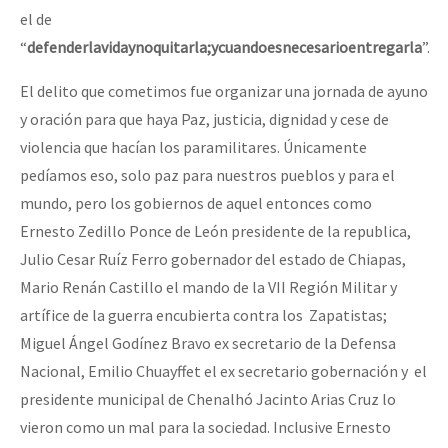
el de
“
defender
la
vida
y
no
quitarla;
y
cuando
es
necesario
entregarla
”.
El delito que cometimos fue organizar una jornada de ayuno
y oración para que haya Paz, justicia, dignidad y cese de
violencia que hacían los paramilitares. Únicamente
pedíamos eso, solo paz para nuestros pueblos y para el
mundo, pero los gobiernos de aquel entonces como
Ernesto Zedillo Ponce de León presidente de la republica,
Julio Cesar Ruíz Ferro gobernador del estado de Chiapas,
Mario Renán Castillo el mando de la VII Región Militar y
artífice de la guerra encubierta contra los Zapatistas;
Miguel Ángel Godínez Bravo ex secretario de la Defensa
Nacional, Emilio Chuayffet el ex secretario gobernación y el
presidente municipal de Chenalhó Jacinto Arias Cruz lo
vieron como un mal para la sociedad. Inclusive Ernesto