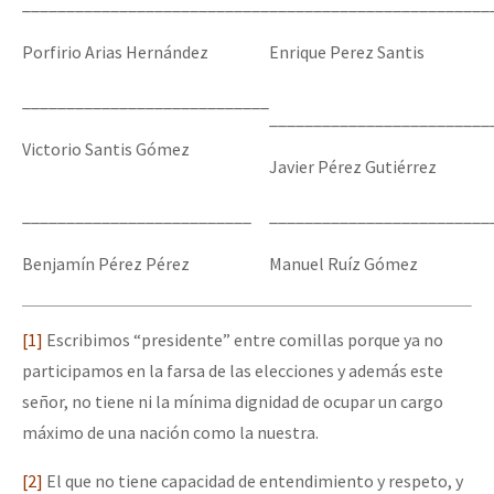
____________________________
_________________________
Porfirio Arias Hernández
Enrique Perez Santis
____________________________
_________________________
Victorio Santis Gómez
Javier Pérez Gutiérrez
__________________________
_________________________
Benjamín Pérez Pérez
Manuel Ruíz Gómez
[1]
Escribimos “presidente” entre comillas porque ya no
participamos en la farsa de las elecciones y además este
señor, no tiene ni la mínima dignidad de ocupar un cargo
máximo de una nación como la nuestra.
[2]
El que no tiene capacidad de entendimiento y respeto, y