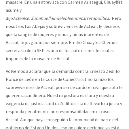
masacre. En una entrevista con Carmen Aristegui, Chuayffet
asume y
dijo
Acteal
será
una
huella
indeleble
en
mi
carrera
política
. Pero
nosotros Las Abejas y sobrevivientes de Acteal, le decimos
que la sangre de mujeres y niños y niñas inocentes de
Acteal, le juzgarán por siempre. Emilio Chuayfet Chemor
secretario de la SEP es uno de los autores intelectuales
impunes de la masacre de Acteal.
Volvemos a aclarar que la demanda contra Ernesto Zedillo
Ponce de León en la Corte de Conectticut no la hizo los
sobrevivientes de Acteal, por ser de carácter civil que sólo le
quieren sacar dinero. Nuestra postura es clara y nuestra
exigencia de justicia contra Zedillo es la de llevarlo a juicio y
responda penalmente por responsabilidad en el caso
Acteal. Aunque haya conseguido la inmunidad de parte del
gobierno de Estado Unidos, eso no quiere decir que ya está