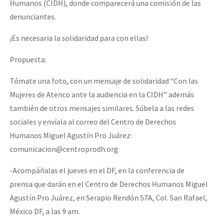
Humanos (CIDH), donde comparecerá una comisión de las
Fotorreportaje
denunciantes.
[25 abr – CDMX] Tokín por el CNI: 30 años de Resistencia y Rebeldí
Video
¡Es necesaria la solidaridad para con ellas!
Otras secciones
Propuesta:
Semillero Guerra contra la Humanidad. (Las poblaciones y
Tómate una foto, con un mensaje de solidaridad “Con las
la naturaleza bajo asedio)
Mujeres de Atenco ante la audiencia en la CIDH” además
Libros para descargar
también de otros mensajes similares. Súbela a las redes
Medios Libres
sociales y envíala al correo del Centro de Derechos
Humanos Miguel Agustín Pro Juárez:
COVID-19
comunicacion@centroprodh.org
Eventos
-Acompáñalas el jueves en el DF, en la conferencia de
Contacto
prensa que darán en el Centro de Derechos Humanos Miguel
Agustín Pro Juárez, en Serapio Rendón 57A, Col. San Rafael,
México DF, a las 9 am.