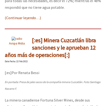
para todas las necesidades, es decir el 72%; mientras el 48%
Fotorreportaje
respondió que no tiene agua potable.
Video
(Continuar leyendo…)
Otras secciones
Semillero Guerra contra la Humanidad. (Las poblaciones y
[:es] Minera Cuzcatlán libra
la naturaleza bajo asedio)
Avispa Midia
sanciones y le aprueban 12
Libros para descargar
años más de operaciones[:]
Medios Libres
Date
Fecha
: 22 Feb 2022
COVID-19
[:es]Por Renata Bessi
Eventos
En portada: Presa de jales secos de la compañía minera Cuzcatlán. Foto:Santiago
Contacto
Navarro F.
La minera canadiense Fortuna Silver Mines, desde sus