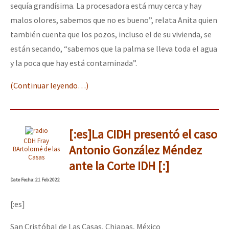
sequía grandísima. La procesadora está muy cerca y hay
malos olores, sabemos que no es bueno”, relata Anita quien
también cuenta que los pozos, incluso el de su vivienda, se
están secando, “sabemos que la palma se lleva toda el agua
y la poca que hay está contaminada”.
(Continuar leyendo…)
[:es]La CIDH presentó el caso
CDH Fray
Antonio González Méndez
BArtolomé de las
Casas
ante la Corte IDH [:]
Date
Fecha
: 21 Feb 2022
[:es]
San Cristóbal de Las Casas, Chiapas, México