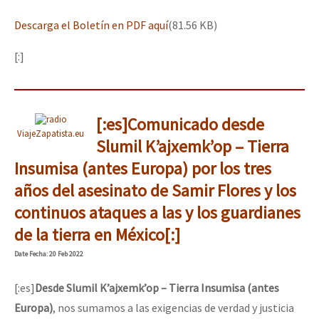
Descarga el Boletín en PDF aquí
(81.56 KB)
[:]
[:es]Comunicado desde
ViajeZapatista.eu
Slumil K’ajxemk’op – Tierra
Insumisa (antes Europa) por los tres
años del asesinato de Samir Flores y los
continuos ataques a las y los guardianes
de la tierra en México[:]
Date
Fecha
: 20 Feb 2022
[:es]
Desde Slumil K’ajxemk’op – Tierra Insumisa (antes
Europa)
, nos sumamos a las exigencias de verdad y justicia