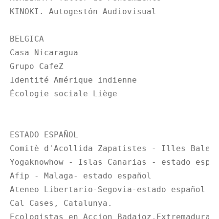
KINOKI. Autogestón Audiovisual

BELGICA

Casa Nicaragua

Grupo CafeZ

Identité Amérique indienne

Écologie sociale Liège

ESTADO ESPAÑOL

Comitè d'Acollida Zapatistes - Illes Balear
Yogaknowhow - Islas Canarias - estado españ
Afip - Malaga- estado español

Ateneo Libertario-Segovia-estado español

Cal Cases, Catalunya.

Ecologistas en Accion Badajoz,Extremadura 
