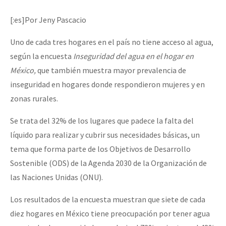
Mundo
[:es]Por Jeny Pascacio
EZLN
Dia 1: Encontro “Guerra contra a Humanidade”
Uno de cada tres hogares en el país no tiene acceso al agua,
La Sexta
según la encuesta
Inseguridad del agua en el hogar en
AutonomÍa y Resistencia
México,
que también muestra mayor prevalencia de
[CDMX – 20 julio] Jornadas globales por la libertad de Jesús Pláci
Megaproyectos
inseguridad en hogares donde respondieron mujeres y en
zonas rurales.
Migración
Se trata del 32% de los lugares que padece la falta del
Presos
“Sonhando a Terra do Bem Virá” se publica no Estado Espanhol
líquido para realizar y cubrir sus necesidades básicas, un
Mujeres
tema que forma parte de los Objetivos de Desarrollo
Niñxs
Sostenible (ODS) de la Agenda 2030 de la Organización de
Se o México sabe, que o mundo saiba! Nossas lutas pela memória, a
las Naciones Unidas (ONU).
ETIQUETAS
Los resultados de la encuesta muestran que siete de cada
MULTIMEDIA
[25 abr – CDMX] Tokín por el CNI: 30 años de Resistencia y Rebeldí
diez hogares en México tiene preocupación por tener agua
Audio