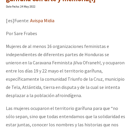
Mundo
Date
Fecha
: 24 May 2022
EZLN
Dia 1: Encontro “Guerra contra a Humanidade”
[:es]Fuente:
Avispa Midia
La Sexta
Por Sare Frabes
AutonomÍa y Resistencia
[CDMX – 20 julio] Jornadas globales por la libertad de Jesús Pláci
Mujeres de al menos 16 organizaciones feministas e
Megaproyectos
independientes de diferentes partes de Honduras se
Migración
unieron en la Caravana Feminista ¡Viva Ofraneh!, y ocuparon
“Sonhando a Terra do Bem Virá” se publica no Estado Espanhol
entre los días 19 y 22 mayo el territorio garífuna,
Presos
específicamente la comunidad Triunfo de la Cruz, municipio
Mujeres
de Tela, Atlántida, tierra en disputa y de la cual se intenta
Niñxs
Se o México sabe, que o mundo saiba! Nossas lutas pela memória, a
desplazar a la población afroindígena.
ETIQUETAS
Las mujeres ocuparon el territorio garífuna para que “no
MULTIMEDIA
sólo sepan, sino que todas entendamos que la solidaridad es
[25 abr – CDMX] Tokín por el CNI: 30 años de Resistencia y Rebeldí
estar juntas, conocer los nombres y las historias que nos
Audio