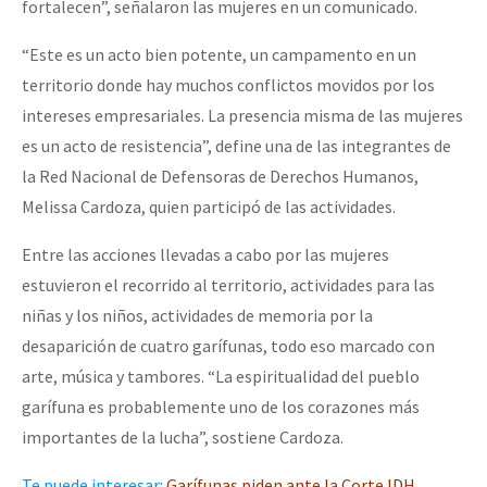
fortalecen”, señalaron las mujeres en un comunicado.
Fotorreportaje
“Este es un acto bien potente, un campamento en un
Video
territorio donde hay muchos conflictos movidos por los
Otras secciones
intereses empresariales. La presencia misma de las mujeres
es un acto de resistencia”, define una de las integrantes de
Semillero Guerra contra la Humanidad. (Las poblaciones y
la Red Nacional de Defensoras de Derechos Humanos,
la naturaleza bajo asedio)
Melissa Cardoza, quien participó de las actividades.
Libros para descargar
Entre las acciones llevadas a cabo por las mujeres
Medios Libres
estuvieron el recorrido al territorio, actividades para las
COVID-19
niñas y los niños, actividades de memoria por la
desaparición de cuatro garífunas, todo eso marcado con
Eventos
arte, música y tambores. “La espiritualidad del pueblo
Contacto
garífuna es probablemente uno de los corazones más
importantes de la lucha”, sostiene Cardoza.
Te puede interesar:
Garífunas piden ante la Corte IDH